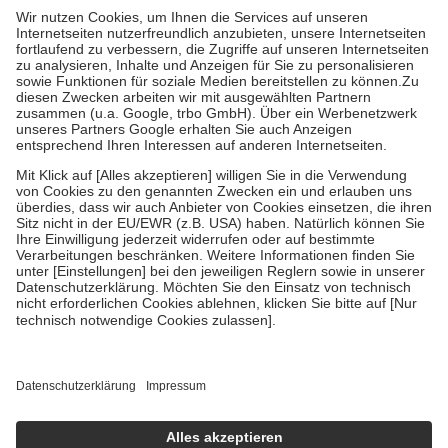
höchstens zehn Euro.
Es sind jedoch nie mehr als die tatsächlichen
Kosten der Leistung zu entrichten.
Diese Regeln gelten grundsätzlich auch für Online-Apotheken.
Bei Heilmitteln und häuslicher Krankenpflege beträgt die
Zuzahlung zehn Prozent der Kosten sowie zehn Euro je
Verordnung.
Um das Engagement der Versicherten für ihre eigene Gesundheit zu
stärken und die besondere Stellung der Familie zu unterstützen,
fallen
keine Zuzahlungen
an bei:
• Kindern und Jugendlichen bis zum vollendeten 18. Lebensjahr
mit Ausnahme der Fahrkosten
• Untersuchungen zur Vorsorge und Früherkennung, die von der
GKV getragen werden
• empfohlenen Schutzimpfungen
• Harn- und Blutteststreifen
Wir nutzen Trusted Shops als unabhängigen Dienstleister für die
Einholung von Bewertungen. Trusted Shops hat Maßnahmen
getroffen, um sicherzustellen, dass es sich um echte Bewertungen
handelt. Mehr Informationen findest du hier:
https://help.etrusted.com/hc/de/articles/4419944605341