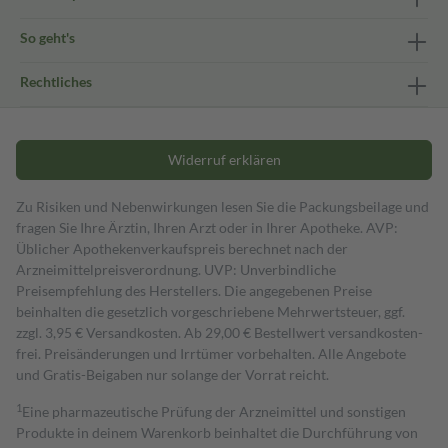
So geht's
Rechtliches
Widerruf erklären
Zu Risiken und Nebenwirkungen lesen Sie die Packungsbeilage und
fragen Sie Ihre Ärztin, Ihren Arzt oder in Ihrer Apotheke. AVP:
Üblicher Apothekenverkaufspreis berechnet nach der
Arzneimittelpreisverordnung. UVP: Unverbindliche
Preisempfehlung des Herstellers. Die angegebenen Preise
beinhalten die gesetzlich vorgeschriebene Mehrwertsteuer, ggf.
zzgl. 3,95 € Versandkosten. Ab 29,00 € Bestell­wert versand­kosten­
frei. Preisänderungen und Irrtümer vorbehalten. Alle Angebote
und Gratis-Beigaben nur solange der Vorrat reicht.
1
Eine pharmazeutische Prüfung der Arzneimittel und sonstigen
Produkte in deinem Warenkorb beinhaltet die Durchführung von