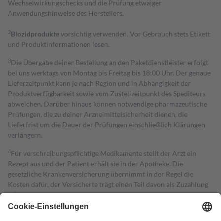
Wechselwirkungschecks und die Prüfung etwaiger
Anwendungshinweise des Herstellers.
2
Biozidprodukte
vorsichtig verwenden. Vor Gebrauch stets Etikett
und Produktinformationen lesen.
3
Die Übergabe deiner Bestellung an den Paketdienstleister erfolgt
bei uns werktags von Montag bis Freitag bis 18:00 Uhr. Der genaue
Lieferzeitpunkt kann je nach Region und in Abhängigkeit der
Produktverfügbarkeit sowie vom Zustellzeitpunkt des Spediteurs
abweichen. Darüber hinaus können notwendige pharmazeutische
Prüfungen, die zu deiner Arzneimittelsicherheit dienen, die
Lieferfrist um die Dauer der Prüfungen einschließlich Klärungen
verlängern.
4
Für verschreibungspflichtige Medikamente stellt der Arzt ein
Rezept aus und der Patient erhält sie in der Apotheke. Die
gesetzliche Krankenversicherung übernimmt in der Regel die
Kosten dafür, der Versicherte trägt einen Teil davon als Zuzahlung
mit.
Grundsätzlich leisten Mitglieder Zuzahlungen in Höhe von zehn
Prozent des Abgabepreises,
mindestens
jedoch
fünf Euro
und