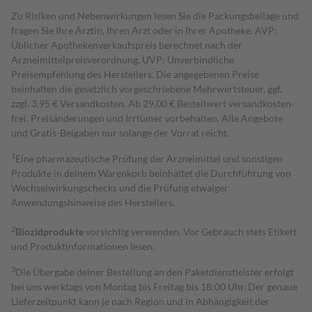
Zu Risiken und Nebenwirkungen lesen Sie die Packungsbeilage und
fragen Sie Ihre Ärztin, Ihren Arzt oder in Ihrer Apotheke. AVP:
Üblicher Apothekenverkaufspreis berechnet nach der
Arzneimittelpreisverordnung. UVP: Unverbindliche
Preisempfehlung des Herstellers. Die angegebenen Preise
beinhalten die gesetzlich vorgeschriebene Mehrwertsteuer, ggf.
zzgl. 3,95 € Versandkosten. Ab 29,00 € Bestell­wert versand­kosten­
frei. Preisänderungen und Irrtümer vorbehalten. Alle Angebote
und Gratis-Beigaben nur solange der Vorrat reicht.
1
Eine pharmazeutische Prüfung der Arzneimittel und sonstigen
Produkte in deinem Warenkorb beinhaltet die Durchführung von
Wechselwirkungschecks und die Prüfung etwaiger
Anwendungshinweise des Herstellers.
2
Biozidprodukte
vorsichtig verwenden. Vor Gebrauch stets Etikett
und Produktinformationen lesen.
3
Die Übergabe deiner Bestellung an den Paketdienstleister erfolgt
bei uns werktags von Montag bis Freitag bis 18:00 Uhr. Der genaue
Lieferzeitpunkt kann je nach Region und in Abhängigkeit der