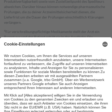
Produktverfügbarkeit sowie vom Zustellzeitpunkt des Spediteurs
abweichen. Darüber hinaus können notwendige pharmazeutische
Prüfungen, die zu deiner Arzneimittelsicherheit dienen, die
Lieferfrist um die Dauer der Prüfungen einschließlich Klärungen
verlängern.
4
Für verschreibungspflichtige Medikamente stellt der Arzt ein
Rezept aus und der Patient erhält sie in der Apotheke. Die
gesetzliche Krankenversicherung übernimmt in der Regel die
Kosten dafür, der Versicherte trägt einen Teil davon als Zuzahlung
mit.
Grundsätzlich leisten Mitglieder Zuzahlungen in Höhe von zehn
Prozent des Abgabepreises,
mindestens
jedoch
fünf Euro
und
höchstens zehn Euro.
Es sind jedoch nie mehr als die tatsächlichen
Kosten der Leistung zu entrichten.
Diese Regeln gelten grundsätzlich auch für Online-Apotheken.
Bei Heilmitteln und häuslicher Krankenpflege beträgt die
Zuzahlung zehn Prozent der Kosten sowie zehn Euro je
Verordnung.
Um das Engagement der Versicherten für ihre eigene Gesundheit zu
stärken und die besondere Stellung der Familie zu unterstützen,
fallen
keine Zuzahlungen
an bei: