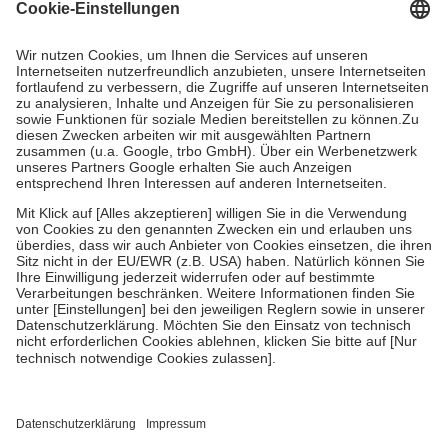
Grundsätzlich leisten Mitglieder Zuzahlungen in Höhe von zehn
Prozent des Abgabepreises,
mindestens
jedoch
fünf Euro
und
höchstens zehn Euro.
Es sind jedoch nie mehr als die tatsächlichen
Kosten der Leistung zu entrichten.
Diese Regeln gelten grundsätzlich auch für Online-Apotheken.
Bei Heilmitteln und häuslicher Krankenpflege beträgt die
Zuzahlung zehn Prozent der Kosten sowie zehn Euro je
Verordnung.
Um das Engagement der Versicherten für ihre eigene Gesundheit zu
stärken und die besondere Stellung der Familie zu unterstützen,
fallen
keine Zuzahlungen
an bei:
• Kindern und Jugendlichen bis zum vollendeten 18. Lebensjahr
mit Ausnahme der Fahrkosten
• Untersuchungen zur Vorsorge und Früherkennung, die von der
GKV getragen werden
• empfohlenen Schutzimpfungen
• Harn- und Blutteststreifen
Wir nutzen Trusted Shops als unabhängigen Dienstleister für die
Einholung von Bewertungen. Trusted Shops hat Maßnahmen
getroffen, um sicherzustellen, dass es sich um echte Bewertungen
handelt. Mehr Informationen findest du hier: