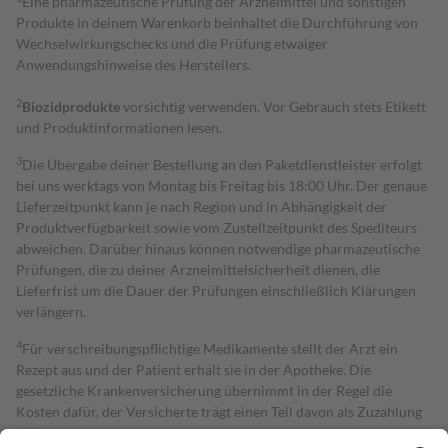
Eine pharmazeutische Prüfung der Arzneimittel und sonstigen
Produkte in deinem Warenkorb beinhaltet die Durchführung von
Wechselwirkungschecks und die Prüfung etwaiger
Anwendungshinweise des Herstellers.
2
Biozidprodukte
vorsichtig verwenden. Vor Gebrauch stets Etikett
und Produktinformationen lesen.
3
Die Übergabe deiner Bestellung an den Paketdienstleister erfolgt
bei uns werktags von Montag bis Freitag bis 18:00 Uhr. Der genaue
Lieferzeitpunkt kann je nach Region und in Abhängigkeit der
Produktverfügbarkeit sowie vom Zustellzeitpunkt des Spediteurs
abweichen. Darüber hinaus können notwendige pharmazeutische
Prüfungen, die zu deiner Arzneimittelsicherheit dienen, die
Lieferfrist um die Dauer der Prüfungen einschließlich Klärungen
verlängern.
4
Für verschreibungspflichtige Medikamente stellt der Arzt ein
Rezept aus und der Patient erhält sie in der Apotheke. Die
gesetzliche Krankenversicherung übernimmt in der Regel die
Kosten dafür, der Versicherte trägt einen Teil davon als Zuzahlung
mit.