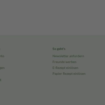
e
So geht's
nto
Newsletter anfordern
Freunde werben
gen
E-Rezept einlösen
Papier Rezept einlösen
g