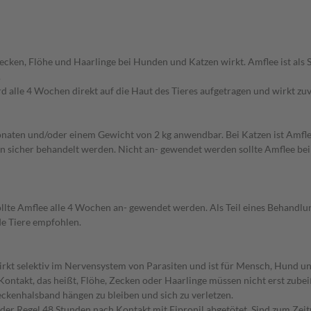
cken, Flöhe und Haarlinge bei Hunden und Katzen wirkt. Amflee ist als 
.
rd alle 4 Wochen direkt auf die Haut des Tieres aufgetragen und wirkt zuv
onaten und/oder einem Gewicht von 2 kg anwendbar. Bei Katzen ist Amfl
icher behandelt werden. Nicht an- gewendet werden sollte Amflee bei erk
llte Amflee alle 4 Wochen an- gewendet werden. Als Teil eines Behandlu
de Tiere empfohlen.
irkt selektiv im Nervensystem von Parasiten und ist für Mensch, Hund un
r Kontakt, das heißt, Flöhe, Zecken oder Haarlinge müssen nicht erst zub
Zeckenhalsband hängen zu bleiben und sich zu verletzen.
er Regel 48 Stunden nach Kontakt mit Fipronil abgetötet. Sind zum Zeitp