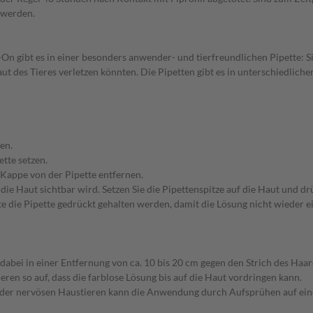
 werden.
n gibt es in einer besonders anwender- und tierfreundlichen Pipette: S
Haut des Tieres verletzen könnten. Die Pipetten gibt es in unterschiedlic
en.
tte setzen.
 Kappe von der Pipette entfernen.
 die Haut sichtbar wird. Setzen Sie die Pipettenspitze auf die Haut und d
e die Pipette gedrückt gehalten werden, damit die Lösung nicht wieder e
abei in einer Entfernung von ca. 10 bis 20 cm gegen den Strich des Haares
Tieren so auf, dass die farblose Lösung bis auf die Haut vordringen kann.
der nervösen Haustieren kann die Anwendung durch Aufsprühen auf eine