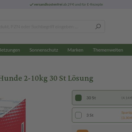
versandkostenfrei
ab 29 € und für E-Rezepte
letzungen
Sonnenschutz
Marken
Themenwelten
 Hunde 2-10kg 30 St Lösung
30 St
(4,14 € 
Sparti
3 St
(3,30 € 