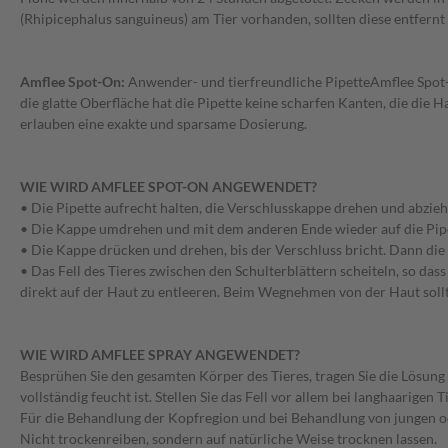
(Rhipicephalus sanguineus) am Tier vorhanden, sollten diese entfernt
Amflee Spot-On:
Anwender- und tierfreundliche PipetteAmflee Spot-O
die glatte Oberfläche hat die Pipette keine scharfen Kanten, die die 
erlauben eine exakte und sparsame Dosierung.
WIE WIRD AMFLEE SPOT-ON ANGEWENDET?
• Die Pipette aufrecht halten, die Verschlusskappe drehen und abzieh
• Die Kappe umdrehen und mit dem anderen Ende wieder auf die Pipe
• Die Kappe drücken und drehen, bis der Verschluss bricht. Dann die
• Das Fell des Tieres zwischen den Schulterblättern scheiteln, so dass
direkt auf der Haut zu entleeren. Beim Wegnehmen von der Haut sollt
WIE WIRD AMFLEE SPRAY ANGEWENDET?
Besprühen Sie den gesamten Körper des Tieres, tragen Sie die Lösung d
vollständig feucht ist. Stellen Sie das Fell vor allem bei langhaarigen 
Für die Behandlung der Kopfregion und bei Behandlung von jungen o
Nicht trockenreiben, sondern auf natürliche Weise trocknen lassen.