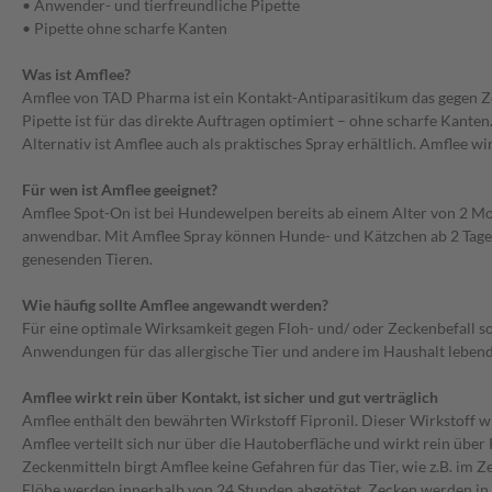
• Anwender- und tierfreundliche Pipette
• Pipette ohne scharfe Kanten
Was ist Amflee?
Amflee von TAD Pharma ist ein Kontakt-Antiparasitikum das gegen Ze
Pipette ist für das direkte Auftragen optimiert – ohne scharfe Kanten
Alternativ ist Amflee auch als praktisches Spray erhältlich. Amflee wi
Für wen ist Amflee geeignet?
Amflee Spot-On ist bei Hundewelpen bereits ab einem Alter von 2 M
anwendbar. Mit Amflee Spray können Hunde- und Kätzchen ab 2 Tagen s
genesenden Tieren.
Wie häufig sollte Amflee angewandt werden?
Für eine optimale Wirksamkeit gegen Floh- und/ oder Zeckenbefall so
Anwendungen für das allergische Tier und andere im Haushalt leben
Amflee wirkt rein über Kontakt, ist sicher und gut verträglich
Amflee enthält den bewährten Wirkstoff Fipronil. Dieser Wirkstoff w
Amflee verteilt sich nur über die Hautoberfläche und wirkt rein übe
Zeckenmitteln birgt Amflee keine Gefahren für das Tier, wie z.B. im 
Flöhe werden innerhalb von 24 Stunden abgetötet. Zecken werden in d