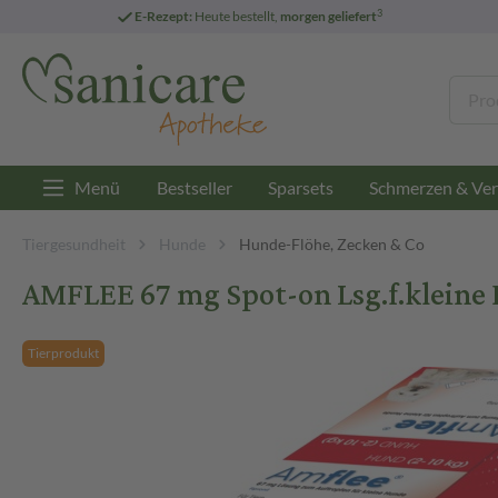
3
E-Rezept:
Heute bestellt,
morgen geliefert
Menü
Bestseller
Sparsets
Schmerzen & Ver
Tiergesundheit
Hunde
Hunde-Flöhe, Zecken & Co
AMFLEE 67 mg Spot-on Lsg.f.kleine
Tierprodukt