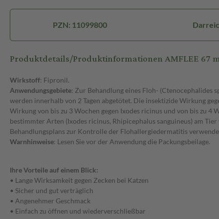
PZN: 11099800
Darrei
Produktdetails/Produktinformationen AMFLEE 67 mg
Wirkstoff
: Fipronil.
Anwendungsgebiete
: Zur Behandlung eines Floh- (Ctenocephalides s
werden innerhalb von 2 Tagen abgetötet. Die insektizide Wirkung gege
Wirkung von bis zu 3 Wochen gegen Ixodes ricinus und von bis zu 4
bestimmter Arten (Ixodes ricinus, Rhipicephalus sanguineus) am Tier
Behandlungsplans zur Kontrolle der Flohallergiedermatitis verwendet
Warnhinweise
: Lesen Sie vor der Anwendung die Packungsbeilage.
Ihre Vorteile auf einem Blick:
• Lange Wirksamkeit gegen Zecken bei Katzen
• Sicher und gut verträglich
• Angenehmer Geschmack
• Einfach zu öffnen und wiederverschließbar