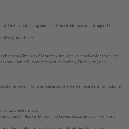
Spot-On Formulierung dank der Pipette einfach aufzutragen. Die
erlässig und sicher.
ee ab einem Alter von 2 Monaten und/ oder einem Gewicht von 1kg
rank- ten (z.B. systemische Krankheiten, Fieber, etc.) oder
ngsplanes gegen Flohallergiedermatitis werden ebenfalls monatliche
d Katze ungefährlich.
eißen damit Amflee wirkt. Auch im Gegensatz zu anderen Floh- und
unkt der Applikation des Tierarzneimittels bereits Zecken