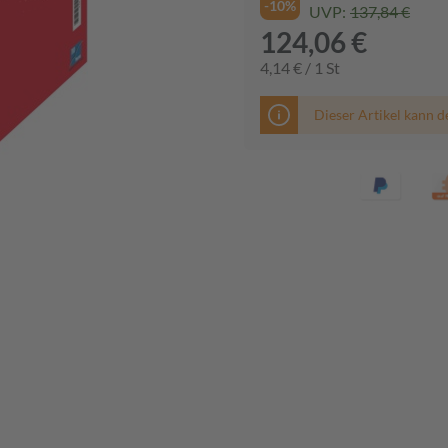
-10%
UVP:
137,84 €
124,06 €
4,14 € / 1 St
Dieser Artikel kann d