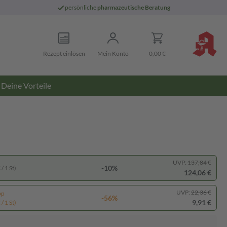
persönliche
pharmazeutische Beratung
Rezept einlösen
Mein Konto
0,00 €
Deine Vorteile
UVP:
137,84 €
-10%
/ 1 St)
124,06 €
UVP:
22,36 €
pp
-56%
9,91 €
/ 1 St)