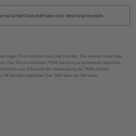
harma GmbH Geschäftsbereich Veterinärmedizin
aarlingen (Trichodectes canis) bei Hunden. Die meisten Haarlinge
en. Das Tierarzneimittel (TAM) hat eine persistierende akarizide
ind bereits zum Zeitpunkt der Anwendung des TAMs Zecken
n 48 Stunden abgetötet. Das TAM kann als Teil eines