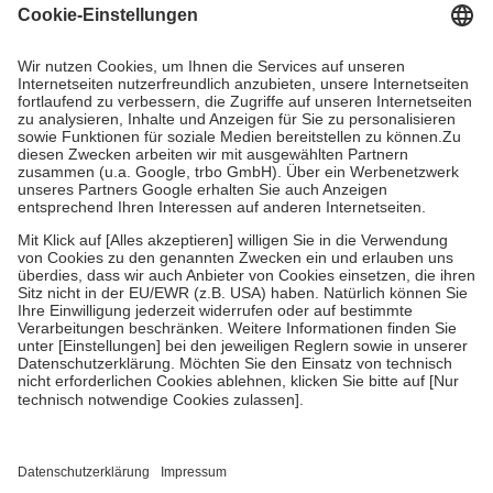
Grundsätzlich leisten Mitglieder Zuzahlungen in Höhe von zehn
Prozent des Abgabepreises,
mindestens
jedoch
fünf Euro
und
höchstens zehn Euro.
Es sind jedoch nie mehr als die tatsächlichen
Kosten der Leistung zu entrichten.
Diese Regeln gelten grundsätzlich auch für Online-Apotheken.
Bei Heilmitteln und häuslicher Krankenpflege beträgt die
Zuzahlung zehn Prozent der Kosten sowie zehn Euro je
Verordnung.
Um das Engagement der Versicherten für ihre eigene Gesundheit zu
stärken und die besondere Stellung der Familie zu unterstützen,
fallen
keine Zuzahlungen
an bei:
• Kindern und Jugendlichen bis zum vollendeten 18. Lebensjahr
mit Ausnahme der Fahrkosten
• Untersuchungen zur Vorsorge und Früherkennung, die von der
GKV getragen werden
• empfohlenen Schutzimpfungen
• Harn- und Blutteststreifen
Wir nutzen Trusted Shops als unabhängigen Dienstleister für die
Einholung von Bewertungen. Trusted Shops hat Maßnahmen
getroffen, um sicherzustellen, dass es sich um echte Bewertungen
handelt. Mehr Informationen findest du hier: