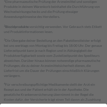
1
Eine pharmazeutische Prüfung der Arzneimittel und sonstigen
Produkte in deinem Warenkorb beinhaltet die Durchführung von
Wechselwirkungschecks und die Prüfung etwaiger
Anwendungshinweise des Herstellers.
2
Biozidprodukte
vorsichtig verwenden. Vor Gebrauch stets Etikett
und Produktinformationen lesen.
3
Die Übergabe deiner Bestellung an den Paketdienstleister erfolgt
bei uns werktags von Montag bis Freitag bis 18:00 Uhr. Der genaue
Lieferzeitpunkt kann je nach Region und in Abhängigkeit der
Produktverfügbarkeit sowie vom Zustellzeitpunkt des Spediteurs
abweichen. Darüber hinaus können notwendige pharmazeutische
Prüfungen, die zu deiner Arzneimittelsicherheit dienen, die
Lieferfrist um die Dauer der Prüfungen einschließlich Klärungen
verlängern.
4
Für verschreibungspflichtige Medikamente stellt der Arzt ein
Rezept aus und der Patient erhält sie in der Apotheke. Die
gesetzliche Krankenversicherung übernimmt in der Regel die
Kosten dafür, der Versicherte trägt einen Teil davon als Zuzahlung
mit.