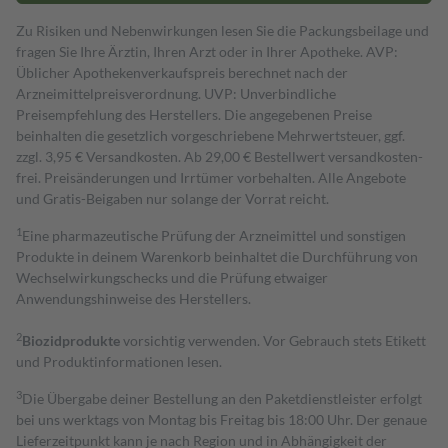
Zu Risiken und Nebenwirkungen lesen Sie die Packungsbeilage und
fragen Sie Ihre Ärztin, Ihren Arzt oder in Ihrer Apotheke. AVP:
Üblicher Apothekenverkaufspreis berechnet nach der
Arzneimittelpreisverordnung. UVP: Unverbindliche
Preisempfehlung des Herstellers. Die angegebenen Preise
beinhalten die gesetzlich vorgeschriebene Mehrwertsteuer, ggf.
zzgl. 3,95 € Versandkosten. Ab 29,00 € Bestell­wert versand­kosten­
frei. Preisänderungen und Irrtümer vorbehalten. Alle Angebote
und Gratis-Beigaben nur solange der Vorrat reicht.
1
Eine pharmazeutische Prüfung der Arzneimittel und sonstigen
Produkte in deinem Warenkorb beinhaltet die Durchführung von
Wechselwirkungschecks und die Prüfung etwaiger
Anwendungshinweise des Herstellers.
2
Biozidprodukte
vorsichtig verwenden. Vor Gebrauch stets Etikett
und Produktinformationen lesen.
3
Die Übergabe deiner Bestellung an den Paketdienstleister erfolgt
bei uns werktags von Montag bis Freitag bis 18:00 Uhr. Der genaue
Lieferzeitpunkt kann je nach Region und in Abhängigkeit der