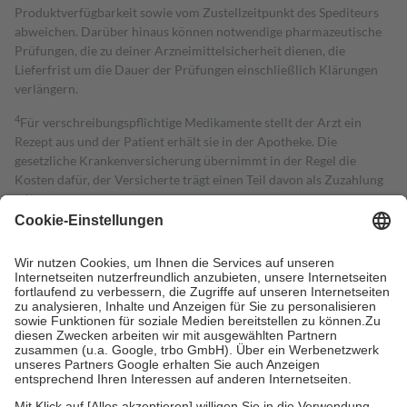
Produktverfügbarkeit sowie vom Zustellzeitpunkt des Spediteurs
abweichen. Darüber hinaus können notwendige pharmazeutische
Prüfungen, die zu deiner Arzneimittelsicherheit dienen, die
Lieferfrist um die Dauer der Prüfungen einschließlich Klärungen
verlängern.
4
Für verschreibungspflichtige Medikamente stellt der Arzt ein
Rezept aus und der Patient erhält sie in der Apotheke. Die
gesetzliche Krankenversicherung übernimmt in der Regel die
Kosten dafür, der Versicherte trägt einen Teil davon als Zuzahlung
mit.
Grundsätzlich leisten Mitglieder Zuzahlungen in Höhe von zehn
Prozent des Abgabepreises,
mindestens
jedoch
fünf Euro
und
höchstens zehn Euro.
Es sind jedoch nie mehr als die tatsächlichen
Kosten der Leistung zu entrichten.
Diese Regeln gelten grundsätzlich auch für Online-Apotheken.
Bei Heilmitteln und häuslicher Krankenpflege beträgt die
Zuzahlung zehn Prozent der Kosten sowie zehn Euro je
Verordnung.
Um das Engagement der Versicherten für ihre eigene Gesundheit zu
stärken und die besondere Stellung der Familie zu unterstützen,