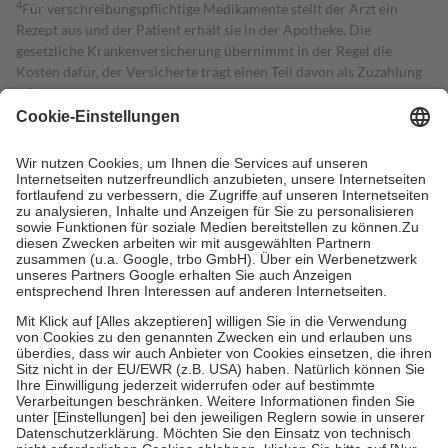
4
Für verschreibungspflichtige Medikamente stellt der Arzt ein
Rezept aus und der Patient erhält sie in der Apotheke. Die
gesetzliche Krankenversicherung übernimmt in der Regel die
Kosten dafür, der Versicherte trägt einen Teil davon als Zuzahlung
mit.
Grundsätzlich leisten Mitglieder Zuzahlungen in Höhe von zehn
Prozent des Abgabepreises,
mindestens
jedoch
fünf Euro
und
höchstens zehn Euro.
Es sind jedoch nie mehr als die tatsächlichen
Kosten der Leistung zu entrichten.
Diese Regeln gelten grundsätzlich auch für Online-Apotheken.
Bei Heilmitteln und häuslicher Krankenpflege beträgt die
Zuzahlung zehn Prozent der Kosten sowie zehn Euro je
Verordnung.
Um das Engagement der Versicherten für ihre eigene Gesundheit zu
stärken und die besondere Stellung der Familie zu unterstützen,
fallen
keine Zuzahlungen
an bei:
• Kindern und Jugendlichen bis zum vollendeten 18. Lebensjahr
mit Ausnahme der Fahrkosten
• Untersuchungen zur Vorsorge und Früherkennung, die von der
GKV getragen werden
• empfohlenen Schutzimpfungen