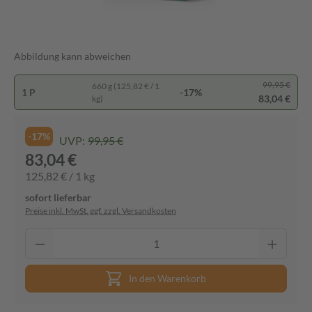
Abbildung kann abweichen
99,95 €
660 g (125,82 € / 1
1 P
-17%
83,04 €
kg)
-17%
UVP:
99,95 €
83,04 €
125,82 € / 1 kg
sofort lieferbar
Preise inkl. MwSt. ggf. zzgl. Versandkosten
In den Warenkorb