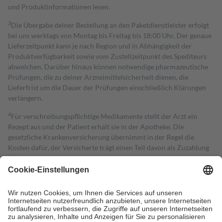
und Produktinformationen lesen.
3
Die Übergabe deiner Bestellung an den Paketdienstleister erfolgt
bei uns werktags von Montag bis Freitag bis 18:00 Uhr. Der genaue
Lieferzeitpunkt kann je nach Region und in Abhängigkeit der
Produktverfügbarkeit sowie vom Zustellzeitpunkt des Spediteurs
abweichen. Darüber hinaus können notwendige pharmazeutische
Prüfungen, die zu deiner Arzneimittelsicherheit dienen, die
Lieferfrist um die Dauer der Prüfungen einschließlich Klärungen
verlängern.
4
Für verschreibungspflichtige Medikamente stellt der Arzt ein
Rezept aus und der Patient erhält sie in der Apotheke. Die
gesetzliche Krankenversicherung übernimmt in der Regel die
Kosten dafür, der Versicherte trägt einen Teil davon als Zuzahlung
mit.
Grundsätzlich leisten Mitglieder Zuzahlungen in Höhe von zehn
Prozent des Abgabepreises,
mindestens
jedoch
fünf Euro
und
höchstens zehn Euro.
Es sind jedoch nie mehr als die tatsächlichen
Kosten der Leistung zu entrichten.
Diese Regeln gelten grundsätzlich auch für Online-Apotheken.
Bei Heilmitteln und häuslicher Krankenpflege beträgt die