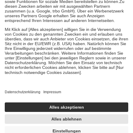
Zuzahlung zehn Prozent der Kosten sowie zehn Euro je
Verordnung.
Um das Engagement der Versicherten für ihre eigene Gesundheit zu
stärken und die besondere Stellung der Familie zu unterstützen,
fallen
keine Zuzahlungen
an bei:
• Kindern und Jugendlichen bis zum vollendeten 18. Lebensjahr
mit Ausnahme der Fahrkosten
• Untersuchungen zur Vorsorge und Früherkennung, die von der
GKV getragen werden
• empfohlenen Schutzimpfungen
• Harn- und Blutteststreifen
Wir nutzen Trusted Shops als unabhängigen Dienstleister für die
Einholung von Bewertungen. Trusted Shops hat Maßnahmen
getroffen, um sicherzustellen, dass es sich um echte Bewertungen
handelt. Mehr Informationen findest du hier:
https://help.etrusted.com/hc/de/articles/4419944605341
Einige Bilder und Inhalte wurden unter Zuhilfenahme künstlicher
Intelligenz erstellt.