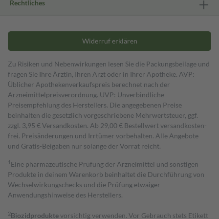
Rechtliches
Widerruf erklären
Zu Risiken und Nebenwirkungen lesen Sie die Packungsbeilage und
fragen Sie Ihre Ärztin, Ihren Arzt oder in Ihrer Apotheke. AVP:
Üblicher Apothekenverkaufspreis berechnet nach der
Arzneimittelpreisverordnung. UVP: Unverbindliche
Preisempfehlung des Herstellers. Die angegebenen Preise
beinhalten die gesetzlich vorgeschriebene Mehrwertsteuer, ggf.
zzgl. 3,95 € Versandkosten. Ab 29,00 € Bestell­wert versand­kosten­
frei. Preisänderungen und Irrtümer vorbehalten. Alle Angebote
und Gratis-Beigaben nur solange der Vorrat reicht.
1
Eine pharmazeutische Prüfung der Arzneimittel und sonstigen
Produkte in deinem Warenkorb beinhaltet die Durchführung von
Wechselwirkungschecks und die Prüfung etwaiger
Anwendungshinweise des Herstellers.
2
Biozidprodukte
vorsichtig verwenden. Vor Gebrauch stets Etikett