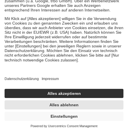
Verordnung.
Um das Engagement der Versicherten für ihre eigene Gesundheit zu
stärken und die besondere Stellung der Familie zu unterstützen,
fallen
keine Zuzahlungen
an bei:
• Kindern und Jugendlichen bis zum vollendeten 18. Lebensjahr
mit Ausnahme der Fahrkosten
• Untersuchungen zur Vorsorge und Früherkennung, die von der
GKV getragen werden
• empfohlenen Schutzimpfungen
• Harn- und Blutteststreifen
Wir nutzen Trusted Shops als unabhängigen Dienstleister für die
Einholung von Bewertungen. Trusted Shops hat Maßnahmen
getroffen, um sicherzustellen, dass es sich um echte Bewertungen
handelt. Mehr Informationen findest du hier:
https://help.etrusted.com/hc/de/articles/4419944605341
Einige Bilder und Inhalte wurden unter Zuhilfenahme künstlicher
Intelligenz erstellt.
AVP:
11,10 €
10,52 €