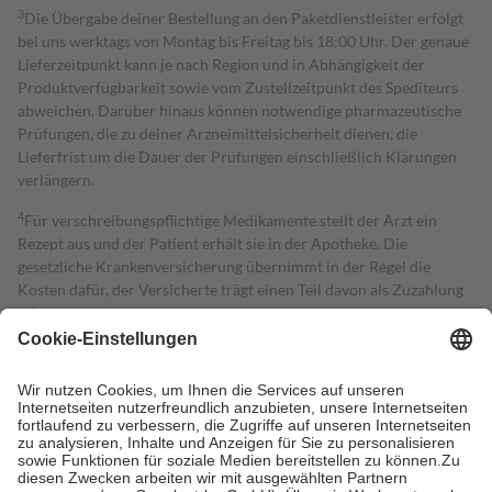
3
Die Übergabe deiner Bestellung an den Paketdienstleister erfolgt
bei uns werktags von Montag bis Freitag bis 18:00 Uhr. Der genaue
Lieferzeitpunkt kann je nach Region und in Abhängigkeit der
Produktverfügbarkeit sowie vom Zustellzeitpunkt des Spediteurs
abweichen. Darüber hinaus können notwendige pharmazeutische
Prüfungen, die zu deiner Arzneimittelsicherheit dienen, die
Lieferfrist um die Dauer der Prüfungen einschließlich Klärungen
verlängern.
4
Für verschreibungspflichtige Medikamente stellt der Arzt ein
Rezept aus und der Patient erhält sie in der Apotheke. Die
gesetzliche Krankenversicherung übernimmt in der Regel die
Kosten dafür, der Versicherte trägt einen Teil davon als Zuzahlung
mit.
Grundsätzlich leisten Mitglieder Zuzahlungen in Höhe von zehn
Prozent des Abgabepreises,
mindestens
jedoch
fünf Euro
und
höchstens zehn Euro.
Es sind jedoch nie mehr als die tatsächlichen
Kosten der Leistung zu entrichten.
Diese Regeln gelten grundsätzlich auch für Online-Apotheken.
Bei Heilmitteln und häuslicher Krankenpflege beträgt die
Zuzahlung zehn Prozent der Kosten sowie zehn Euro je