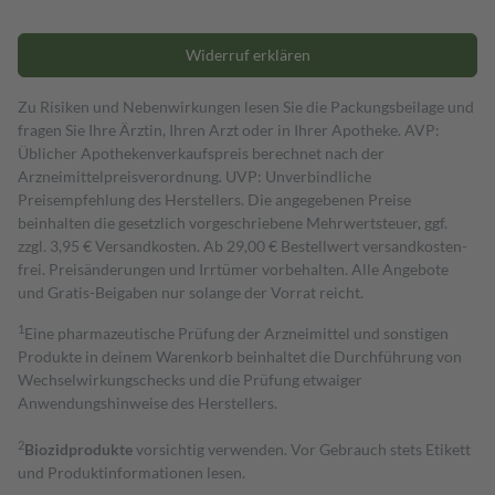
Widerruf erklären
Zu Risiken und Nebenwirkungen lesen Sie die Packungsbeilage und
fragen Sie Ihre Ärztin, Ihren Arzt oder in Ihrer Apotheke. AVP:
Üblicher Apothekenverkaufspreis berechnet nach der
Arzneimittelpreisverordnung. UVP: Unverbindliche
Preisempfehlung des Herstellers. Die angegebenen Preise
beinhalten die gesetzlich vorgeschriebene Mehrwertsteuer, ggf.
zzgl. 3,95 € Versandkosten. Ab 29,00 € Bestell­wert versand­kosten­
frei. Preisänderungen und Irrtümer vorbehalten. Alle Angebote
und Gratis-Beigaben nur solange der Vorrat reicht.
1
Eine pharmazeutische Prüfung der Arzneimittel und sonstigen
Produkte in deinem Warenkorb beinhaltet die Durchführung von
Wechselwirkungschecks und die Prüfung etwaiger
Anwendungshinweise des Herstellers.
2
Biozidprodukte
vorsichtig verwenden. Vor Gebrauch stets Etikett
und Produktinformationen lesen.