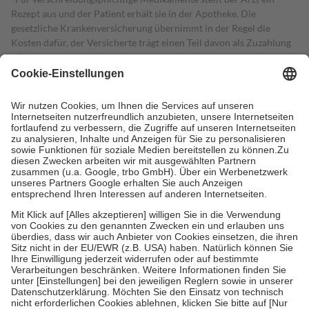
Rezept aus und der Patient erhält sie in der Apotheke. Die
gesetzliche Krankenversicherung übernimmt in der Regel die
Kosten dafür, der Versicherte trägt einen Teil davon als Zuzahlung
mit.
Grundsätzlich leisten Mitglieder Zuzahlungen in Höhe von zehn
Prozent des Abgabepreises,
mindestens
jedoch
fünf Euro
und
höchstens zehn Euro.
Es sind jedoch nie mehr als die tatsächlichen
Kosten der Leistung zu entrichten.
Diese Regeln gelten grundsätzlich auch für Online-Apotheken.
Bei Heilmitteln und häuslicher Krankenpflege beträgt die
Zuzahlung zehn Prozent der Kosten sowie zehn Euro je
Verordnung.
Um das Engagement der Versicherten für ihre eigene Gesundheit zu
stärken und die besondere Stellung der Familie zu unterstützen,
fallen
keine Zuzahlungen
an bei:
• Kindern und Jugendlichen bis zum vollendeten 18. Lebensjahr
mit Ausnahme der Fahrkosten
• Untersuchungen zur Vorsorge und Früherkennung, die von der
GKV getragen werden
• empfohlenen Schutzimpfungen
• Harn- und Blutteststreifen