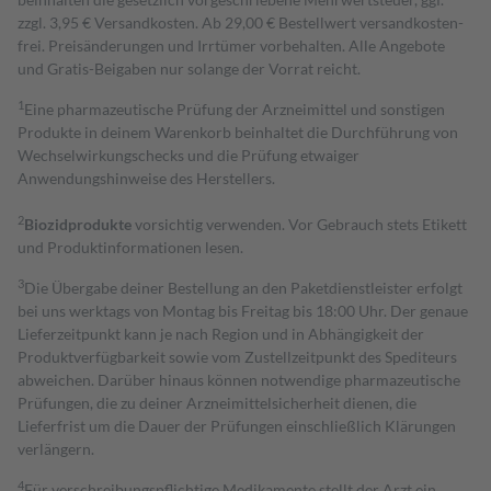
zzgl. 3,95 € Versandkosten. Ab 29,00 € Bestell­wert versand­kosten­
frei. Preisänderungen und Irrtümer vorbehalten. Alle Angebote
und Gratis-Beigaben nur solange der Vorrat reicht.
1
Eine pharmazeutische Prüfung der Arzneimittel und sonstigen
Produkte in deinem Warenkorb beinhaltet die Durchführung von
Wechselwirkungschecks und die Prüfung etwaiger
Anwendungshinweise des Herstellers.
2
Biozidprodukte
vorsichtig verwenden. Vor Gebrauch stets Etikett
und Produktinformationen lesen.
3
Die Übergabe deiner Bestellung an den Paketdienstleister erfolgt
bei uns werktags von Montag bis Freitag bis 18:00 Uhr. Der genaue
Lieferzeitpunkt kann je nach Region und in Abhängigkeit der
Produktverfügbarkeit sowie vom Zustellzeitpunkt des Spediteurs
abweichen. Darüber hinaus können notwendige pharmazeutische
Prüfungen, die zu deiner Arzneimittelsicherheit dienen, die
Lieferfrist um die Dauer der Prüfungen einschließlich Klärungen
verlängern.
4
Für verschreibungspflichtige Medikamente stellt der Arzt ein