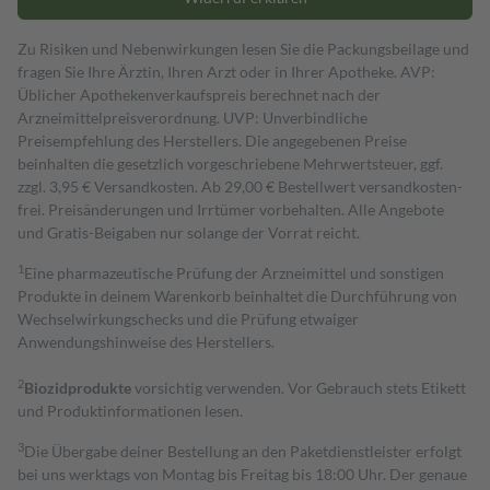
Zu Risiken und Nebenwirkungen lesen Sie die Packungsbeilage und
fragen Sie Ihre Ärztin, Ihren Arzt oder in Ihrer Apotheke. AVP:
Üblicher Apothekenverkaufspreis berechnet nach der
Arzneimittelpreisverordnung. UVP: Unverbindliche
Preisempfehlung des Herstellers. Die angegebenen Preise
beinhalten die gesetzlich vorgeschriebene Mehrwertsteuer, ggf.
zzgl. 3,95 € Versandkosten. Ab 29,00 € Bestell­wert versand­kosten­
frei. Preisänderungen und Irrtümer vorbehalten. Alle Angebote
und Gratis-Beigaben nur solange der Vorrat reicht.
1
Eine pharmazeutische Prüfung der Arzneimittel und sonstigen
Produkte in deinem Warenkorb beinhaltet die Durchführung von
Wechselwirkungschecks und die Prüfung etwaiger
Anwendungshinweise des Herstellers.
2
Biozidprodukte
vorsichtig verwenden. Vor Gebrauch stets Etikett
und Produktinformationen lesen.
3
Die Übergabe deiner Bestellung an den Paketdienstleister erfolgt
bei uns werktags von Montag bis Freitag bis 18:00 Uhr. Der genaue