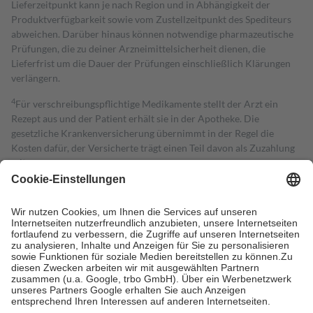
Lieferzeitpunkt kann je nach Region und in Abhängigkeit der
Produktverfügbarkeit sowie vom Zustellzeitpunkt des Spediteurs
abweichen. Darüber hinaus können notwendige pharmazeutische
Prüfungen, die zu deiner Arzneimittelsicherheit dienen, die
Lieferfrist um die Dauer der Prüfungen einschließlich Klärungen
verlängern.
4
Für verschreibungspflichtige Medikamente stellt der Arzt ein
Rezept aus und der Patient erhält sie in der Apotheke. Die
gesetzliche Krankenversicherung übernimmt in der Regel die
Kosten dafür, der Versicherte trägt einen Teil davon als Zuzahlung
mit.
Grundsätzlich leisten Mitglieder Zuzahlungen in Höhe von zehn
Prozent des Abgabepreises,
mindestens
jedoch
fünf Euro
und
höchstens zehn Euro.
Es sind jedoch nie mehr als die tatsächlichen
Kosten der Leistung zu entrichten.
Diese Regeln gelten grundsätzlich auch für Online-Apotheken.
Bei Heilmitteln und häuslicher Krankenpflege beträgt die
Zuzahlung zehn Prozent der Kosten sowie zehn Euro je
Verordnung.
Um das Engagement der Versicherten für ihre eigene Gesundheit zu
stärken und die besondere Stellung der Familie zu unterstützen,