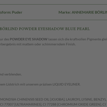
sform: Puder
Marke: ANNEMARIE BÖRLI
IE BÖRLIND POWDER EYESHADOW BLUE PEARL
tur des
POWDER EYE SHADOW
lassen sich die kraftvollen Pigmente g
 Farbergebnis mit mattem oder schimmerndem Finish.
und verblenden.
inem Lidstrich mit unserem präzisen LIQUID EYELINER.
ONDSIA CHINENSIS SEED OIL [JOJOBA], LAUROYL LYSINE, BENZYL 
I 77007 [ULTRAMARINES], CI 77288 [CHROMIUM OXIDE GREEN], CI 77