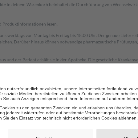
dukte in deinem Warenkorb beinhaltet die Durchführung von Wechselwir
nd Produktinformationen lesen.
 uns werktags von Montag bis Freitag bis 18:00 Uhr. Der genaue Lieferze
ichen. Darüber hinaus können notwendige pharmazeutische Prüfungen, die
aus und der Patient erhält sie in der Apotheke. Die gesetzliche Krankenv
ent des Abgabepreises,
mindestens
jedoch
fünf Euro
und
höchstens zehn 
zehn Prozent der Kosten sowie zehn Euro je Verordnung.
rken und die besondere Stellung der Familie zu unterstützen, fallen
kein
 Ausnahme der Fahrkosten
 getragen werden
holung von Bewertungen. Trusted Shops hat Maßnahmen getroffen, um sic