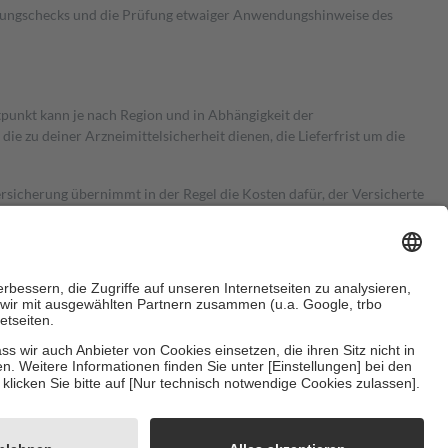
kungschecks und die Prüfung etwaiger Anwendungshinweise des
itpunkt kann je nach Region und in Abhängigkeit der
 zu deiner Arzneimittelsicherheit dienen, die Lieferfrist um die
ersicherung übernimmt in der Regel die Kosten dafür, der Versicherte
Euro.
Es sind jedoch nie mehr als die tatsächlichen Kosten der Leistung
e Zuzahlungen
an bei:
herzustellen, dass es sich um echte Bewertungen handelt. Mehr