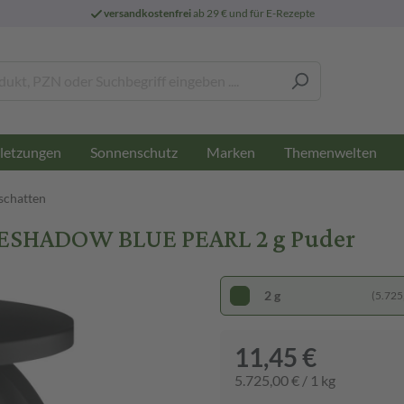
versandkostenfrei
ab 29 € und für E-Rezepte
letzungen
Sonnenschutz
Marken
Themenwelten
schatten
SHADOW BLUE PEARL 2 g Puder
2 g
(5.725,
11,45 €
5.725,00 € / 1 kg