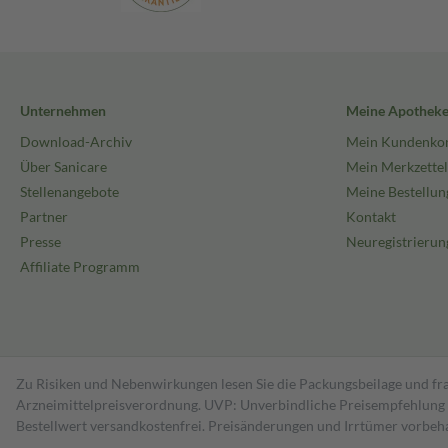
Unternehmen
Meine Apothek
Download-Archiv
Mein Kundenko
Über Sanicare
Mein Merkzettel
Stellenangebote
Meine Bestellun
Partner
Kontakt
Presse
Neuregistrierun
Affiliate Programm
Zu Risiken und Nebenwirkungen lesen Sie die Packungsbeilage und fra
Arzneimittelpreisverordnung. UVP: Unverbindliche Preisempfehlung de
Bestell­wert versand­kosten­frei. Preisänderungen und Irrtümer vorbeh