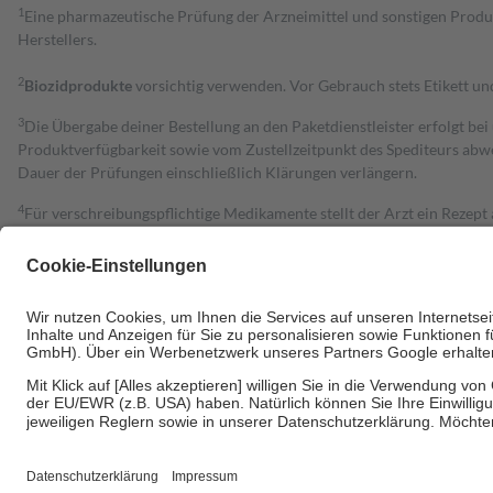
1
Eine pharmazeutische Prüfung der Arzneimittel und sonstigen Pro
Herstellers.
2
Biozidprodukte
vorsichtig verwenden. Vor Gebrauch stets Etikett u
3
Die Übergabe deiner Bestellung an den Paketdienstleister erfolgt bei
Produktverfügbarkeit sowie vom Zustellzeitpunkt des Spediteurs abwe
Dauer der Prüfungen einschließlich Klärungen verlängern.
4
Für verschreibungspflichtige Medikamente stellt der Arzt ein Rezept 
trägt einen Teil davon als Zuzahlung mit.
Grundsätzlich leisten Mitglieder Zuzahlungen in Höhe von zehn Proz
zu entrichten.
Diese Regeln gelten grundsätzlich auch für Online-Apotheken.
Bei Heilmitteln und häuslicher Krankenpflege beträgt die Zuzahlung 
Um das Engagement der Versicherten für ihre eigene Gesundheit zu stä
• Kindern und Jugendlichen bis zum vollendeten 18. Lebensjahr mit
• Untersuchungen zur Vorsorge und Früherkennung, die von der GKV
• empfohlenen Schutzimpfungen
• Harn- und Blutteststreifen
Wir nutzen Trusted Shops als unabhängigen Dienstleister für die Ein