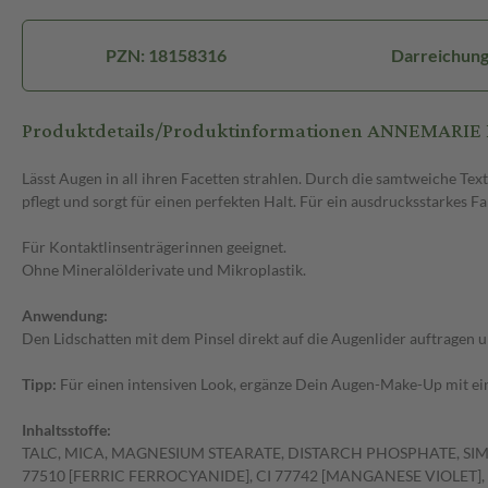
PZN: 18158316
Darreichung
Produktdetails/Produktinformationen ANNEMAR
Lässt Augen in all ihren Facetten strahlen. Durch die samtweiche Tex
pflegt und sorgt für einen perfekten Halt. Für ein ausdrucksstarkes
Für Kontaktlinsenträgerinnen geeignet.
Ohne Mineralölderivate und Mikroplastik.
Anwendung:
Den Lidschatten mit dem Pinsel direkt auf die Augenlider auftragen 
Tipp:
Für einen intensiven Look, ergänze Dein Augen-Make-Up mit e
Inhaltsstoffe:
TALC, MICA, MAGNESIUM STEARATE, DISTARCH PHOSPHATE, SIMM
77510 [FERRIC FERROCYANIDE], CI 77742 [MANGANESE VIOLET], C