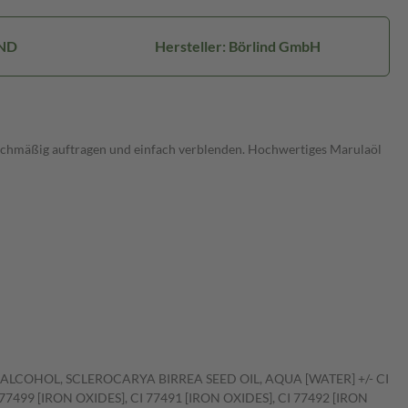
ND
Hersteller: Börlind GmbH
leichmäßig auftragen und einfach verblenden. Hochwertiges Marulaöl
ALCOHOL, SCLEROCARYA BIRREA SEED OIL, AQUA [WATER] +/- CI
499 [IRON OXIDES], CI 77491 [IRON OXIDES], CI 77492 [IRON