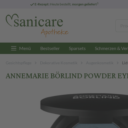
3
E-Rezept:
Heute bestellt,
morgen geliefert
Menü
Bestseller
Sparsets
Schmerzen & Ver
Gesichtspflege
Dekorative Kosmetik
Augenkosmetik
Lid
ANNEMARIE BÖRLIND POWDER EYE