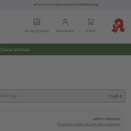
persönliche
pharmazeutische Beratung
Rezept einlösen
Mein Konto
0,00 €
Deine Vorteile
11,45 €
00 € / 1 kg)
sofort lieferbar
Preise inkl. MwSt. ggf. zzgl. Versandkosten