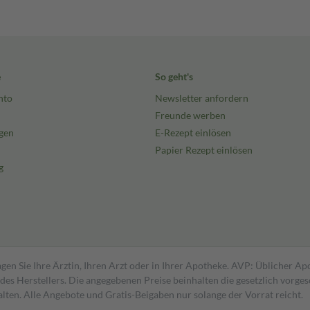
e
So geht's
nto
Newsletter anfordern
Freunde werben
gen
E-Rezept einlösen
Papier Rezept einlösen
g
gen Sie Ihre Ärztin, Ihren Arzt oder in Ihrer Apotheke. AVP: Üblicher A
s Herstellers. Die angegebenen Preise beinhalten die gesetzlich vorgesc
alten. Alle Angebote und Gratis-Beigaben nur solange der Vorrat reicht.