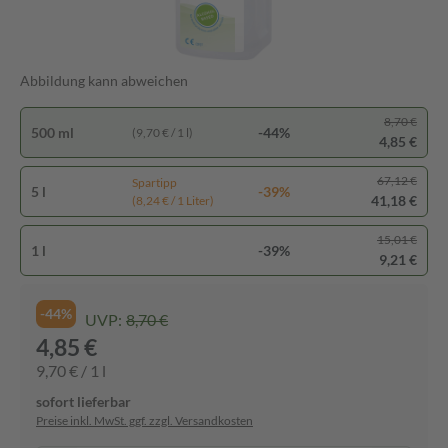
Abbildung kann abweichen
8,70 €
500 ml
-44%
(9,70 € / 1 l)
4,85 €
67,12 €
Spartipp
5 l
-39%
41,18 €
(8,24 € / 1 Liter)
15,01 €
1 l
-39%
9,21 €
-44%
UVP:
8,70 €
4,85 €
9,70 € / 1 l
sofort lieferbar
Preise inkl. MwSt. ggf. zzgl. Versandkosten