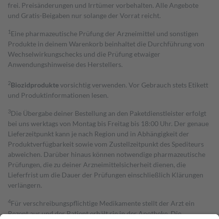
frei. Preisänderungen und Irrtümer vorbehalten. Alle Angebote
und Gratis-Beigaben nur solange der Vorrat reicht.
1
Eine pharmazeutische Prüfung der Arzneimittel und sonstigen
Produkte in deinem Warenkorb beinhaltet die Durchführung von
Wechselwirkungschecks und die Prüfung etwaiger
Anwendungshinweise des Herstellers.
2
Biozidprodukte
vorsichtig verwenden. Vor Gebrauch stets Etikett
und Produktinformationen lesen.
3
Die Übergabe deiner Bestellung an den Paketdienstleister erfolgt
bei uns werktags von Montag bis Freitag bis 18:00 Uhr. Der genaue
Lieferzeitpunkt kann je nach Region und in Abhängigkeit der
Produktverfügbarkeit sowie vom Zustellzeitpunkt des Spediteurs
abweichen. Darüber hinaus können notwendige pharmazeutische
Prüfungen, die zu deiner Arzneimittelsicherheit dienen, die
Lieferfrist um die Dauer der Prüfungen einschließlich Klärungen
verlängern.
4
Für verschreibungspflichtige Medikamente stellt der Arzt ein
Rezept aus und der Patient erhält sie in der Apotheke. Die