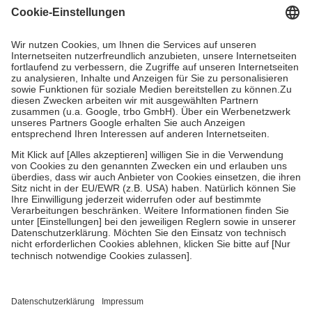
gesetzliche Krankenversicherung übernimmt in der Regel die
Kosten dafür, der Versicherte trägt einen Teil davon als Zuzahlung
mit.
Grundsätzlich leisten Mitglieder Zuzahlungen in Höhe von zehn
Prozent des Abgabepreises,
mindestens
jedoch
fünf Euro
und
höchstens zehn Euro.
Es sind jedoch nie mehr als die tatsächlichen
Kosten der Leistung zu entrichten.
Diese Regeln gelten grundsätzlich auch für Online-Apotheken.
Bei Heilmitteln und häuslicher Krankenpflege beträgt die
Zuzahlung zehn Prozent der Kosten sowie zehn Euro je
Verordnung.
Um das Engagement der Versicherten für ihre eigene Gesundheit zu
stärken und die besondere Stellung der Familie zu unterstützen,
fallen
keine Zuzahlungen
an bei:
• Kindern und Jugendlichen bis zum vollendeten 18. Lebensjahr
mit Ausnahme der Fahrkosten
• Untersuchungen zur Vorsorge und Früherkennung, die von der
GKV getragen werden
• empfohlenen Schutzimpfungen
• Harn- und Blutteststreifen
Wir nutzen Trusted Shops als unabhängigen Dienstleister für die