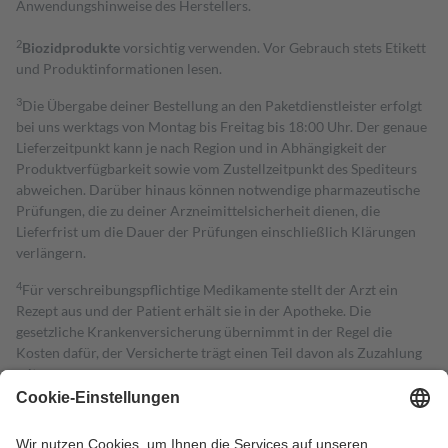
Anwendungshinweise des Herstellers.
2
Biozidprodukte
vorsichtig verwenden. Vor Gebrauch stets Etikett
und Produktinformationen lesen.
3
Die Übergabe deiner Bestellung an den Paketdienstleister erfolgt
bei uns werktags von Montag bis Freitag bis 18:00 Uhr. Der genaue
Lieferzeitpunkt kann je nach Region und in Abhängigkeit der
Produktverfügbarkeit sowie vom Zustellzeitpunkt des Spediteurs
abweichen. Darüber hinaus können notwendige pharmazeutische
Prüfungen, die zu deiner Arzneimittelsicherheit dienen, die
Lieferfrist um die Dauer der Prüfungen einschließlich Klärungen
verlängern.
4
Für verschreibungspflichtige Medikamente stellt der Arzt ein
Rezept aus und der Patient erhält sie in der Apotheke. Die
gesetzliche Krankenversicherung übernimmt in der Regel die
Kosten dafür, der Versicherte trägt einen Teil davon als Zuzahlung
mit.
Grundsätzlich leisten Mitglieder Zuzahlungen in Höhe von zehn
Prozent des Abgabepreises,
mindestens
jedoch
fünf Euro
und
höchstens zehn Euro.
Es sind jedoch nie mehr als die tatsächlichen