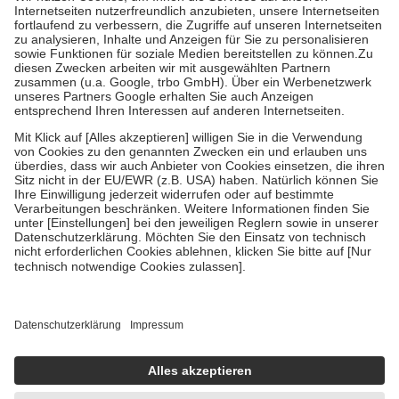
Kosten der Leistung zu entrichten.
Diese Regeln gelten grundsätzlich auch für Online-Apotheken.
Bei Heilmitteln und häuslicher Krankenpflege beträgt die
Zuzahlung zehn Prozent der Kosten sowie zehn Euro je
Verordnung.
Um das Engagement der Versicherten für ihre eigene Gesundheit zu
stärken und die besondere Stellung der Familie zu unterstützen,
fallen
keine Zuzahlungen
an bei:
• Kindern und Jugendlichen bis zum vollendeten 18. Lebensjahr
mit Ausnahme der Fahrkosten
• Untersuchungen zur Vorsorge und Früherkennung, die von der
GKV getragen werden
• empfohlenen Schutzimpfungen
• Harn- und Blutteststreifen
Wir nutzen Trusted Shops als unabhängigen Dienstleister für die
Einholung von Bewertungen. Trusted Shops hat Maßnahmen
getroffen, um sicherzustellen, dass es sich um echte Bewertungen
handelt. Mehr Informationen findest du hier:
https://help.etrusted.com/hc/de/articles/4419944605341
Einige Bilder und Inhalte wurden unter Zuhilfenahme künstlicher