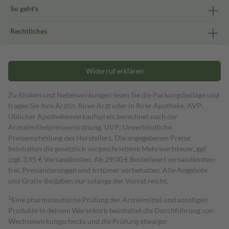
So geht's
Rechtliches
Widerruf erklären
Zu Risiken und Nebenwirkungen lesen Sie die Packungsbeilage und
fragen Sie Ihre Ärztin, Ihren Arzt oder in Ihrer Apotheke. AVP:
Üblicher Apothekenverkaufspreis berechnet nach der
Arzneimittelpreisverordnung. UVP: Unverbindliche
Preisempfehlung des Herstellers. Die angegebenen Preise
beinhalten die gesetzlich vorgeschriebene Mehrwertsteuer, ggf.
zzgl. 3,95 € Versandkosten. Ab 29,00 € Bestell­wert versand­kosten­
frei. Preisänderungen und Irrtümer vorbehalten. Alle Angebote
und Gratis-Beigaben nur solange der Vorrat reicht.
1
Eine pharmazeutische Prüfung der Arzneimittel und sonstigen
Produkte in deinem Warenkorb beinhaltet die Durchführung von
Wechselwirkungschecks und die Prüfung etwaiger