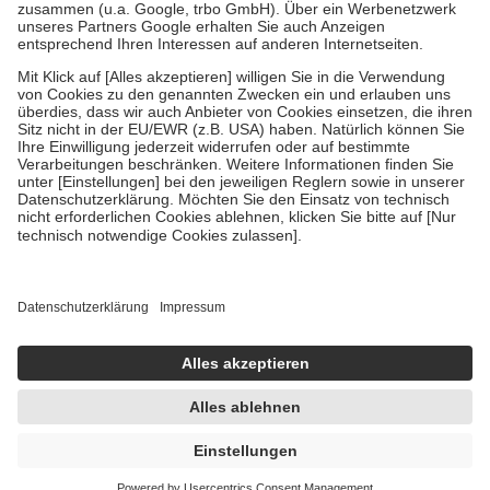
Verordnung.
Um das Engagement der Versicherten für ihre eigene Gesundheit zu
stärken und die besondere Stellung der Familie zu unterstützen,
fallen
keine Zuzahlungen
an bei:
• Kindern und Jugendlichen bis zum vollendeten 18. Lebensjahr
mit Ausnahme der Fahrkosten
• Untersuchungen zur Vorsorge und Früherkennung, die von der
GKV getragen werden
• empfohlenen Schutzimpfungen
• Harn- und Blutteststreifen
Wir nutzen Trusted Shops als unabhängigen Dienstleister für die
Einholung von Bewertungen. Trusted Shops hat Maßnahmen
getroffen, um sicherzustellen, dass es sich um echte Bewertungen
handelt. Mehr Informationen findest du hier:
https://help.etrusted.com/hc/de/articles/4419944605341
Einige Bilder und Inhalte wurden unter Zuhilfenahme künstlicher
Intelligenz erstellt.
UVP:
4,95 €
4,67 €