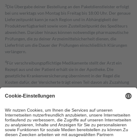
3
Die Übergabe deiner Bestellung an den Paketdienstleister erfolgt
bei uns werktags von Montag bis Freitag bis 18:00 Uhr. Der genaue
Lieferzeitpunkt kann je nach Region und in Abhängigkeit der
Produktverfügbarkeit sowie vom Zustellzeitpunkt des Spediteurs
abweichen. Darüber hinaus können notwendige pharmazeutische
Prüfungen, die zu deiner Arzneimittelsicherheit dienen, die
Lieferfrist um die Dauer der Prüfungen einschließlich Klärungen
verlängern.
4
Für verschreibungspflichtige Medikamente stellt der Arzt ein
Rezept aus und der Patient erhält sie in der Apotheke. Die
gesetzliche Krankenversicherung übernimmt in der Regel die
Kosten dafür, der Versicherte trägt einen Teil davon als Zuzahlung
mit.
Grundsätzlich leisten Mitglieder Zuzahlungen in Höhe von zehn
Prozent des Abgabepreises,
mindestens
jedoch
fünf Euro
und
höchstens zehn Euro.
Es sind jedoch nie mehr als die tatsächlichen
Kosten der Leistung zu entrichten.
Diese Regeln gelten grundsätzlich auch für Online-Apotheken.
Bei Heilmitteln und häuslicher Krankenpflege beträgt die
Zuzahlung zehn Prozent der Kosten sowie zehn Euro je