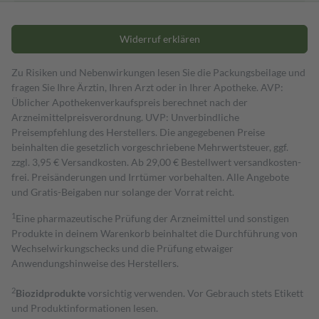
Widerruf erklären
Zu Risiken und Nebenwirkungen lesen Sie die Packungsbeilage und
fragen Sie Ihre Ärztin, Ihren Arzt oder in Ihrer Apotheke. AVP:
Üblicher Apothekenverkaufspreis berechnet nach der
Arzneimittelpreisverordnung. UVP: Unverbindliche
Preisempfehlung des Herstellers. Die angegebenen Preise
beinhalten die gesetzlich vorgeschriebene Mehrwertsteuer, ggf.
zzgl. 3,95 € Versandkosten. Ab 29,00 € Bestell­wert versand­kosten­
frei. Preisänderungen und Irrtümer vorbehalten. Alle Angebote
und Gratis-Beigaben nur solange der Vorrat reicht.
1
Eine pharmazeutische Prüfung der Arzneimittel und sonstigen
Produkte in deinem Warenkorb beinhaltet die Durchführung von
Wechselwirkungschecks und die Prüfung etwaiger
Anwendungshinweise des Herstellers.
2
Biozidprodukte
vorsichtig verwenden. Vor Gebrauch stets Etikett
und Produktinformationen lesen.