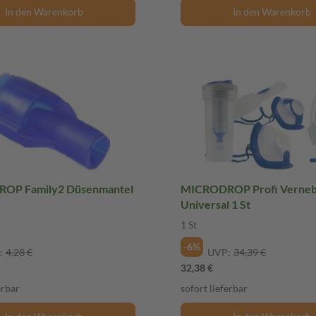
In den Warenkorb
In den Warenkorb
OP Family2 Düsenmantel
MICRODROP Profi Vernebl
Universal 1 St
1 St
-6%
:
4,28 €
UVP:
34,39 €
32,38 €
erbar
sofort lieferbar