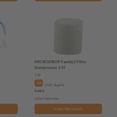
MICRODROP Family2 Filter
Kompressor 1 St
1 St
-4%
UVP:
4,67 €
4,48 €
sofort lieferbar
In den Warenkorb