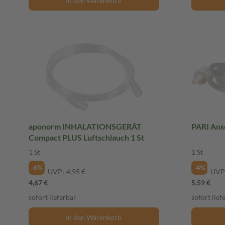
In den Warenkorb
aponorm INHALATIONSGERÄT
PARI Ansc
Compact PLUS Luftschlauch 1 St
1 St
1 St
-6%
-4%
UVP:
4,95 €
UVP
4,67 €
5,59 €
sofort lieferbar
sofort lief
In den Warenkorb