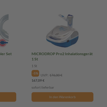
er Set
MICRODROP Pro2 Inhalationsgerät
1 St
1 St
-5%
UVP:
176,00 €
167,09 €
sofort lieferbar
In den Warenkorb