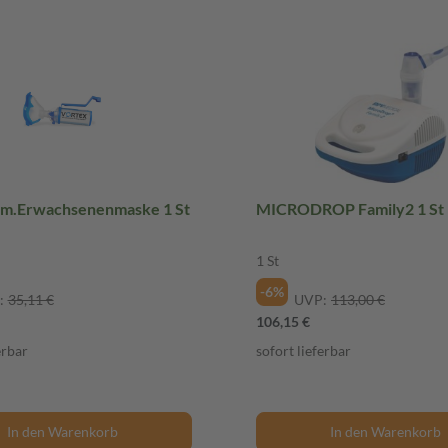
m.Erwachsenenmaske 1 St
MICRODROP Family2 1 St
1 St
-6%
:
35,11 €
UVP:
113,00 €
106,15 €
erbar
sofort lieferbar
In den Warenkorb
In den Warenkorb