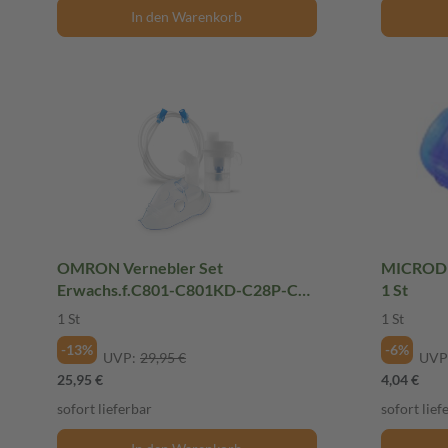
In den Warenkorb
OMRON Vernebler Set
MICRODR
Erwachs.f.C801-C801KD-C28P-C29
1 St
1 St
1 St
1 St
-13%
-6%
UVP:
29,95 €
UVP
25,95 €
4,04 €
sofort lieferbar
sofort lief