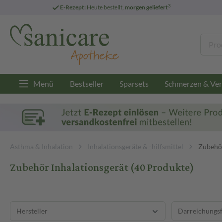
3
E-Rezept:
Heute bestellt,
morgen geliefert
Menü
Bestseller
Sparsets
Schmerzen & Ver
Asthma & Inhalation
Inhalationsgeräte & -hilfsmittel
Zubehör
Zubehör Inhalationsgerät
(40 Produkte)
Hersteller
Darreichungs