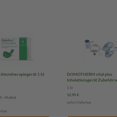
Atemtherapiegerät 1 St
DOMOTHERM vital plus
Inhalationsgerät Zubehörse
1 St
12,95 €
P:
79,40 €
sofort lieferbar
erbar