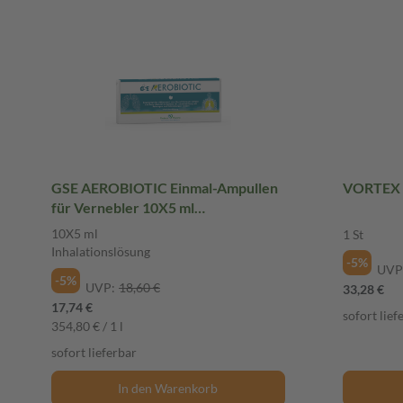
GSE AEROBIOTIC Einmal-Ampullen
VORTEX 
für Vernebler 10X5 ml
Inhalationslösung
10X5 ml
1 St
Inhalationslösung
-5%
UVP
-5%
UVP:
18,60 €
33,28 €
17,74 €
sofort lief
354,80 € / 1 l
sofort lieferbar
In den Warenkorb