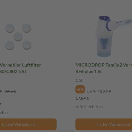
rnebler Luftfilter
MICRODROP Family2 Vern
30/C802 5 St
RF6 plus 1 St
1 St
-6%
P:
7,95 €
UVP:
18,89 €
17,84 €
t
sofort lieferbar
erbar
In den Warenkorb
In den Warenkorb