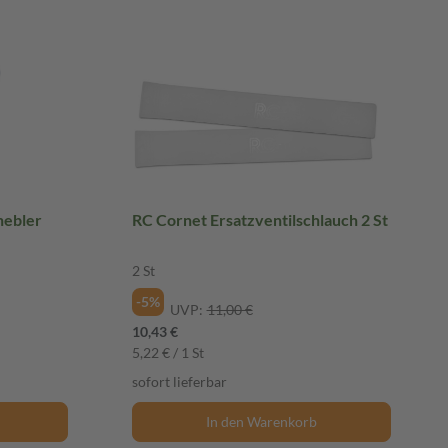
ebler
RC Cornet Ersatzventilschlauch 2 St
2 St
-5%
UVP:
11,00 €
10,43 €
5,22 € / 1 St
sofort lieferbar
In den Warenkorb