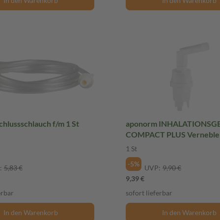
In den Warenkorb
In den Warenkorb
hlussschlauch f/m 1 St
aponorm INHALATIONSG
COMPACT PLUS Vernebler
1 St
1 St
-5%
:
5,83 €
UVP:
9,90 €
9,39 €
erbar
sofort lieferbar
In den Warenkorb
In den Warenkorb