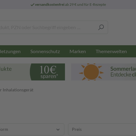
versandkostenfrei
ab 29 € und für E-Rezepte
letzungen
Sonnenschutz
Marken
Themenwelten
 Inhalationsgerät
form
Preis