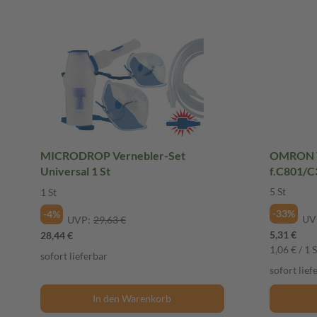
MICRODROP Vernebler-Set
OMRON Ve
Universal 1 St
f.C801/C
5 St
1 St
-33%
-4%
UV
UVP:
29,63 €
5,31 €
28,44 €
1,06 € / 1 S
sofort lieferbar
sofort lief
In den Warenkorb