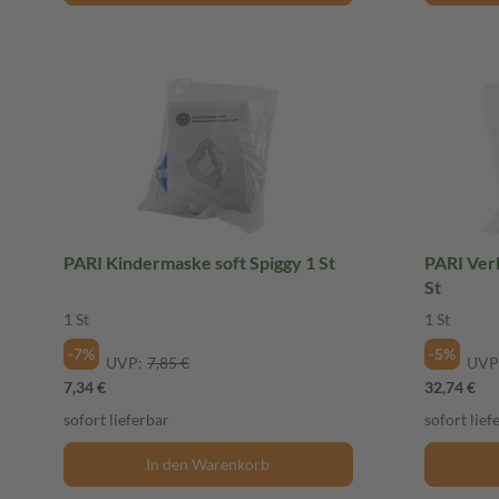
PARI Kindermaske soft Spiggy 1 St
PARI Verl
St
1 St
1 St
-7%
-5%
UVP:
7,85 €
UVP
7,34 €
32,74 €
sofort lieferbar
sofort lief
In den Warenkorb