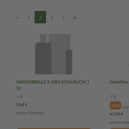
1
2
NASENBRILLE 2.10M SCHLAUCH 1
GeloMuc 
St
1 St
1 St
0,84 €
-15%
UV
sofort lieferbar
67,39 €
sofort lief