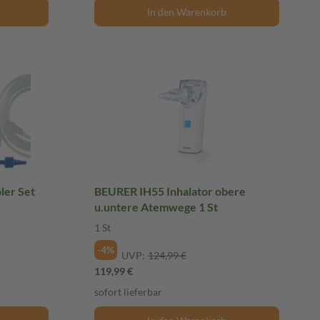
In den Warenkorb
er Set
BEURER IH55 Inhalator obere
u.untere Atemwege 1 St
1 St
-4%
UVP:
124,99 €
119,99 €
sofort lieferbar