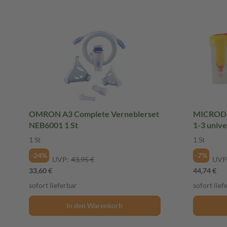
OMRON A3 Complete Verneblerset
MICRODRO
NEB6001 1 St
1-3 unive
1 St
1 St
-24%
-7%
UVP:
43,95 €
UVP
33,60 €
44,74 €
sofort lieferbar
sofort lief
In den Warenkorb