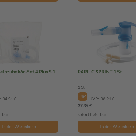
eihzubehör-Set 4 Plus S 1
PARI LC SPRINT 1 St
1 St
-4%
:
34,51 €
UVP:
38,91 €
37,35 €
erbar
sofort lieferbar
In den Warenkorb
In den Warenkorb