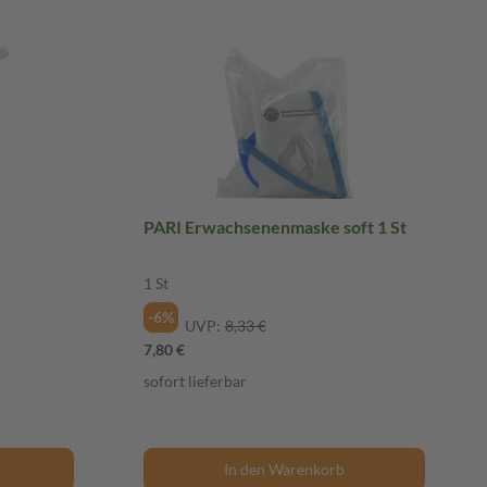
PARI Erwachsenenmaske soft 1 St
1 St
-6%
UVP:
8,33 €
7,80 €
sofort lieferbar
In den Warenkorb