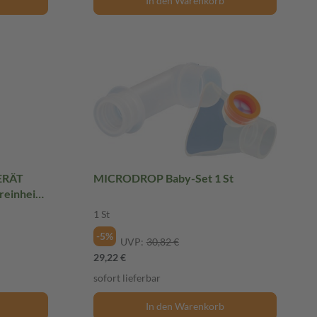
In den Warenkorb
ERÄT
MICRODROP Baby-Set 1 St
einheit
1 St
-5%
UVP:
30,82 €
29,22 €
sofort lieferbar
In den Warenkorb