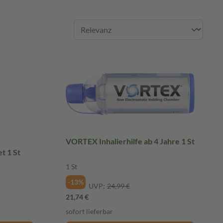
VORTEX Inhalierhilfe ab 4 Jahre 1 St
t 1 St
1 St
-13%
UVP:
24,99 €
21,74 €
sofort lieferbar