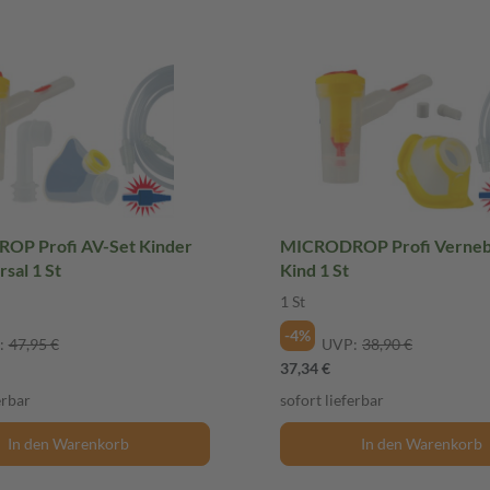
P Profi AV-Set Kinder
MICRODROP Profi Vernebl
rsal 1 St
Kind 1 St
1 St
-4%
:
47,95 €
UVP:
38,90 €
37,34 €
erbar
sofort lieferbar
In den Warenkorb
In den Warenkorb