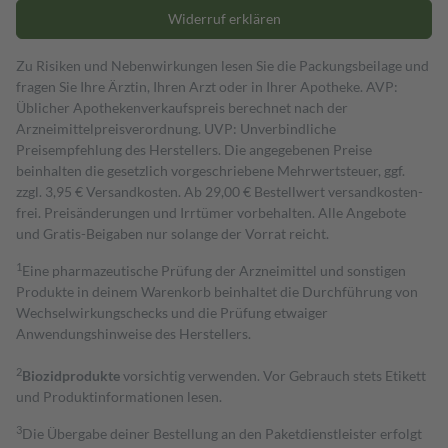
Widerruf erklären
Zu Risiken und Nebenwirkungen lesen Sie die Packungsbeilage und
fragen Sie Ihre Ärztin, Ihren Arzt oder in Ihrer Apotheke. AVP:
Üblicher Apothekenverkaufspreis berechnet nach der
Arzneimittelpreisverordnung. UVP: Unverbindliche
Preisempfehlung des Herstellers. Die angegebenen Preise
beinhalten die gesetzlich vorgeschriebene Mehrwertsteuer, ggf.
zzgl. 3,95 € Versandkosten. Ab 29,00 € Bestell­wert versand­kosten­
frei. Preisänderungen und Irrtümer vorbehalten. Alle Angebote
und Gratis-Beigaben nur solange der Vorrat reicht.
1
Eine pharmazeutische Prüfung der Arzneimittel und sonstigen
Produkte in deinem Warenkorb beinhaltet die Durchführung von
Wechselwirkungschecks und die Prüfung etwaiger
Anwendungshinweise des Herstellers.
2
Biozidprodukte
vorsichtig verwenden. Vor Gebrauch stets Etikett
und Produktinformationen lesen.
3
Die Übergabe deiner Bestellung an den Paketdienstleister erfolgt