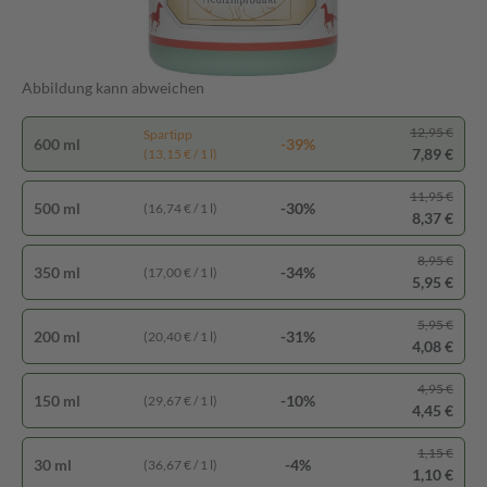
Abbildung kann abweichen
12,95 €
Spartipp
600 ml
-39%
7,89 €
(13,15 € / 1 l)
11,95 €
500 ml
-30%
(16,74 € / 1 l)
8,37 €
8,95 €
350 ml
-34%
(17,00 € / 1 l)
5,95 €
5,95 €
200 ml
-31%
(20,40 € / 1 l)
4,08 €
4,95 €
150 ml
-10%
(29,67 € / 1 l)
4,45 €
1,15 €
30 ml
-4%
(36,67 € / 1 l)
1,10 €