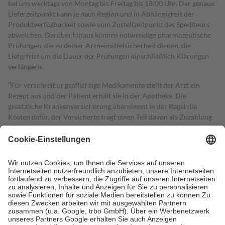
bei uns werktags von Montag bis Freitag bis 18:00 Uhr. Der genaue
Lieferzeitpunkt kann je nach Region und in Abhängigkeit der
Produktverfügbarkeit sowie vom Zustellzeitpunkt des Spediteurs
abweichen. Darüber hinaus können notwendige pharmazeutische
Prüfungen, die zu deiner Arzneimittelsicherheit dienen, die
Lieferfrist um die Dauer der Prüfungen einschließlich Klärungen
verlängern.
4
Für verschreibungspflichtige Medikamente stellt der Arzt ein
Rezept aus und der Patient erhält sie in der Apotheke. Die
gesetzliche Krankenversicherung übernimmt in der Regel die
Kosten dafür, der Versicherte trägt einen Teil davon als Zuzahlung
mit.
Grundsätzlich leisten Mitglieder Zuzahlungen in Höhe von zehn
Prozent des Abgabepreises,
mindestens
jedoch
fünf Euro
und
höchstens zehn Euro.
Es sind jedoch nie mehr als die tatsächlichen
Kosten der Leistung zu entrichten.
Diese Regeln gelten grundsätzlich auch für Online-Apotheken.
Bei Heilmitteln und häuslicher Krankenpflege beträgt die
Zuzahlung zehn Prozent der Kosten sowie zehn Euro je
Verordnung.
Um das Engagement der Versicherten für ihre eigene Gesundheit zu