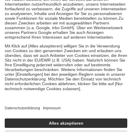
Kosten der Leistung zu entrichten.
Diese Regeln gelten grundsätzlich auch für Online-Apotheken.
Bei Heilmitteln und häuslicher Krankenpflege beträgt die
Zuzahlung zehn Prozent der Kosten sowie zehn Euro je
Verordnung.
Um das Engagement der Versicherten für ihre eigene Gesundheit zu
stärken und die besondere Stellung der Familie zu unterstützen,
fallen
keine Zuzahlungen
an bei:
• Kindern und Jugendlichen bis zum vollendeten 18. Lebensjahr
mit Ausnahme der Fahrkosten
• Untersuchungen zur Vorsorge und Früherkennung, die von der
GKV getragen werden
• empfohlenen Schutzimpfungen
• Harn- und Blutteststreifen
Wir nutzen Trusted Shops als unabhängigen Dienstleister für die
Einholung von Bewertungen. Trusted Shops hat Maßnahmen
getroffen, um sicherzustellen, dass es sich um echte Bewertungen
handelt. Mehr Informationen findest du hier:
https://help.etrusted.com/hc/de/articles/4419944605341
Einige Bilder und Inhalte wurden unter Zuhilfenahme künstlicher