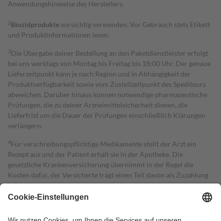
Anwendungshinweise des Herstellers.
2
Biozidprodukte
vorsichtig verwenden. Vor Gebrauch stets Etikett
und Produktinformationen lesen.
3
Die Übergabe deiner Bestellung an den Paketdienstleister erfolgt
bei uns werktags von Montag bis Freitag bis 18:00 Uhr. Der genaue
Lieferzeitpunkt kann je nach Region und in Abhängigkeit der
Produktverfügbarkeit sowie vom Zustellzeitpunkt des Spediteurs
abweichen. Darüber hinaus können notwendige pharmazeutische
Prüfungen, die zu deiner Arzneimittelsicherheit dienen, die
Lieferfrist um die Dauer der Prüfungen einschließlich Klärungen
verlängern.
4
Für verschreibungspflichtige Medikamente stellt der Arzt ein
Rezept aus und der Patient erhält sie in der Apotheke. Die
gesetzliche Krankenversicherung übernimmt in der Regel die
Kosten dafür, der Versicherte trägt einen Teil davon als Zuzahlung
mit.
Grundsätzlich leisten Mitglieder Zuzahlungen in Höhe von zehn
Prozent des Abgabepreises,
mindestens
jedoch
fünf Euro
und
höchstens zehn Euro.
Es sind jedoch nie mehr als die tatsächlichen