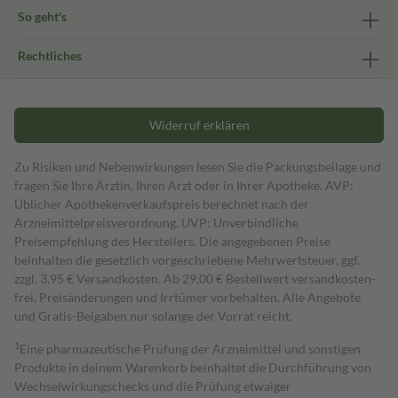
So geht's
Rechtliches
Widerruf erklären
Zu Risiken und Nebenwirkungen lesen Sie die Packungsbeilage und
fragen Sie Ihre Ärztin, Ihren Arzt oder in Ihrer Apotheke. AVP:
Üblicher Apothekenverkaufspreis berechnet nach der
Arzneimittelpreisverordnung. UVP: Unverbindliche
Preisempfehlung des Herstellers. Die angegebenen Preise
beinhalten die gesetzlich vorgeschriebene Mehrwertsteuer, ggf.
zzgl. 3,95 € Versandkosten. Ab 29,00 € Bestell­wert versand­kosten­
frei. Preisänderungen und Irrtümer vorbehalten. Alle Angebote
und Gratis-Beigaben nur solange der Vorrat reicht.
1
Eine pharmazeutische Prüfung der Arzneimittel und sonstigen
Produkte in deinem Warenkorb beinhaltet die Durchführung von
Wechselwirkungschecks und die Prüfung etwaiger