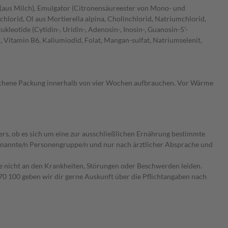
e (aus Milch), Emulgator (Citronensäureester von Mono- und
lorid, Ol aus Mortierella alpina, Cholinchlorid, Natriumchlorid,
ukleotide (Cytidin-, Uridin-, Adenosin-, Inosin-, Guanosin-5'-
 Vitamin B6, Kaliumiodid, Folat, Mangan-sulfat, Natriumselenit,
brochene Packung innerhalb von vier Wochen aufbrauchen. Vor Wärme
ers, ob es sich um eine zur ausschließlichen Ernährung bestimmte
 benannte/n Personengruppe/n und nur nach ärztlicher Absprache und
ie nicht an den Krankheiten, Störungen oder Beschwerden leiden.
0 100 geben wir dir gerne Auskunft über die Pflichtangaben nach