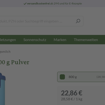
versandkostenfrei
ab 29 € und für E-Rezepte
letzungen
Sonnenschutz
Marken
Themenwelten
gsmilch
0 g Pulver
800 g
(28,58 
22,86 €
28,58 € / 1 kg