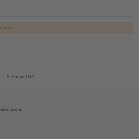
nderen.
Aptamil HA
Bewerte uns