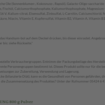
zliche Ole (Sonnenblumen-, Kokosnuss-, Rapsöl), Galacto-Oligo-saccharid
de, Fischöl, Calciumorthophosphate, Kaliumorthophosphate, Magnesium-ch
6 V, Kalium-citrat, Eisensulfat, Zinksulfat, L-Carnitin, Calciumchlorid, N
ure, Niacin, Vitamin E, Kupfersulfat, Vitamin B2, Vitamin A, Vitamin B1,
f das Handsym-bol auf dem Deckel drücken, bis dieser einrastet. Ange
 bis: siehe Rückseite."
spezielle Verbrauchergruppen. Entnimm der Packungsbeilage des Herstell
timmte Personengruppen bestimmt ist. Dieses Produkt sollte nur für die
nweisungen zur Zubereitung, Verwendung und Lagerung.
ke (bilanzierte Diät), kann es die Gesundheit von Personen gefährden, d
er die Zusammensetzung des Produktes? Unter der Rufnummer 05424 6 47
NG 800 g Pulver