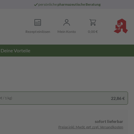
persönliche
pharmazeutische Beratung
Rezept einlösen
Mein Konto
0,00 €
Deine Vorteile
22,86 €
€ / 1 kg)
sofort lieferbar
Preise inkl. MwSt. ggf. zzgl. Versandkosten