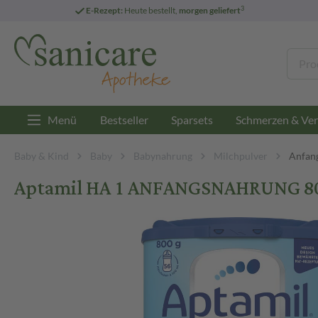
3
E-Rezept:
Heute bestellt,
morgen geliefert
Menü
Bestseller
Sparsets
Schmerzen & Ver
Baby & Kind
Baby
Babynahrung
Milchpulver
Anfan
Aptamil HA 1 ANFANGSNAHRUNG 80