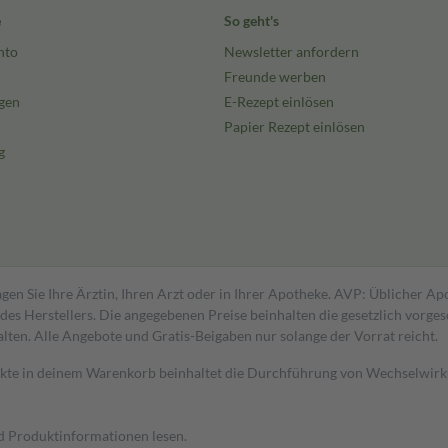
e
So geht's
nto
Newsletter anfordern
Freunde werben
gen
E-Rezept einlösen
Papier Rezept einlösen
g
gen Sie Ihre Ärztin, Ihren Arzt oder in Ihrer Apotheke. AVP: Üblicher A
s Herstellers. Die angegebenen Preise beinhalten die gesetzlich vorgesc
alten. Alle Angebote und Gratis-Beigaben nur solange der Vorrat reicht.
dukte in deinem Warenkorb beinhaltet die Durchführung von Wechselwir
nd Produktinformationen lesen.