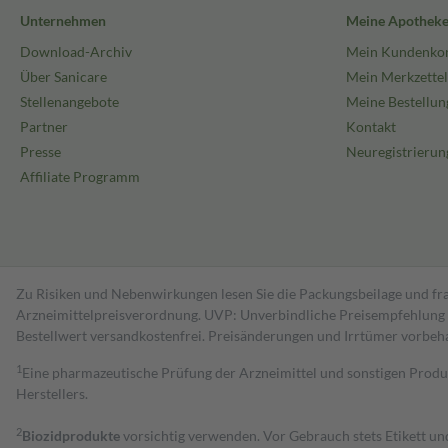
Unternehmen
Meine Apothek
Download-Archiv
Mein Kundenko
Über Sanicare
Mein Merkzettel
Stellenangebote
Meine Bestellun
Partner
Kontakt
Presse
Neuregistrierun
Affiliate Programm
Zu Risiken und Nebenwirkungen lesen Sie die Packungsbeilage und fra
Arzneimittelpreisverordnung. UVP: Unverbindliche Preisempfehlung de
Bestell­wert versand­kosten­frei. Preisänderungen und Irrtümer vorbeh
1
Eine pharmazeutische Prüfung der Arzneimittel und sonstigen Pro
Herstellers.
2
Biozidprodukte
vorsichtig verwenden. Vor Gebrauch stets Etikett u