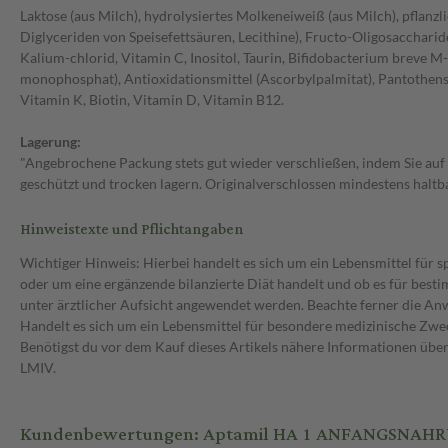
Laktose (aus Milch), hydrolysiertes Molkeneiweiß (aus Milch), pflan
Diglyceriden von Speisefettsäuren, Lecithine), Fructo-Oligosacchari
Kalium-chlorid, Vitamin C, Inositol, Taurin, Bifidobacterium breve M-1
monophosphat), Antioxidationsmittel (Ascorbylpalmitat), Pantothensä
Vitamin K, Biotin, Vitamin D, Vitamin B12.
Lagerung:
"Angebrochene Packung stets gut wieder verschließen, indem Sie au
geschützt und trocken lagern. Originalverschlossen mindestens haltbar
Hinweistexte und Pflichtangaben
Wichtiger Hinweis: Hierbei handelt es sich um ein Lebensmittel für 
oder um eine ergänzende bilanzierte Diät handelt und ob es für bes
unter ärztlicher Aufsicht angewendet werden. Beachte ferner die A
Handelt es sich um ein Lebensmittel für besondere medizinische Zwec
Benötigst du vor dem Kauf dieses Artikels nähere Informationen üb
LMIV.
Kundenbewertungen: Aptamil HA 1 ANFANGSNAHRU