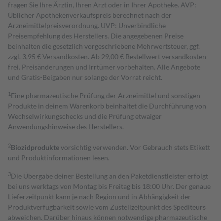
fragen Sie Ihre Ärztin, Ihren Arzt oder in Ihrer Apotheke. AVP:
Üblicher Apothekenverkaufspreis berechnet nach der
Arzneimittelpreisverordnung. UVP: Unverbindliche
Preisempfehlung des Herstellers. Die angegebenen Preise
beinhalten die gesetzlich vorgeschriebene Mehrwertsteuer, ggf.
zzgl. 3,95 € Versandkosten. Ab 29,00 € Bestell­wert versand­kosten­
frei. Preisänderungen und Irrtümer vorbehalten. Alle Angebote
und Gratis-Beigaben nur solange der Vorrat reicht.
1
Eine pharmazeutische Prüfung der Arzneimittel und sonstigen
Produkte in deinem Warenkorb beinhaltet die Durchführung von
Wechselwirkungschecks und die Prüfung etwaiger
Anwendungshinweise des Herstellers.
2
Biozidprodukte
vorsichtig verwenden. Vor Gebrauch stets Etikett
und Produktinformationen lesen.
3
Die Übergabe deiner Bestellung an den Paketdienstleister erfolgt
bei uns werktags von Montag bis Freitag bis 18:00 Uhr. Der genaue
Lieferzeitpunkt kann je nach Region und in Abhängigkeit der
Produktverfügbarkeit sowie vom Zustellzeitpunkt des Spediteurs
abweichen. Darüber hinaus können notwendige pharmazeutische