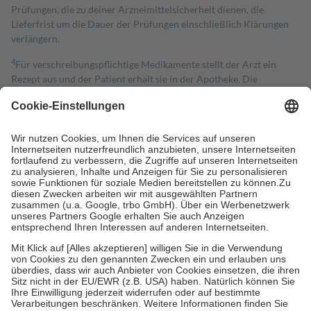
Prüfungen, die zu deiner Arzneimittelsicherheit dienen, die
Lieferfrist um die Dauer der Prüfungen einschließlich Klärungen
verlängern.
4
Für verschreibungspflichtige Medikamente stellt der Arzt ein
Rezept aus und der Patient erhält sie in der Apotheke. Die
gesetzliche Krankenversicherung übernimmt in der Regel die
Kosten dafür, der Versicherte trägt einen Teil davon als Zuzahlung
mit.
Grundsätzlich leisten Mitglieder Zuzahlungen in Höhe von zehn
Prozent des Abgabepreises,
mindestens
jedoch
fünf Euro
und
höchstens zehn Euro.
Es sind jedoch nie mehr als die tatsächlichen
Kosten der Leistung zu entrichten.
Diese Regeln gelten grundsätzlich auch für Online-Apotheken.
Bei Heilmitteln und häuslicher Krankenpflege beträgt die
Zuzahlung zehn Prozent der Kosten sowie zehn Euro je
Verordnung.
Um das Engagement der Versicherten für ihre eigene Gesundheit zu
stärken und die besondere Stellung der Familie zu unterstützen,
fallen
keine Zuzahlungen
an bei:
• Kindern und Jugendlichen bis zum vollendeten 18. Lebensjahr