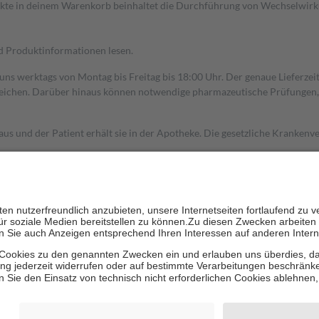
dukte in deinem Warenkorb beinhaltet die Durchführung von Wechselwir
nd Produktinformationen lesen.
 uns werktags von Montag bis Freitag bis 18:00 Uhr. Der genaue Lieferze
ichen. Darüber hinaus können notwendige pharmazeutische Prüfungen, die
aus und der Patient erhält sie in der Apotheke. Die gesetzliche Krankenv
ent des Abgabepreises,
mindestens
jedoch
fünf Euro
und
höchstens zehn 
zehn Prozent der Kosten sowie zehn Euro je Verordnung.
rken und die besondere Stellung der Familie zu unterstützen, fallen
kein
 Ausnahme der Fahrkosten
 getragen werden
holung von Bewertungen. Trusted Shops hat Maßnahmen getroffen, um sic