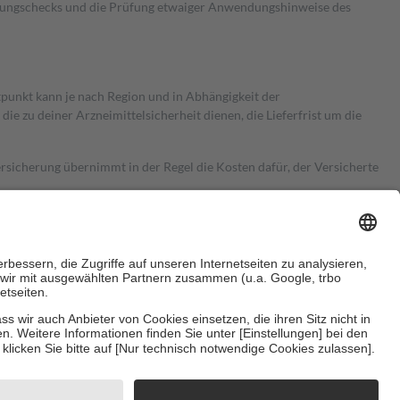
kungschecks und die Prüfung etwaiger Anwendungshinweise des
itpunkt kann je nach Region und in Abhängigkeit der
 zu deiner Arzneimittelsicherheit dienen, die Lieferfrist um die
ersicherung übernimmt in der Regel die Kosten dafür, der Versicherte
Euro.
Es sind jedoch nie mehr als die tatsächlichen Kosten der Leistung
e Zuzahlungen
an bei:
herzustellen, dass es sich um echte Bewertungen handelt. Mehr