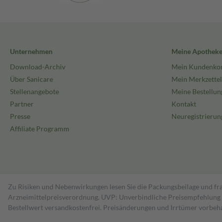
Unternehmen
Meine Apothek
Download-Archiv
Mein Kundenko
Über Sanicare
Mein Merkzettel
Stellenangebote
Meine Bestellun
Partner
Kontakt
Presse
Neuregistrierun
Affiliate Programm
Zu Risiken und Nebenwirkungen lesen Sie die Packungsbeilage und fra
Arzneimittelpreisverordnung. UVP: Unverbindliche Preisempfehlung de
Bestell­wert versand­kosten­frei. Preisänderungen und Irrtümer vorbeh