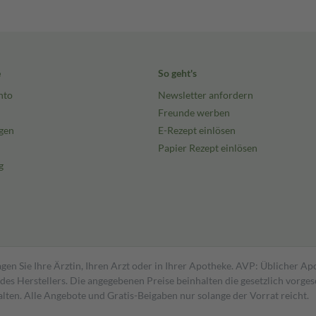
e
So geht's
nto
Newsletter anfordern
Freunde werben
gen
E-Rezept einlösen
Papier Rezept einlösen
g
gen Sie Ihre Ärztin, Ihren Arzt oder in Ihrer Apotheke. AVP: Üblicher A
s Herstellers. Die angegebenen Preise beinhalten die gesetzlich vorgesc
alten. Alle Angebote und Gratis-Beigaben nur solange der Vorrat reicht.