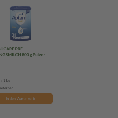
il CARE PRE
GSMILCH 800 g Pulver
€
 / 1 kg
lieferbar
In den Warenkorb