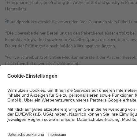
1
Eine pharmazeutische Prüfung der Arzneimittel und sonstigen Pro
Herstellers.
2
Biozidprodukte
vorsichtig verwenden. Vor Gebrauch stets Etikett u
3
Die Übergabe deiner Bestellung an den Paketdienstleister erfolgt bei
Produktverfügbarkeit sowie vom Zustellzeitpunkt des Spediteurs abwe
Dauer der Prüfungen einschließlich Klärungen verlängern.
4
Für verschreibungspflichtige Medikamente stellt der Arzt ein Rezept 
trägt einen Teil davon als Zuzahlung mit.
Grundsätzlich leisten Mitglieder Zuzahlungen in Höhe von zehn Proz
zu entrichten.
Diese Regeln gelten grundsätzlich auch für Online-Apotheken.
Bei Heilmitteln und häuslicher Krankenpflege beträgt die Zuzahlung 
Um das Engagement der Versicherten für ihre eigene Gesundheit zu stä
• Kindern und Jugendlichen bis zum vollendeten 18. Lebensjahr mit
• Untersuchungen zur Vorsorge und Früherkennung, die von der GKV
• empfohlenen Schutzimpfungen
• Harn- und Blutteststreifen
Wir nutzen Trusted Shops als unabhängigen Dienstleister für die Ein