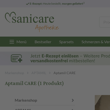
3
E-Rezept:
Heute bestellt,
morgen geliefert
Menü
Bestseller
Sparsets
Schmerzen & Ver
Markenshop
APTAMIL
Aptamil CARE
Aptamil CARE
(1 Produkt)
Markenshop