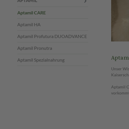
APTAMIL
Aptamil CARE
Aptamil HA
Aptamil Profutura DUOADVANCE
Aptamil Pronutra
Aptami
Aptamil Spezialnahrung
Unser Wis
Kaisersch
Aptamil C
vorkommt 