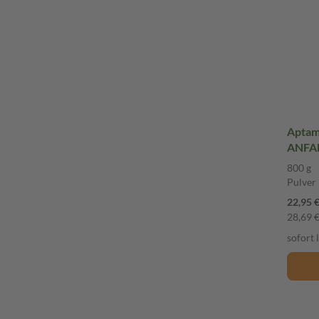
Aptam
ANFAN
800 g
Pulver
22,95 
28,69 €
sofort 