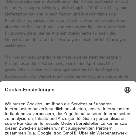
Die Übergabe deiner Bestellung an den Paketdienstleister erfolgt
bei uns werktags von Montag bis Freitag bis 18:00 Uhr. Der genaue
Lieferzeitpunkt kann je nach Region und in Abhängigkeit der
Produktverfügbarkeit sowie vom Zustellzeitpunkt des Spediteurs
abweichen. Darüber hinaus können notwendige pharmazeutische
Prüfungen, die zu deiner Arzneimittelsicherheit dienen, die
Lieferfrist um die Dauer der Prüfungen einschließlich Klärungen
verlängern.
4
Für verschreibungspflichtige Medikamente stellt der Arzt ein
Rezept aus und der Patient erhält sie in der Apotheke. Die
gesetzliche Krankenversicherung übernimmt in der Regel die
Kosten dafür, der Versicherte trägt einen Teil davon als Zuzahlung
mit.
Grundsätzlich leisten Mitglieder Zuzahlungen in Höhe von zehn
Prozent des Abgabepreises,
mindestens
jedoch
fünf Euro
und
höchstens zehn Euro.
Es sind jedoch nie mehr als die tatsächlichen
Kosten der Leistung zu entrichten.
Diese Regeln gelten grundsätzlich auch für Online-Apotheken.
Bei Heilmitteln und häuslicher Krankenpflege beträgt die
Zuzahlung zehn Prozent der Kosten sowie zehn Euro je
Verordnung.