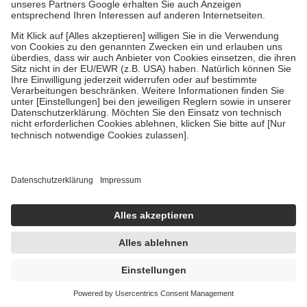
Um das Engagement der Versicherten für ihre eigene Gesundheit zu
stärken und die besondere Stellung der Familie zu unterstützen,
fallen
keine Zuzahlungen
an bei:
• Kindern und Jugendlichen bis zum vollendeten 18. Lebensjahr
mit Ausnahme der Fahrkosten
• Untersuchungen zur Vorsorge und Früherkennung, die von der
GKV getragen werden
• empfohlenen Schutzimpfungen
• Harn- und Blutteststreifen
Wir nutzen Trusted Shops als unabhängigen Dienstleister für die
Einholung von Bewertungen. Trusted Shops hat Maßnahmen
getroffen, um sicherzustellen, dass es sich um echte Bewertungen
handelt. Mehr Informationen findest du hier:
https://help.etrusted.com/hc/de/articles/4419944605341
Einige Bilder und Inhalte wurden unter Zuhilfenahme künstlicher
Intelligenz erstellt.
86,95 €