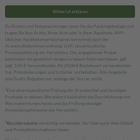
Widerruf erklären
Zu Risiken und Nebenwirkungen lesen Sie die Packungsbeilage und
fragen Sie Ihre Ärztin, Ihren Arzt oder in Ihrer Apotheke. AVP:
Üblicher Apothekenverkaufspreis berechnet nach der
Arzneimittelpreisverordnung. UVP: Unverbindliche
Preisempfehlung des Herstellers. Die angegebenen Preise
beinhalten die gesetzlich vorgeschriebene Mehrwertsteuer, ggf.
zzgl. 3,95 € Versandkosten. Ab 29,00 € Bestell­wert versand­kosten­
frei. Preisänderungen und Irrtümer vorbehalten. Alle Angebote
und Gratis-Beigaben nur solange der Vorrat reicht.
1
Eine pharmazeutische Prüfung der Arzneimittel und sonstigen
Produkte in deinem Warenkorb beinhaltet die Durchführung von
Wechselwirkungschecks und die Prüfung etwaiger
Anwendungshinweise des Herstellers.
2
Biozidprodukte
vorsichtig verwenden. Vor Gebrauch stets Etikett
und Produktinformationen lesen.
3