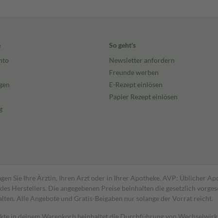
e
So geht's
nto
Newsletter anfordern
Freunde werben
gen
E-Rezept einlösen
Papier Rezept einlösen
g
gen Sie Ihre Ärztin, Ihren Arzt oder in Ihrer Apotheke. AVP: Üblicher A
s Herstellers. Die angegebenen Preise beinhalten die gesetzlich vorgesc
alten. Alle Angebote und Gratis-Beigaben nur solange der Vorrat reicht.
dukte in deinem Warenkorb beinhaltet die Durchführung von Wechselwir