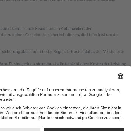
itpunkt kann je nach Region und in Abhängigkeit der
 zu deiner Arzneimittelsicherheit dienen, die Lieferfrist um die
ersicherung übernimmt in der Regel die Kosten dafür, der Versicherte
Euro.
Es sind jedoch nie mehr als die tatsächlichen Kosten der Leistung
e Zuzahlungen
an bei:
herzustellen, dass es sich um echte Bewertungen handelt. Mehr