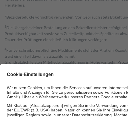
Herstellers.
2
Biozidprodukte
vorsichtig verwenden. Vor Gebrauch stets Etikett u
3
Die Übergabe deiner Bestellung an den Paketdienstleister erfolgt bei
Produktverfügbarkeit sowie vom Zustellzeitpunkt des Spediteurs abwe
Dauer der Prüfungen einschließlich Klärungen verlängern.
4
Für verschreibungspflichtige Medikamente stellt der Arzt ein Rezept 
trägt einen Teil davon als Zuzahlung mit.
Grundsätzlich leisten Mitglieder Zuzahlungen in Höhe von zehn Proz
zu entrichten.
Diese Regeln gelten grundsätzlich auch für Online-Apotheken.
Bei Heilmitteln und häuslicher Krankenpflege beträgt die Zuzahlung 
Um das Engagement der Versicherten für ihre eigene Gesundheit zu stä
• Kindern und Jugendlichen bis zum vollendeten 18. Lebensjahr mit
• Untersuchungen zur Vorsorge und Früherkennung, die von der GKV
• empfohlenen Schutzimpfungen
• Harn- und Blutteststreifen
Wir nutzen Trusted Shops als unabhängigen Dienstleister für die Ein
Informationen findest du hier: https://help.etrusted.com/hc/de/arti