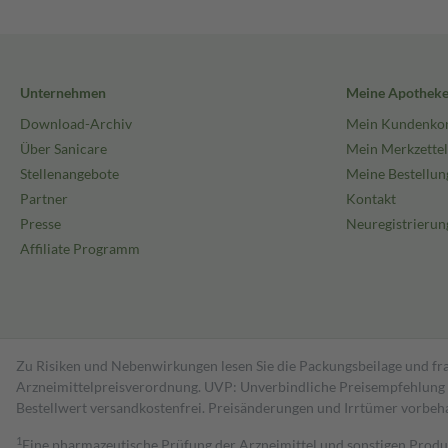
Unternehmen
Meine Apothek
Download-Archiv
Mein Kundenko
Über Sanicare
Mein Merkzettel
Stellenangebote
Meine Bestellun
Partner
Kontakt
Presse
Neuregistrierun
Affiliate Programm
Zu Risiken und Nebenwirkungen lesen Sie die Packungsbeilage und fra
Arzneimittelpreisverordnung. UVP: Unverbindliche Preisempfehlung de
Bestell­wert versand­kosten­frei. Preisänderungen und Irrtümer vorbeh
1
Eine pharmazeutische Prüfung der Arzneimittel und sonstigen Pro