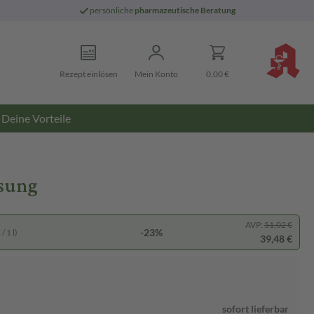
persönliche
pharmazeutische Beratung
Rezept einlösen
Mein Konto
0,00 €
Deine Vorteile
ösung
AVP:
51,02 €
-23%
/ 1 l)
39,48 €
sofort lieferbar