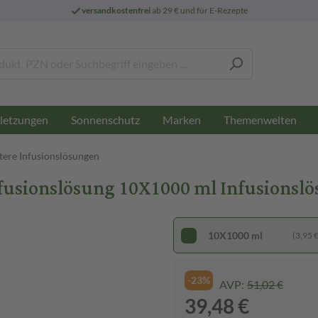
versandkostenfrei
ab 29 € und für E-Rezepte
letzungen
Sonnenschutz
Marken
Themenwelten
tere Infusionslösungen
Infusionslösung 10X1000 ml Infusionsl
10X1000 ml
(3,95 € 
-23%
AVP:
51,02 €
39,48 €