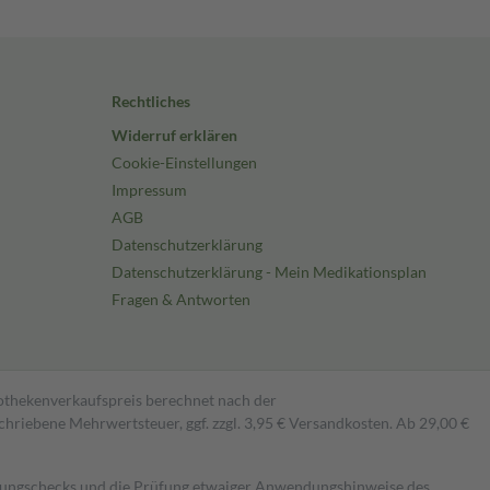
Rechtliches
Widerruf erklären
Cookie-Einstellungen
Impressum
AGB
Datenschutzerklärung
Datenschutzerklärung - Mein Medikationsplan
Fragen & Antworten
pothekenverkaufspreis berechnet nach der
hriebene Mehrwertsteuer, ggf. zzgl. 3,95 € Versandkosten. Ab 29,00 €
kungschecks und die Prüfung etwaiger Anwendungshinweise des