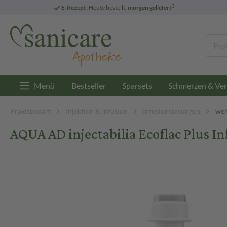
3
E-Rezept:
Heute bestellt,
morgen geliefert
Menü
Bestseller
Sparsets
Schmerzen & Ver
Praxisbedarf
Injektion & Infusion
Infusionslösungen
wei
AQUA AD injectabilia Ecoflac Plus 