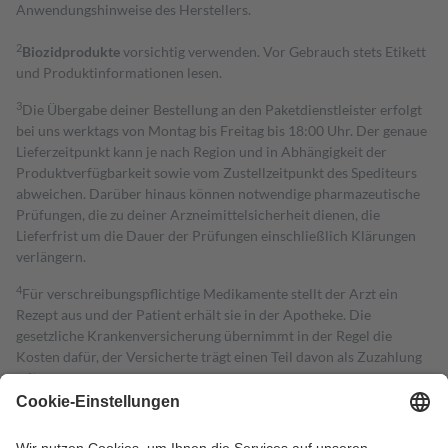
Anwendungshinweise des Herstellers.
2
Biozidprodukte
vorsichtig verwenden. Vor Gebrauch stets Etikett
und Produktinformationen lesen.
3
Die Übergabe deiner Bestellung an den Paketdienstleister erfolgt
bei uns werktags von Montag bis Freitag bis 18:00 Uhr. Der genaue
Lieferzeitpunkt kann je nach Region und in Abhängigkeit der
Produktverfügbarkeit sowie vom Zustellzeitpunkt des Spediteurs
abweichen. Darüber hinaus können notwendige pharmazeutische
Prüfungen, die zu deiner Arzneimittelsicherheit dienen, die
Lieferfrist um die Dauer der Prüfungen einschließlich Klärungen
verlängern.
4
Für verschreibungspflichtige Medikamente stellt der Arzt ein
Rezept aus und der Patient erhält sie in der Apotheke. Die
gesetzliche Krankenversicherung übernimmt in der Regel die
Kosten dafür, der Versicherte trägt einen Teil davon als Zuzahlung
mit.
Grundsätzlich leisten Mitglieder Zuzahlungen in Höhe von zehn
Prozent des Abgabepreises,
mindestens
jedoch
fünf Euro
und
höchstens zehn Euro.
Es sind jedoch nie mehr als die tatsächlichen