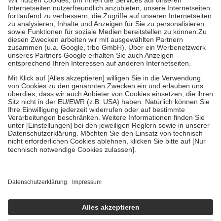
Kosten der Leistung zu entrichten.
Diese Regeln gelten grundsätzlich auch für Online-Apotheken.
Bei Heilmitteln und häuslicher Krankenpflege beträgt die
Zuzahlung zehn Prozent der Kosten sowie zehn Euro je
Verordnung.
Um das Engagement der Versicherten für ihre eigene Gesundheit zu
stärken und die besondere Stellung der Familie zu unterstützen,
fallen
keine Zuzahlungen
an bei:
• Kindern und Jugendlichen bis zum vollendeten 18. Lebensjahr
mit Ausnahme der Fahrkosten
• Untersuchungen zur Vorsorge und Früherkennung, die von der
GKV getragen werden
• empfohlenen Schutzimpfungen
• Harn- und Blutteststreifen
Wir nutzen Trusted Shops als unabhängigen Dienstleister für die
Einholung von Bewertungen. Trusted Shops hat Maßnahmen
getroffen, um sicherzustellen, dass es sich um echte Bewertungen
handelt. Mehr Informationen findest du hier:
https://help.etrusted.com/hc/de/articles/4419944605341
Einige Bilder und Inhalte wurden unter Zuhilfenahme künstlicher