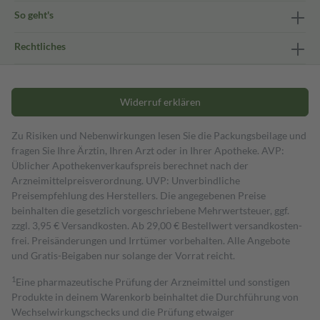
So geht's
Rechtliches
Widerruf erklären
Zu Risiken und Nebenwirkungen lesen Sie die Packungsbeilage und
fragen Sie Ihre Ärztin, Ihren Arzt oder in Ihrer Apotheke. AVP:
Üblicher Apothekenverkaufspreis berechnet nach der
Arzneimittelpreisverordnung. UVP: Unverbindliche
Preisempfehlung des Herstellers. Die angegebenen Preise
beinhalten die gesetzlich vorgeschriebene Mehrwertsteuer, ggf.
zzgl. 3,95 € Versandkosten. Ab 29,00 € Bestell­wert versand­kosten­
frei. Preisänderungen und Irrtümer vorbehalten. Alle Angebote
und Gratis-Beigaben nur solange der Vorrat reicht.
1
Eine pharmazeutische Prüfung der Arzneimittel und sonstigen
Produkte in deinem Warenkorb beinhaltet die Durchführung von
Wechselwirkungschecks und die Prüfung etwaiger