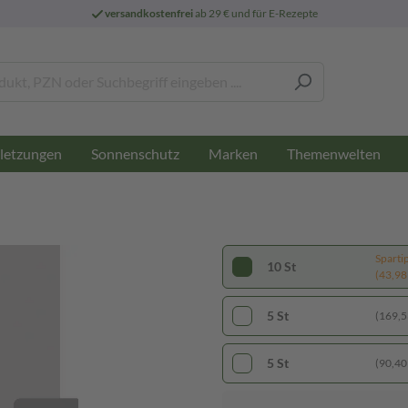
versandkostenfrei
ab 29 € und für E-Rezepte
letzungen
Sonnenschutz
Marken
Themenwelten
Sparti
10 St
(43,98 
5 St
(169,53
5 St
(90,40 