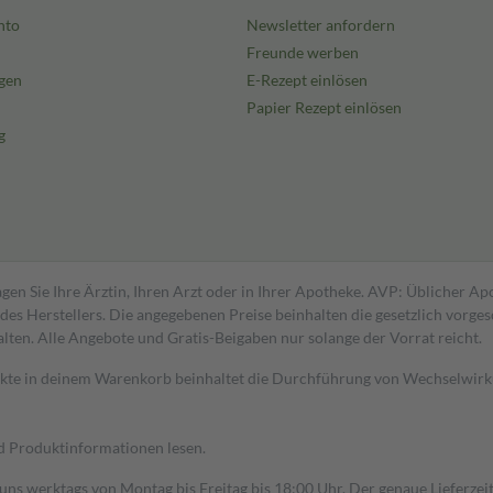
nto
Newsletter anfordern
Freunde werben
gen
E-Rezept einlösen
Papier Rezept einlösen
g
gen Sie Ihre Ärztin, Ihren Arzt oder in Ihrer Apotheke. AVP: Üblicher A
s Herstellers. Die angegebenen Preise beinhalten die gesetzlich vorgesc
alten. Alle Angebote und Gratis-Beigaben nur solange der Vorrat reicht.
dukte in deinem Warenkorb beinhaltet die Durchführung von Wechselwir
nd Produktinformationen lesen.
 uns werktags von Montag bis Freitag bis 18:00 Uhr. Der genaue Lieferze