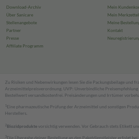
Download-Archiv
Mein Kundenko
Über Sanicare
Mein Merkzettel
Stellenangebote
Meine Bestellun
Partner
Kontakt
Presse
Neuregistrierun
Affiliate Programm
Zu Risiken und Nebenwirkungen lesen Sie die Packungsbeilage und fra
Arzneimittelpreisverordnung. UVP: Unverbindliche Preisempfehlung de
Bestell­wert versand­kosten­frei. Preisänderungen und Irrtümer vorbeh
1
Eine pharmazeutische Prüfung der Arzneimittel und sonstigen Pro
Herstellers.
2
Biozidprodukte
vorsichtig verwenden. Vor Gebrauch stets Etikett u
3
Die Übergabe deiner Bestellung an den Paketdienstleister erfolgt bei