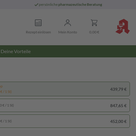
persönliche
pharmazeutische Beratung
Rezept einlösen
Mein Konto
0,00 €
Deine Vorteile
pp
439,79 €
€ / 1 St)
847,65 €
 € / 1 St)
452,00 €
€ / 1 St)