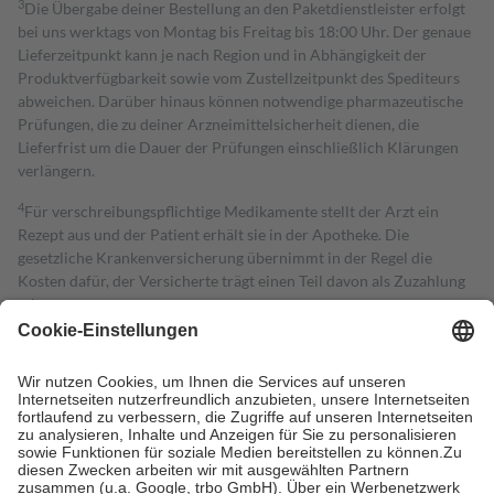
3
Die Übergabe deiner Bestellung an den Paketdienstleister erfolgt
bei uns werktags von Montag bis Freitag bis 18:00 Uhr. Der genaue
Lieferzeitpunkt kann je nach Region und in Abhängigkeit der
Produktverfügbarkeit sowie vom Zustellzeitpunkt des Spediteurs
abweichen. Darüber hinaus können notwendige pharmazeutische
Prüfungen, die zu deiner Arzneimittelsicherheit dienen, die
Lieferfrist um die Dauer der Prüfungen einschließlich Klärungen
verlängern.
4
Für verschreibungspflichtige Medikamente stellt der Arzt ein
Rezept aus und der Patient erhält sie in der Apotheke. Die
gesetzliche Krankenversicherung übernimmt in der Regel die
Kosten dafür, der Versicherte trägt einen Teil davon als Zuzahlung
mit.
Grundsätzlich leisten Mitglieder Zuzahlungen in Höhe von zehn
Prozent des Abgabepreises,
mindestens
jedoch
fünf Euro
und
höchstens zehn Euro.
Es sind jedoch nie mehr als die tatsächlichen
Kosten der Leistung zu entrichten.
Diese Regeln gelten grundsätzlich auch für Online-Apotheken.
Bei Heilmitteln und häuslicher Krankenpflege beträgt die
Zuzahlung zehn Prozent der Kosten sowie zehn Euro je
Verordnung.