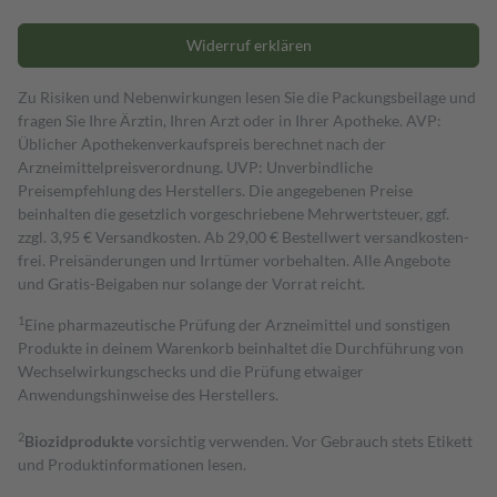
Widerruf erklären
Zu Risiken und Nebenwirkungen lesen Sie die Packungsbeilage und
fragen Sie Ihre Ärztin, Ihren Arzt oder in Ihrer Apotheke. AVP:
Üblicher Apothekenverkaufspreis berechnet nach der
Arzneimittelpreisverordnung. UVP: Unverbindliche
Preisempfehlung des Herstellers. Die angegebenen Preise
beinhalten die gesetzlich vorgeschriebene Mehrwertsteuer, ggf.
zzgl. 3,95 € Versandkosten. Ab 29,00 € Bestell­wert versand­kosten­
frei. Preisänderungen und Irrtümer vorbehalten. Alle Angebote
und Gratis-Beigaben nur solange der Vorrat reicht.
1
Eine pharmazeutische Prüfung der Arzneimittel und sonstigen
Produkte in deinem Warenkorb beinhaltet die Durchführung von
Wechselwirkungschecks und die Prüfung etwaiger
Anwendungshinweise des Herstellers.
2
Biozidprodukte
vorsichtig verwenden. Vor Gebrauch stets Etikett
und Produktinformationen lesen.