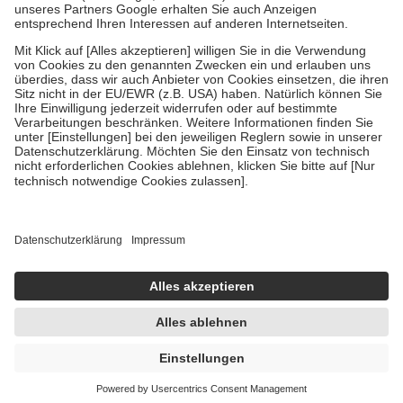
Um das Engagement der Versicherten für ihre eigene Gesundheit zu
stärken und die besondere Stellung der Familie zu unterstützen,
fallen
keine Zuzahlungen
an bei:
• Kindern und Jugendlichen bis zum vollendeten 18. Lebensjahr
mit Ausnahme der Fahrkosten
• Untersuchungen zur Vorsorge und Früherkennung, die von der
GKV getragen werden
• empfohlenen Schutzimpfungen
• Harn- und Blutteststreifen
Wir nutzen Trusted Shops als unabhängigen Dienstleister für die
Einholung von Bewertungen. Trusted Shops hat Maßnahmen
getroffen, um sicherzustellen, dass es sich um echte Bewertungen
handelt. Mehr Informationen findest du hier:
https://help.etrusted.com/hc/de/articles/4419944605341
Einige Bilder und Inhalte wurden unter Zuhilfenahme künstlicher
Intelligenz erstellt.
AVP:
22,30 €
16,95 €