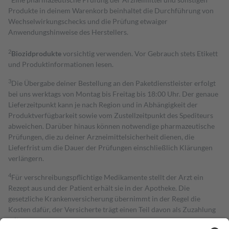
Produkte in deinem Warenkorb beinhaltet die Durchführung von
Wechselwirkungschecks und die Prüfung etwaiger
Anwendungshinweise des Herstellers.
2
Biozidprodukte
vorsichtig verwenden. Vor Gebrauch stets Etikett
und Produktinformationen lesen.
3
Die Übergabe deiner Bestellung an den Paketdienstleister erfolgt
bei uns werktags von Montag bis Freitag bis 18:00 Uhr. Der genaue
Lieferzeitpunkt kann je nach Region und in Abhängigkeit der
Produktverfügbarkeit sowie vom Zustellzeitpunkt des Spediteurs
abweichen. Darüber hinaus können notwendige pharmazeutische
Prüfungen, die zu deiner Arzneimittelsicherheit dienen, die
Lieferfrist um die Dauer der Prüfungen einschließlich Klärungen
verlängern.
4
Für verschreibungspflichtige Medikamente stellt der Arzt ein
Rezept aus und der Patient erhält sie in der Apotheke. Die
gesetzliche Krankenversicherung übernimmt in der Regel die
Kosten dafür, der Versicherte trägt einen Teil davon als Zuzahlung
mit.