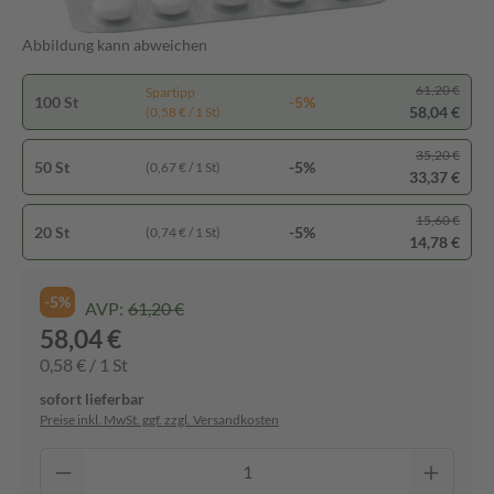
Abbildung kann abweichen
61,20 €
Spartipp
100 St
-5%
58,04 €
(0,58 € / 1 St)
35,20 €
50 St
-5%
(0,67 € / 1 St)
33,37 €
15,60 €
20 St
-5%
(0,74 € / 1 St)
14,78 €
-5%
AVP:
61,20 €
58,04 €
0,58 € / 1 St
sofort lieferbar
Preise inkl. MwSt. ggf. zzgl. Versandkosten