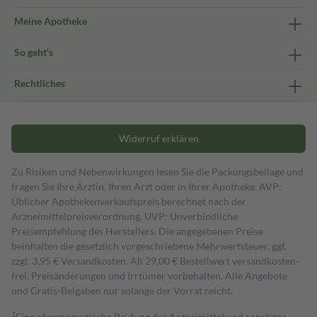
Meine Apotheke
So geht's
Rechtliches
Widerruf erklären
Zu Risiken und Nebenwirkungen lesen Sie die Packungsbeilage und
fragen Sie Ihre Ärztin, Ihren Arzt oder in Ihrer Apotheke. AVP:
Üblicher Apothekenverkaufspreis berechnet nach der
Arzneimittelpreisverordnung. UVP: Unverbindliche
Preisempfehlung des Herstellers. Die angegebenen Preise
beinhalten die gesetzlich vorgeschriebene Mehrwertsteuer, ggf.
zzgl. 3,95 € Versandkosten. Ab 29,00 € Bestell­wert versand­kosten­
frei. Preisänderungen und Irrtümer vorbehalten. Alle Angebote
und Gratis-Beigaben nur solange der Vorrat reicht.
1
Eine pharmazeutische Prüfung der Arzneimittel und sonstigen