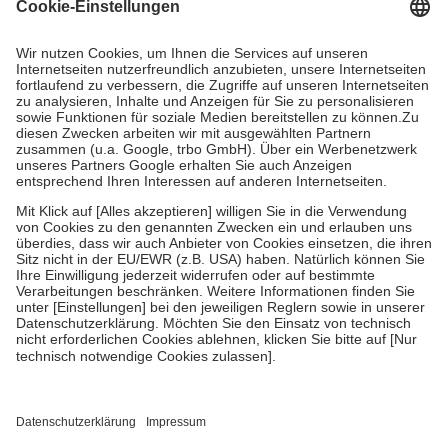
Grundsätzlich leisten Mitglieder Zuzahlungen in Höhe von zehn
Prozent des Abgabepreises,
mindestens
jedoch
fünf Euro
und
höchstens zehn Euro.
Es sind jedoch nie mehr als die tatsächlichen
Kosten der Leistung zu entrichten.
Diese Regeln gelten grundsätzlich auch für Online-Apotheken.
Bei Heilmitteln und häuslicher Krankenpflege beträgt die
Zuzahlung zehn Prozent der Kosten sowie zehn Euro je
Verordnung.
Um das Engagement der Versicherten für ihre eigene Gesundheit zu
stärken und die besondere Stellung der Familie zu unterstützen,
fallen
keine Zuzahlungen
an bei:
• Kindern und Jugendlichen bis zum vollendeten 18. Lebensjahr
mit Ausnahme der Fahrkosten
• Untersuchungen zur Vorsorge und Früherkennung, die von der
GKV getragen werden
• empfohlenen Schutzimpfungen
• Harn- und Blutteststreifen
Wir nutzen Trusted Shops als unabhängigen Dienstleister für die
Einholung von Bewertungen. Trusted Shops hat Maßnahmen
getroffen, um sicherzustellen, dass es sich um echte Bewertungen
handelt. Mehr Informationen findest du hier: