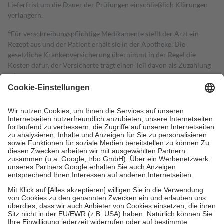
Lieferfrist um die Dauer der Prüfungen einschließlich Klärungen
verlängern.
4
Für verschreibungspflichtige Medikamente stellt der Arzt ein
Rezept aus und der Patient erhält sie in der Apotheke. Die
gesetzliche Krankenversicherung übernimmt in der Regel die
Kosten dafür, der Versicherte trägt einen Teil davon als Zuzahlung
mit.
Grundsätzlich leisten Mitglieder Zuzahlungen in Höhe von zehn
Prozent des Abgabepreises,
mindestens
jedoch
fünf Euro
und
höchstens zehn Euro.
Es sind jedoch nie mehr als die tatsächlichen
Kosten der Leistung zu entrichten.
Diese Regeln gelten grundsätzlich auch für Online-Apotheken.
Bei Heilmitteln und häuslicher Krankenpflege beträgt die
Zuzahlung zehn Prozent der Kosten sowie zehn Euro je
Verordnung.
Um das Engagement der Versicherten für ihre eigene Gesundheit zu
stärken und die besondere Stellung der Familie zu unterstützen,
fallen
keine Zuzahlungen
an bei:
• Kindern und Jugendlichen bis zum vollendeten 18. Lebensjahr
mit Ausnahme der Fahrkosten
• Untersuchungen zur Vorsorge und Früherkennung, die von der