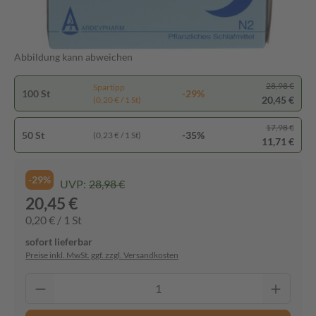
Abbildung kann abweichen
28,98 €
Spartipp
100 St
-29%
20,45 €
(0,20 € / 1 St)
17,98 €
50 St
-35%
(0,23 € / 1 St)
11,71 €
-29%
UVP:
28,98 €
20,45 €
0,20 € / 1 St
sofort lieferbar
Preise inkl. MwSt. ggf. zzgl. Versandkosten