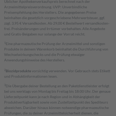
Üblicher Apothekenverkaufspreis berechnet nach der
Arzneimittelpreisverordnung. UVP: Unverbindliche
Preisempfehlung des Herstellers. Die angegebenen Preise
beinhalten die gesetzlich vorgeschriebene Mehrwertsteuer, ggf.
zzgl. 3,95 € Versandkosten. Ab 29,00 € Bestell­wert versand­kosten­
frei. Preisänderungen und Irrtümer vorbehalten. Alle Angebote
und Gratis-Beigaben nur solange der Vorrat reicht.
1
Eine pharmazeutische Prüfung der Arzneimittel und sonstigen
Produkte in deinem Warenkorb beinhaltet die Durchführung von
Wechselwirkungschecks und die Prüfung etwaiger
Anwendungshinweise des Herstellers.
2
Biozidprodukte
vorsichtig verwenden. Vor Gebrauch stets Etikett
und Produktinformationen lesen.
3
Die Übergabe deiner Bestellung an den Paketdienstleister erfolgt
bei uns werktags von Montag bis Freitag bis 18:00 Uhr. Der genaue
Lieferzeitpunkt kann je nach Region und in Abhängigkeit der
Produktverfügbarkeit sowie vom Zustellzeitpunkt des Spediteurs
abweichen. Darüber hinaus können notwendige pharmazeutische
Prüfungen, die zu deiner Arzneimittelsicherheit dienen, die