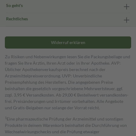
So geht's
Rechtliches
Widerruf erklären
Zu Risiken und Nebenwirkungen lesen Sie die Packungsbeilage und
fragen Sie Ihre Ärztin, Ihren Arzt oder in Ihrer Apotheke. AVP:
Üblicher Apothekenverkaufspreis berechnet nach der
Arzneimittelpreisverordnung. UVP: Unverbindliche
Preisempfehlung des Herstellers. Die angegebenen Preise
beinhalten die gesetzlich vorgeschriebene Mehrwertsteuer, ggf.
zzgl. 3,95 € Versandkosten. Ab 29,00 € Bestell­wert versand­kosten­
frei. Preisänderungen und Irrtümer vorbehalten. Alle Angebote
und Gratis-Beigaben nur solange der Vorrat reicht.
1
Eine pharmazeutische Prüfung der Arzneimittel und sonstigen
Produkte in deinem Warenkorb beinhaltet die Durchführung von
Wechselwirkungschecks und die Prüfung etwaiger