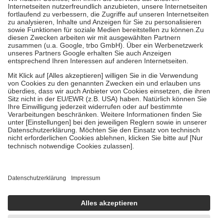
Kosten der Leistung zu entrichten.
Diese Regeln gelten grundsätzlich auch für Online-Apotheken.
Bei Heilmitteln und häuslicher Krankenpflege beträgt die
Zuzahlung zehn Prozent der Kosten sowie zehn Euro je
Verordnung.
Um das Engagement der Versicherten für ihre eigene Gesundheit zu
stärken und die besondere Stellung der Familie zu unterstützen,
fallen
keine Zuzahlungen
an bei:
• Kindern und Jugendlichen bis zum vollendeten 18. Lebensjahr
mit Ausnahme der Fahrkosten
• Untersuchungen zur Vorsorge und Früherkennung, die von der
GKV getragen werden
• empfohlenen Schutzimpfungen
• Harn- und Blutteststreifen
Wir nutzen Trusted Shops als unabhängigen Dienstleister für die
Einholung von Bewertungen. Trusted Shops hat Maßnahmen
getroffen, um sicherzustellen, dass es sich um echte Bewertungen
handelt. Mehr Informationen findest du hier:
https://help.etrusted.com/hc/de/articles/4419944605341
Einige Bilder und Inhalte wurden unter Zuhilfenahme künstlicher