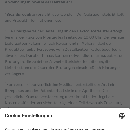
Anwendungshinweise des Herstellers.
2
Biozidprodukte
vorsichtig verwenden. Vor Gebrauch stets Etikett
und Produktinformationen lesen.
3
Die Übergabe deiner Bestellung an den Paketdienstleister erfolgt
bei uns werktags von Montag bis Freitag bis 18:00 Uhr. Der genaue
Lieferzeitpunkt kann je nach Region und in Abhängigkeit der
Produktverfügbarkeit sowie vom Zustellzeitpunkt des Spediteurs
abweichen. Darüber hinaus können notwendige pharmazeutische
Prüfungen, die zu deiner Arzneimittelsicherheit dienen, die
Lieferfrist um die Dauer der Prüfungen einschließlich Klärungen
verlängern.
4
Für verschreibungspflichtige Medikamente stellt der Arzt ein
Rezept aus und der Patient erhält sie in der Apotheke. Die
gesetzliche Krankenversicherung übernimmt in der Regel die
Kosten dafür, der Versicherte trägt einen Teil davon als Zuzahlung
mit.
Grundsätzlich leisten Mitglieder Zuzahlungen in Höhe von zehn
Prozent des Abgabepreises,
mindestens
jedoch
fünf Euro
und
höchstens zehn Euro.
Es sind jedoch nie mehr als die tatsächlichen