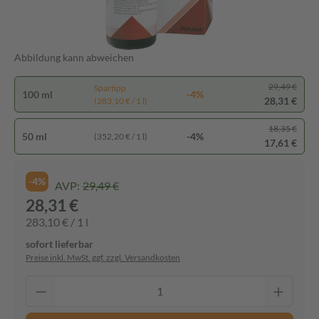
Abbildung kann abweichen
29,49 €
Spartipp
100 ml
-4%
28,31 €
(283,10 € / 1 l)
18,35 €
50 ml
-4%
(352,20 € / 1 l)
17,61 €
-4%
AVP:
29,49 €
28,31 €
283,10 € / 1 l
sofort lieferbar
Preise inkl. MwSt. ggf. zzgl. Versandkosten