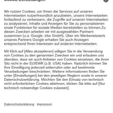
Prozent des Abgabepreises,
mindestens
jedoch
fünf Euro
und
höchstens zehn Euro.
Es sind jedoch nie mehr als die tatsächlichen
Kosten der Leistung zu entrichten.
Diese Regeln gelten grundsätzlich auch für Online-Apotheken.
Bei Heilmitteln und häuslicher Krankenpflege beträgt die
Zuzahlung zehn Prozent der Kosten sowie zehn Euro je
Verordnung.
Um das Engagement der Versicherten für ihre eigene Gesundheit zu
stärken und die besondere Stellung der Familie zu unterstützen,
fallen
keine Zuzahlungen
an bei:
• Kindern und Jugendlichen bis zum vollendeten 18. Lebensjahr
mit Ausnahme der Fahrkosten
• Untersuchungen zur Vorsorge und Früherkennung, die von der
GKV getragen werden
• empfohlenen Schutzimpfungen
• Harn- und Blutteststreifen
Wir nutzen Trusted Shops als unabhängigen Dienstleister für die
Einholung von Bewertungen. Trusted Shops hat Maßnahmen
getroffen, um sicherzustellen, dass es sich um echte Bewertungen
handelt. Mehr Informationen findest du hier: