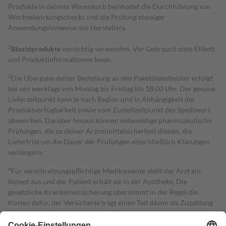
Produkte in deinem Warenkorb beinhaltet die Durchführung von
Wechselwirkungschecks und die Prüfung etwaiger
Anwendungshinweise des Herstellers.
2
Biozidprodukte
vorsichtig verwenden. Vor Gebrauch stets Etikett
und Produktinformationen lesen.
3
Die Übergabe deiner Bestellung an den Paketdienstleister erfolgt
bei uns werktags von Montag bis Freitag bis 18:00 Uhr. Der genaue
Lieferzeitpunkt kann je nach Region und in Abhängigkeit der
Produktverfügbarkeit sowie vom Zustellzeitpunkt des Spediteurs
abweichen. Darüber hinaus können notwendige pharmazeutische
Prüfungen, die zu deiner Arzneimittelsicherheit dienen, die
Lieferfrist um die Dauer der Prüfungen einschließlich Klärungen
verlängern.
4
Für verschreibungspflichtige Medikamente stellt der Arzt ein
Rezept aus und der Patient erhält sie in der Apotheke. Die
gesetzliche Krankenversicherung übernimmt in der Regel die
Kosten dafür, der Versicherte trägt einen Teil davon als Zuzahlung
mit.
Grundsätzlich leisten Mitglieder Zuzahlungen in Höhe von zehn