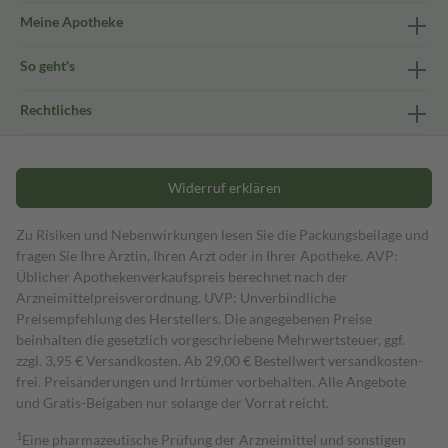
Meine Apotheke
So geht's
Rechtliches
Widerruf erklären
Zu Risiken und Nebenwirkungen lesen Sie die Packungsbeilage und
fragen Sie Ihre Ärztin, Ihren Arzt oder in Ihrer Apotheke. AVP:
Üblicher Apothekenverkaufspreis berechnet nach der
Arzneimittelpreisverordnung. UVP: Unverbindliche
Preisempfehlung des Herstellers. Die angegebenen Preise
beinhalten die gesetzlich vorgeschriebene Mehrwertsteuer, ggf.
zzgl. 3,95 € Versandkosten. Ab 29,00 € Bestell­wert versand­kosten­
frei. Preisänderungen und Irrtümer vorbehalten. Alle Angebote
und Gratis-Beigaben nur solange der Vorrat reicht.
1
Eine pharmazeutische Prüfung der Arzneimittel und sonstigen