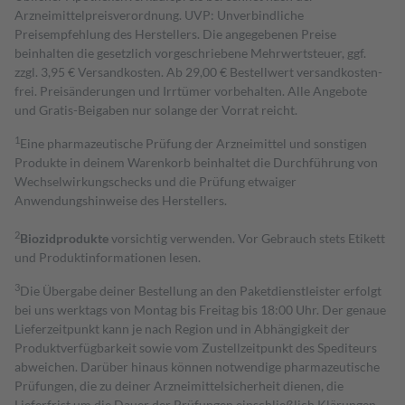
Arzneimittelpreisverordnung. UVP: Unverbindliche
Preisempfehlung des Herstellers. Die angegebenen Preise
beinhalten die gesetzlich vorgeschriebene Mehrwertsteuer, ggf.
zzgl. 3,95 € Versandkosten. Ab 29,00 € Bestell­wert versand­kosten­
frei. Preisänderungen und Irrtümer vorbehalten. Alle Angebote
und Gratis-Beigaben nur solange der Vorrat reicht.
1
Eine pharmazeutische Prüfung der Arzneimittel und sonstigen
Produkte in deinem Warenkorb beinhaltet die Durchführung von
Wechselwirkungschecks und die Prüfung etwaiger
Anwendungshinweise des Herstellers.
2
Biozidprodukte
vorsichtig verwenden. Vor Gebrauch stets Etikett
und Produktinformationen lesen.
3
Die Übergabe deiner Bestellung an den Paketdienstleister erfolgt
bei uns werktags von Montag bis Freitag bis 18:00 Uhr. Der genaue
Lieferzeitpunkt kann je nach Region und in Abhängigkeit der
Produktverfügbarkeit sowie vom Zustellzeitpunkt des Spediteurs
abweichen. Darüber hinaus können notwendige pharmazeutische
Prüfungen, die zu deiner Arzneimittelsicherheit dienen, die
Lieferfrist um die Dauer der Prüfungen einschließlich Klärungen