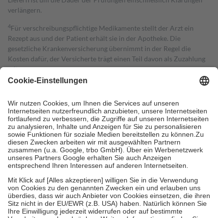
verlängern.
4
Für verschreibungspflichtige Medikamente stellt der Arzt ein
Rezept aus und der Patient erhält sie in der Apotheke. Die
gesetzliche Krankenversicherung übernimmt in der Regel die
Kosten dafür, der Versicherte trägt einen Teil davon als Zuzahlung
mit.
Grundsätzlich leisten Mitglieder Zuzahlungen in Höhe von zehn
Prozent des Abgabepreises,
mindestens
jedoch
fünf Euro
und
höchstens zehn Euro.
Es sind jedoch nie mehr als die tatsächlichen
Kosten der Leistung zu entrichten.
Diese Regeln gelten grundsätzlich auch für Online-Apotheken.
Bei Heilmitteln und häuslicher Krankenpflege beträgt die
Zuzahlung zehn Prozent der Kosten sowie zehn Euro je
Verordnung.
Um das Engagement der Versicherten für ihre eigene Gesundheit zu
stärken und die besondere Stellung der Familie zu unterstützen,
fallen
keine Zuzahlungen
an bei:
• Kindern und Jugendlichen bis zum vollendeten 18. Lebensjahr
mit Ausnahme der Fahrkosten
• Untersuchungen zur Vorsorge und Früherkennung, die von der