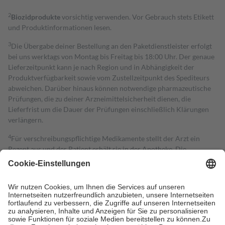
2
Biozidprodukte
vorsichtig verwenden. Vor Gebrauch stets Etikett
und Produktinformationen lesen.
3
Die Übergabe deiner Bestellung an den Paketdienstleister erfolgt
bei uns werktags von Montag bis Freitag bis 18:00 Uhr. Der genaue
Lieferzeitpunkt kann je nach Region und in Abhängigkeit der
Produktverfügbarkeit sowie vom Zustellzeitpunkt des Spediteurs
abweichen. Darüber hinaus können notwendige pharmazeutische
Prüfungen, die zu deiner Arzneimittelsicherheit dienen, die
Lieferfrist um die Dauer der Prüfungen einschließlich Klärungen
verlängern.
4
Für verschreibungspflichtige Medikamente stellt der Arzt ein
Rezept aus und der Patient erhält sie in der Apotheke. Die
gesetzliche Krankenversicherung übernimmt in der Regel die
Kosten dafür, der Versicherte trägt einen Teil davon als Zuzahlung
mit.
Grundsätzlich leisten Mitglieder Zuzahlungen in Höhe von zehn
Prozent des Abgabepreises,
mindestens
jedoch
fünf Euro
und
höchstens zehn Euro.
Es sind jedoch nie mehr als die tatsächlichen
Kosten der Leistung zu entrichten.