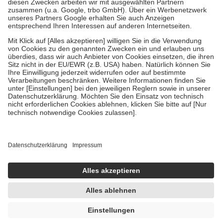
Diese Regeln gelten grundsätzlich auch für Online-Apotheken.
Bei Heilmitteln und häuslicher Krankenpflege beträgt die
Zuzahlung zehn Prozent der Kosten sowie zehn Euro je
Verordnung.
Um das Engagement der Versicherten für ihre eigene Gesundheit zu
stärken und die besondere Stellung der Familie zu unterstützen,
fallen
keine Zuzahlungen
an bei:
• Kindern und Jugendlichen bis zum vollendeten 18. Lebensjahr
mit Ausnahme der Fahrkosten
• Untersuchungen zur Vorsorge und Früherkennung, die von der
GKV getragen werden
• empfohlenen Schutzimpfungen
• Harn- und Blutteststreifen
Wir nutzen Trusted Shops als unabhängigen Dienstleister für die
Einholung von Bewertungen. Trusted Shops hat Maßnahmen
getroffen, um sicherzustellen, dass es sich um echte Bewertungen
handelt. Mehr Informationen findest du hier:
https://help.etrusted.com/hc/de/articles/4419944605341
AVP:
10,63 €