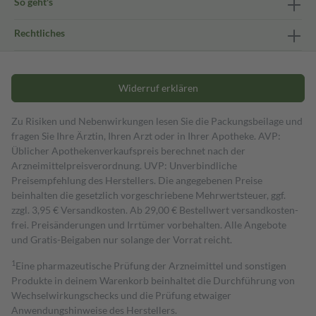
So geht's
Rechtliches
Widerruf erklären
Zu Risiken und Nebenwirkungen lesen Sie die Packungsbeilage und
fragen Sie Ihre Ärztin, Ihren Arzt oder in Ihrer Apotheke. AVP:
Üblicher Apothekenverkaufspreis berechnet nach der
Arzneimittelpreisverordnung. UVP: Unverbindliche
Preisempfehlung des Herstellers. Die angegebenen Preise
beinhalten die gesetzlich vorgeschriebene Mehrwertsteuer, ggf.
zzgl. 3,95 € Versandkosten. Ab 29,00 € Bestell­wert versand­kosten­
frei. Preisänderungen und Irrtümer vorbehalten. Alle Angebote
und Gratis-Beigaben nur solange der Vorrat reicht.
1
Eine pharmazeutische Prüfung der Arzneimittel und sonstigen
Produkte in deinem Warenkorb beinhaltet die Durchführung von
Wechselwirkungschecks und die Prüfung etwaiger
Anwendungshinweise des Herstellers.