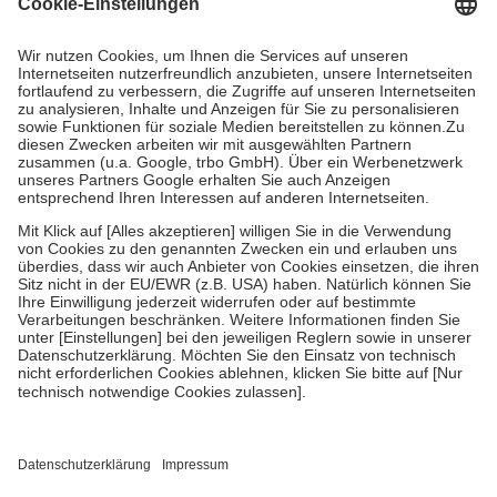
Grundsätzlich leisten Mitglieder Zuzahlungen in Höhe von zehn
Prozent des Abgabepreises,
mindestens
jedoch
fünf Euro
und
höchstens zehn Euro.
Es sind jedoch nie mehr als die tatsächlichen
Kosten der Leistung zu entrichten.
Diese Regeln gelten grundsätzlich auch für Online-Apotheken.
Bei Heilmitteln und häuslicher Krankenpflege beträgt die
Zuzahlung zehn Prozent der Kosten sowie zehn Euro je
Verordnung.
Um das Engagement der Versicherten für ihre eigene Gesundheit zu
stärken und die besondere Stellung der Familie zu unterstützen,
fallen
keine Zuzahlungen
an bei:
• Kindern und Jugendlichen bis zum vollendeten 18. Lebensjahr
mit Ausnahme der Fahrkosten
• Untersuchungen zur Vorsorge und Früherkennung, die von der
GKV getragen werden
• empfohlenen Schutzimpfungen
• Harn- und Blutteststreifen
Wir nutzen Trusted Shops als unabhängigen Dienstleister für die
Einholung von Bewertungen. Trusted Shops hat Maßnahmen
getroffen, um sicherzustellen, dass es sich um echte Bewertungen
handelt. Mehr Informationen findest du hier: