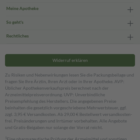
Meine Apotheke
So geht's
Rechtliches
Widerruf erklären
Zu Risiken und Nebenwirkungen lesen Sie die Packungsbeilage und
fragen Sie Ihre Ärztin, Ihren Arzt oder in Ihrer Apotheke. AVP:
Üblicher Apothekenverkaufspreis berechnet nach der
Arzneimittelpreisverordnung. UVP: Unverbindliche
Preisempfehlung des Herstellers. Die angegebenen Preise
beinhalten die gesetzlich vorgeschriebene Mehrwertsteuer, ggf.
zzgl. 3,95 € Versandkosten. Ab 29,00 € Bestell­wert versand­kosten­
frei. Preisänderungen und Irrtümer vorbehalten. Alle Angebote
und Gratis-Beigaben nur solange der Vorrat reicht.
1
Eine pharmazeutische Prüfung der Arzneimittel und sonstigen