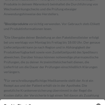
Produkte in deinem Warenkorb beinhaltet die Durchführung von
Wechselwirkungschecks und die Prüfung etwaiger
Anwendungshinweise des Herstellers.
2
Biozidprodukte
vorsichtig verwenden. Vor Gebrauch stets Etikett
und Produktinformationen lesen.
3
Die Übergabe deiner Bestellung an den Paketdienstleister erfolgt
bei uns werktags von Montag bis Freitag bis 18:00 Uhr. Der genaue
Lieferzeitpunkt kann je nach Region und in Abhängigkeit der
Produktverfügbarkeit sowie vom Zustellzeitpunkt des Spediteurs
abweichen. Darüber hinaus können notwendige pharmazeutische
Prüfungen, die zu deiner Arzneimittelsicherheit dienen, die
Lieferfrist um die Dauer der Prüfungen einschließlich Klärungen
verlängern.
4
Für verschreibungspflichtige Medikamente stellt der Arzt ein
Rezept aus und der Patient erhält sie in der Apotheke. Die
gesetzliche Krankenversicherung übernimmt in der Regel die
Kosten dafür, der Versicherte trägt einen Teil davon als Zuzahlung
mit.