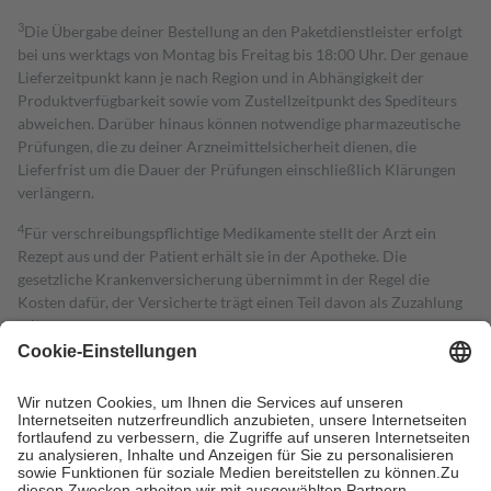
3
Die Übergabe deiner Bestellung an den Paketdienstleister erfolgt
bei uns werktags von Montag bis Freitag bis 18:00 Uhr. Der genaue
Lieferzeitpunkt kann je nach Region und in Abhängigkeit der
Produktverfügbarkeit sowie vom Zustellzeitpunkt des Spediteurs
abweichen. Darüber hinaus können notwendige pharmazeutische
Prüfungen, die zu deiner Arzneimittelsicherheit dienen, die
Lieferfrist um die Dauer der Prüfungen einschließlich Klärungen
verlängern.
4
Für verschreibungspflichtige Medikamente stellt der Arzt ein
Rezept aus und der Patient erhält sie in der Apotheke. Die
gesetzliche Krankenversicherung übernimmt in der Regel die
Kosten dafür, der Versicherte trägt einen Teil davon als Zuzahlung
mit.
Grundsätzlich leisten Mitglieder Zuzahlungen in Höhe von zehn
Prozent des Abgabepreises,
mindestens
jedoch
fünf Euro
und
höchstens zehn Euro.
Es sind jedoch nie mehr als die tatsächlichen
Kosten der Leistung zu entrichten.
Diese Regeln gelten grundsätzlich auch für Online-Apotheken.
Bei Heilmitteln und häuslicher Krankenpflege beträgt die
Zuzahlung zehn Prozent der Kosten sowie zehn Euro je