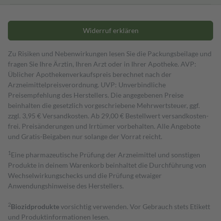
Widerruf erklären
Zu Risiken und Nebenwirkungen lesen Sie die Packungsbeilage und
fragen Sie Ihre Ärztin, Ihren Arzt oder in Ihrer Apotheke. AVP:
Üblicher Apothekenverkaufspreis berechnet nach der
Arzneimittelpreisverordnung. UVP: Unverbindliche
Preisempfehlung des Herstellers. Die angegebenen Preise
beinhalten die gesetzlich vorgeschriebene Mehrwertsteuer, ggf.
zzgl. 3,95 € Versandkosten. Ab 29,00 € Bestell­wert versand­kosten­
frei. Preisänderungen und Irrtümer vorbehalten. Alle Angebote
und Gratis-Beigaben nur solange der Vorrat reicht.
1
Eine pharmazeutische Prüfung der Arzneimittel und sonstigen
Produkte in deinem Warenkorb beinhaltet die Durchführung von
Wechselwirkungschecks und die Prüfung etwaiger
Anwendungshinweise des Herstellers.
2
Biozidprodukte
vorsichtig verwenden. Vor Gebrauch stets Etikett
und Produktinformationen lesen.