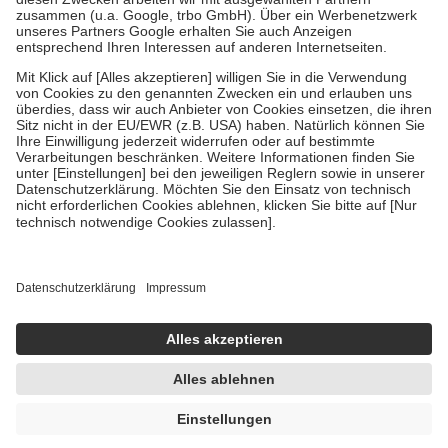
Verordnung.
Um das Engagement der Versicherten für ihre eigene Gesundheit zu
stärken und die besondere Stellung der Familie zu unterstützen,
fallen
keine Zuzahlungen
an bei:
• Kindern und Jugendlichen bis zum vollendeten 18. Lebensjahr
mit Ausnahme der Fahrkosten
• Untersuchungen zur Vorsorge und Früherkennung, die von der
GKV getragen werden
• empfohlenen Schutzimpfungen
• Harn- und Blutteststreifen
Wir nutzen Trusted Shops als unabhängigen Dienstleister für die
Einholung von Bewertungen. Trusted Shops hat Maßnahmen
getroffen, um sicherzustellen, dass es sich um echte Bewertungen
handelt. Mehr Informationen findest du hier:
https://help.etrusted.com/hc/de/articles/4419944605341
Einige Bilder und Inhalte wurden unter Zuhilfenahme künstlicher
Intelligenz erstellt.
AVP:
20,50 €