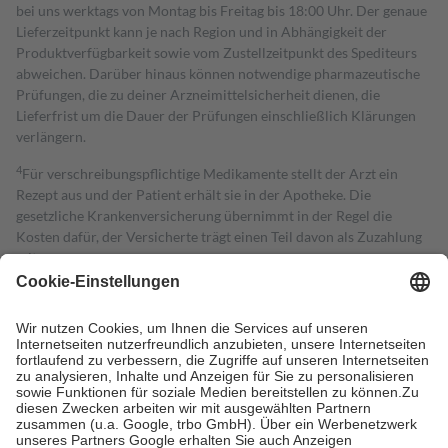
bei uns werktags von Montag bis Freitag bis 18:00 Uhr. Der genaue
Lieferzeitpunkt kann je nach Region und in Abhängigkeit der
Produktverfügbarkeit sowie vom Zustellzeitpunkt des Spediteurs
abweichen. Darüber hinaus können notwendige pharmazeutische
Prüfungen, die zu deiner Arzneimittelsicherheit dienen, die
Lieferfrist um die Dauer der Prüfungen einschließlich Klärungen
verlängern.
4
Für verschreibungspflichtige Medikamente stellt der Arzt ein
Rezept aus und der Patient erhält sie in der Apotheke. Die
gesetzliche Krankenversicherung übernimmt in der Regel die
Kosten dafür, der Versicherte trägt einen Teil davon als Zuzahlung
mit.
Grundsätzlich leisten Mitglieder Zuzahlungen in Höhe von zehn
Prozent des Abgabepreises,
mindestens
jedoch
fünf Euro
und
höchstens zehn Euro.
Es sind jedoch nie mehr als die tatsächlichen
Kosten der Leistung zu entrichten.
Diese Regeln gelten grundsätzlich auch für Online-Apotheken.
Bei Heilmitteln und häuslicher Krankenpflege beträgt die
Zuzahlung zehn Prozent der Kosten sowie zehn Euro je
Verordnung.
Um das Engagement der Versicherten für ihre eigene Gesundheit zu