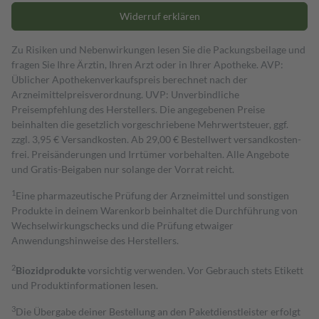
Widerruf erklären
Zu Risiken und Nebenwirkungen lesen Sie die Packungsbeilage und
fragen Sie Ihre Ärztin, Ihren Arzt oder in Ihrer Apotheke. AVP:
Üblicher Apothekenverkaufspreis berechnet nach der
Arzneimittelpreisverordnung. UVP: Unverbindliche
Preisempfehlung des Herstellers. Die angegebenen Preise
beinhalten die gesetzlich vorgeschriebene Mehrwertsteuer, ggf.
zzgl. 3,95 € Versandkosten. Ab 29,00 € Bestell­wert versand­kosten­
frei. Preisänderungen und Irrtümer vorbehalten. Alle Angebote
und Gratis-Beigaben nur solange der Vorrat reicht.
1
Eine pharmazeutische Prüfung der Arzneimittel und sonstigen
Produkte in deinem Warenkorb beinhaltet die Durchführung von
Wechselwirkungschecks und die Prüfung etwaiger
Anwendungshinweise des Herstellers.
2
Biozidprodukte
vorsichtig verwenden. Vor Gebrauch stets Etikett
und Produktinformationen lesen.
3
Die Übergabe deiner Bestellung an den Paketdienstleister erfolgt