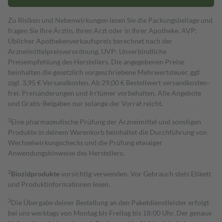
Zu Risiken und Nebenwirkungen lesen Sie die Packungsbeilage und
fragen Sie Ihre Ärztin, Ihren Arzt oder in Ihrer Apotheke. AVP:
Üblicher Apothekenverkaufspreis berechnet nach der
Arzneimittelpreisverordnung. UVP: Unverbindliche
Preisempfehlung des Herstellers. Die angegebenen Preise
beinhalten die gesetzlich vorgeschriebene Mehrwertsteuer, ggf.
zzgl. 3,95 € Versandkosten. Ab 29,00 € Bestell­wert versand­kosten­
frei. Preisänderungen und Irrtümer vorbehalten. Alle Angebote
und Gratis-Beigaben nur solange der Vorrat reicht.
1
Eine pharmazeutische Prüfung der Arzneimittel und sonstigen
Produkte in deinem Warenkorb beinhaltet die Durchführung von
Wechselwirkungschecks und die Prüfung etwaiger
Anwendungshinweise des Herstellers.
2
Biozidprodukte
vorsichtig verwenden. Vor Gebrauch stets Etikett
und Produktinformationen lesen.
3
Die Übergabe deiner Bestellung an den Paketdienstleister erfolgt
bei uns werktags von Montag bis Freitag bis 18:00 Uhr. Der genaue