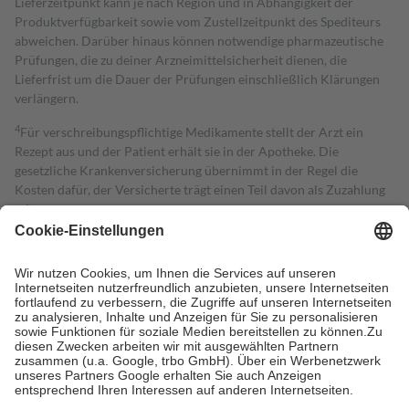
Lieferzeitpunkt kann je nach Region und in Abhängigkeit der
Produktverfügbarkeit sowie vom Zustellzeitpunkt des Spediteurs
abweichen. Darüber hinaus können notwendige pharmazeutische
Prüfungen, die zu deiner Arzneimittelsicherheit dienen, die
Lieferfrist um die Dauer der Prüfungen einschließlich Klärungen
verlängern.
4
Für verschreibungspflichtige Medikamente stellt der Arzt ein
Rezept aus und der Patient erhält sie in der Apotheke. Die
gesetzliche Krankenversicherung übernimmt in der Regel die
Kosten dafür, der Versicherte trägt einen Teil davon als Zuzahlung
mit.
Grundsätzlich leisten Mitglieder Zuzahlungen in Höhe von zehn
Prozent des Abgabepreises,
mindestens
jedoch
fünf Euro
und
höchstens zehn Euro.
Es sind jedoch nie mehr als die tatsächlichen
Kosten der Leistung zu entrichten.
Diese Regeln gelten grundsätzlich auch für Online-Apotheken.
Bei Heilmitteln und häuslicher Krankenpflege beträgt die
Zuzahlung zehn Prozent der Kosten sowie zehn Euro je
Verordnung.
Um das Engagement der Versicherten für ihre eigene Gesundheit zu
stärken und die besondere Stellung der Familie zu unterstützen,