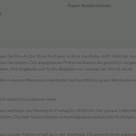
Papier Rezept einlösen
g
gen Sie Ihre Ärztin, Ihren Arzt oder in Ihrer Apotheke. AVP: Üblicher A
s Herstellers. Die angegebenen Preise beinhalten die gesetzlich vorgesc
alten. Alle Angebote und Gratis-Beigaben nur solange der Vorrat reicht.
dukte in deinem Warenkorb beinhaltet die Durchführung von Wechselwir
nd Produktinformationen lesen.
 uns werktags von Montag bis Freitag bis 18:00 Uhr. Der genaue Lieferze
ichen. Darüber hinaus können notwendige pharmazeutische Prüfungen, die
aus und der Patient erhält sie in der Apotheke. Die gesetzliche Krankenv