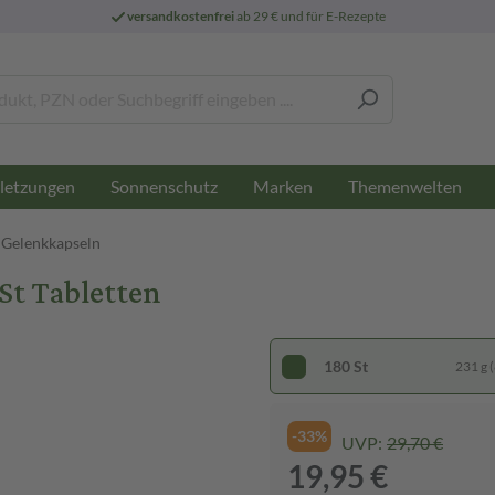
versandkostenfrei
ab 29 € und für E-Rezepte
letzungen
Sonnenschutz
Marken
Themenwelten
Gelenkkapseln
St Tabletten
180 St
231 g (
-33%
UVP:
29,70 €
19,95 €