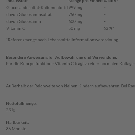
Inhaltsstoff
Menge pro Einheit
% NRV*
Glucosaminsulfat-Kaliumchlorid
999 mg
–
davon Glucosaminsulfat
750 mg
–
davon Glucosamin
600 mg
–
Vitamin C
50 mg
63 %*
*Referenzmenge nach Lebensmittelinformationsverordnung
Besondere Anweisung für Aufbewahrung und Verwendung:
Für die Knorpelfunktion - Vitamin C trägt zu einer normalen Kollage
Außerhalb der Reichweite von kleinen Kindern aufbewahren. Bei Rau
Nettofüllmenge:
231g
Haltbarkeit:
36 Monate