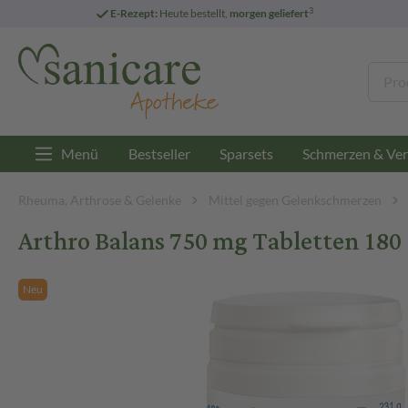
3
E-Rezept:
Heute bestellt,
morgen geliefert
Menü
Bestseller
Sparsets
Schmerzen & Ver
Rheuma, Arthrose & Gelenke
Mittel gegen Gelenkschmerzen
Arthro Balans 750 mg Tabletten 180 
Neu