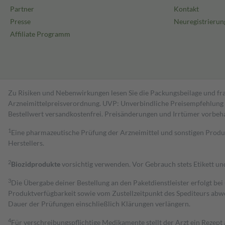
Partner
Kontakt
Presse
Neuregistrierun
Affiliate Programm
Zu Risiken und Nebenwirkungen lesen Sie die Packungsbeilage und fra
Arzneimittelpreisverordnung. UVP: Unverbindliche Preisempfehlung de
Bestell­wert versand­kosten­frei. Preisänderungen und Irrtümer vorbeh
1
Eine pharmazeutische Prüfung der Arzneimittel und sonstigen Pro
Herstellers.
2
Biozidprodukte
vorsichtig verwenden. Vor Gebrauch stets Etikett u
3
Die Übergabe deiner Bestellung an den Paketdienstleister erfolgt bei
Produktverfügbarkeit sowie vom Zustellzeitpunkt des Spediteurs abwe
Dauer der Prüfungen einschließlich Klärungen verlängern.
4
Für verschreibungspflichtige Medikamente stellt der Arzt ein Rezept 