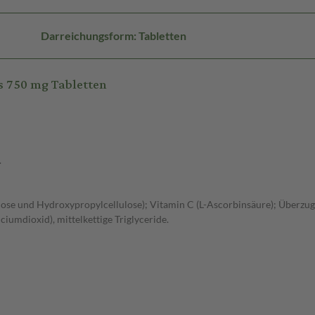
Darreichungsform: Tabletten
s 750 mg Tabletten
.
llulose und Hydroxypropylcellulose); Vitamin C (L-Ascorbinsäure); Überz
ciumdioxid), mittelkettige Triglyceride.