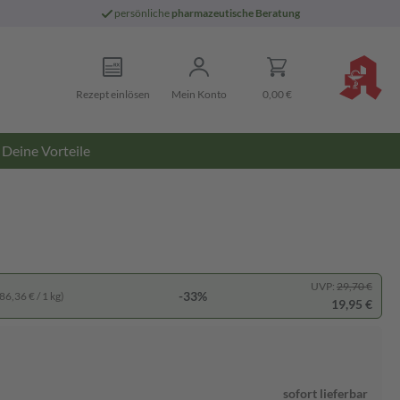
persönliche
pharmazeutische Beratung
Rezept einlösen
Mein Konto
0,00 €
Deine Vorteile
UVP:
29,70 €
-33%
86,36 € / 1 kg)
19,95 €
sofort lieferbar