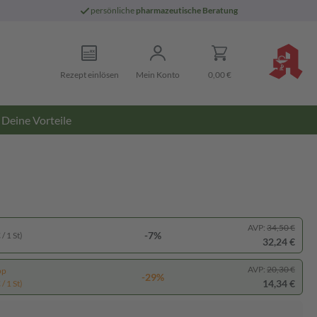
persönliche
pharmazeutische Beratung
Rezept einlösen
Mein Konto
0,00 €
Deine Vorteile
AVP:
34,50 €
-7%
/ 1 St)
32,24 €
AVP:
20,30 €
pp
-29%
14,34 €
/ 1 St)