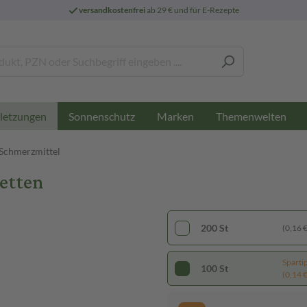
versandkostenfrei
ab 29 € und für E-Rezepte
Sonnenschutz
Marken
Themenwelten
letzungen
Schmerzmittel
etten
200 St
(0,16 € 
Sparti
100 St
(0,14 € 