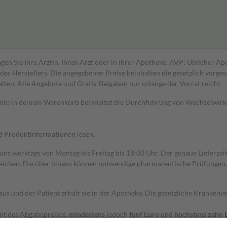
gen Sie Ihre Ärztin, Ihren Arzt oder in Ihrer Apotheke. AVP: Üblicher A
s Herstellers. Die angegebenen Preise beinhalten die gesetzlich vorgesc
alten. Alle Angebote und Gratis-Beigaben nur solange der Vorrat reicht.
dukte in deinem Warenkorb beinhaltet die Durchführung von Wechselwir
nd Produktinformationen lesen.
 uns werktags von Montag bis Freitag bis 18:00 Uhr. Der genaue Lieferze
ichen. Darüber hinaus können notwendige pharmazeutische Prüfungen, die
aus und der Patient erhält sie in der Apotheke. Die gesetzliche Krankenv
ent des Abgabepreises,
mindestens
jedoch
fünf Euro
und
höchstens zehn 