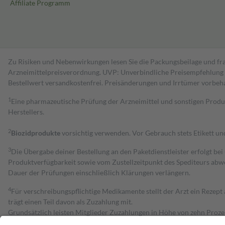
Affiliate Programm
Zu Risiken und Nebenwirkungen lesen Sie die Packungsbeilage und fra
Arzneimittelpreisverordnung. UVP: Unverbindliche Preisempfehlung de
Bestell­wert versand­kosten­frei. Preisänderungen und Irrtümer vorbeh
1
Eine pharmazeutische Prüfung der Arzneimittel und sonstigen Pro
Herstellers.
2
Biozidprodukte
vorsichtig verwenden. Vor Gebrauch stets Etikett u
3
Die Übergabe deiner Bestellung an den Paketdienstleister erfolgt bei
Produktverfügbarkeit sowie vom Zustellzeitpunkt des Spediteurs abwe
Dauer der Prüfungen einschließlich Klärungen verlängern.
4
Für verschreibungspflichtige Medikamente stellt der Arzt ein Rezept 
trägt einen Teil davon als Zuzahlung mit.
Grundsätzlich leisten Mitglieder Zuzahlungen in Höhe von zehn Proz
zu entrichten.