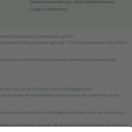
Datenschutzerklärung - Mein Medikationsplan
Fragen & Antworten
pothekenverkaufspreis berechnet nach der
hriebene Mehrwertsteuer, ggf. zzgl. 3,95 € Versandkosten. Ab 29,00 €
kungschecks und die Prüfung etwaiger Anwendungshinweise des
itpunkt kann je nach Region und in Abhängigkeit der
 zu deiner Arzneimittelsicherheit dienen, die Lieferfrist um die
ersicherung übernimmt in der Regel die Kosten dafür, der Versicherte
Euro.
Es sind jedoch nie mehr als die tatsächlichen Kosten der Leistung