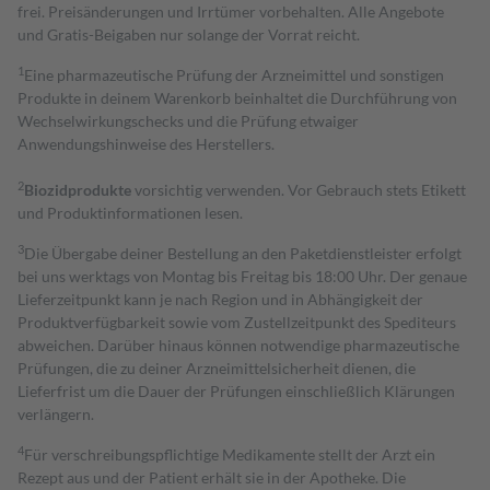
frei. Preisänderungen und Irrtümer vorbehalten. Alle Angebote
und Gratis-Beigaben nur solange der Vorrat reicht.
1
Eine pharmazeutische Prüfung der Arzneimittel und sonstigen
Produkte in deinem Warenkorb beinhaltet die Durchführung von
Wechselwirkungschecks und die Prüfung etwaiger
Anwendungshinweise des Herstellers.
2
Biozidprodukte
vorsichtig verwenden. Vor Gebrauch stets Etikett
und Produktinformationen lesen.
3
Die Übergabe deiner Bestellung an den Paketdienstleister erfolgt
bei uns werktags von Montag bis Freitag bis 18:00 Uhr. Der genaue
Lieferzeitpunkt kann je nach Region und in Abhängigkeit der
Produktverfügbarkeit sowie vom Zustellzeitpunkt des Spediteurs
abweichen. Darüber hinaus können notwendige pharmazeutische
Prüfungen, die zu deiner Arzneimittelsicherheit dienen, die
Lieferfrist um die Dauer der Prüfungen einschließlich Klärungen
verlängern.
4
Für verschreibungspflichtige Medikamente stellt der Arzt ein
Rezept aus und der Patient erhält sie in der Apotheke. Die