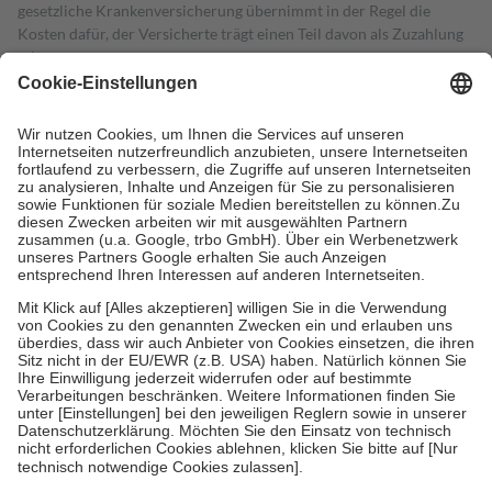
gesetzliche Krankenversicherung übernimmt in der Regel die
Kosten dafür, der Versicherte trägt einen Teil davon als Zuzahlung
mit.
Grundsätzlich leisten Mitglieder Zuzahlungen in Höhe von zehn
Prozent des Abgabepreises,
mindestens
jedoch
fünf Euro
und
höchstens zehn Euro.
Es sind jedoch nie mehr als die tatsächlichen
Kosten der Leistung zu entrichten.
Diese Regeln gelten grundsätzlich auch für Online-Apotheken.
Bei Heilmitteln und häuslicher Krankenpflege beträgt die
Zuzahlung zehn Prozent der Kosten sowie zehn Euro je
Verordnung.
Um das Engagement der Versicherten für ihre eigene Gesundheit zu
stärken und die besondere Stellung der Familie zu unterstützen,
fallen
keine Zuzahlungen
an bei:
• Kindern und Jugendlichen bis zum vollendeten 18. Lebensjahr
mit Ausnahme der Fahrkosten
• Untersuchungen zur Vorsorge und Früherkennung, die von der
GKV getragen werden
• empfohlenen Schutzimpfungen
• Harn- und Blutteststreifen
Wir nutzen Trusted Shops als unabhängigen Dienstleister für die