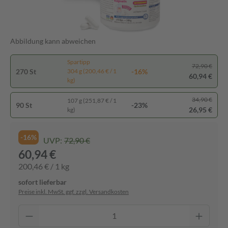
Abbildung kann abweichen
Spartipp
72,90 €
270 St
-16%
304 g (200,46 € / 1
60,94 €
kg)
34,90 €
107 g (251,87 € / 1
90 St
-23%
26,95 €
kg)
-16%
UVP:
72,90 €
60,94 €
200,46 € / 1 kg
sofort lieferbar
Preise inkl. MwSt. ggf. zzgl. Versandkosten