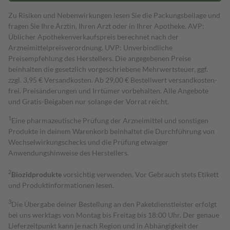
Zu Risiken und Nebenwirkungen lesen Sie die Packungsbeilage und
fragen Sie Ihre Ärztin, Ihren Arzt oder in Ihrer Apotheke. AVP:
Üblicher Apothekenverkaufspreis berechnet nach der
Arzneimittelpreisverordnung. UVP: Unverbindliche
Preisempfehlung des Herstellers. Die angegebenen Preise
beinhalten die gesetzlich vorgeschriebene Mehrwertsteuer, ggf.
zzgl. 3,95 € Versandkosten. Ab 29,00 € Bestell­wert versand­kosten­
frei. Preisänderungen und Irrtümer vorbehalten. Alle Angebote
und Gratis-Beigaben nur solange der Vorrat reicht.
1
Eine pharmazeutische Prüfung der Arzneimittel und sonstigen
Produkte in deinem Warenkorb beinhaltet die Durchführung von
Wechselwirkungschecks und die Prüfung etwaiger
Anwendungshinweise des Herstellers.
2
Biozidprodukte
vorsichtig verwenden. Vor Gebrauch stets Etikett
und Produktinformationen lesen.
3
Die Übergabe deiner Bestellung an den Paketdienstleister erfolgt
bei uns werktags von Montag bis Freitag bis 18:00 Uhr. Der genaue
Lieferzeitpunkt kann je nach Region und in Abhängigkeit der