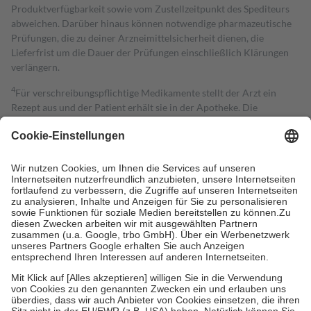
Produktverfügbarkeit sowie vom Zustellzeitpunkt des Spediteurs
abweichen. Darüber hinaus können notwendige pharmazeutische
Prüfungen, die zu deiner Arzneimittelsicherheit dienen, die
Lieferfrist um die Dauer der Prüfungen einschließlich Klärungen
verlängern.
4
Für verschreibungspflichtige Medikamente stellt der Arzt ein
Rezept aus und der Patient erhält sie in der Apotheke. Die
gesetzliche Krankenversicherung übernimmt in der Regel die
Kosten dafür, der Versicherte trägt einen Teil davon als Zuzahlung
mit.
Grundsätzlich leisten Mitglieder Zuzahlungen in Höhe von zehn
Prozent des Abgabepreises,
mindestens
jedoch
fünf Euro
und
höchstens zehn Euro.
Es sind jedoch nie mehr als die tatsächlichen
Kosten der Leistung zu entrichten.
Diese Regeln gelten grundsätzlich auch für Online-Apotheken.
Bei Heilmitteln und häuslicher Krankenpflege beträgt die
Zuzahlung zehn Prozent der Kosten sowie zehn Euro je
Verordnung.
Um das Engagement der Versicherten für ihre eigene Gesundheit zu
stärken und die besondere Stellung der Familie zu unterstützen,