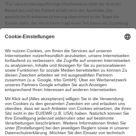
4
Für verschreibungspflichtige Medikamente stellt der Arzt ein
Rezept aus und der Patient erhält sie in der Apotheke. Die
gesetzliche Krankenversicherung übernimmt in der Regel die
Kosten dafür, der Versicherte trägt einen Teil davon als Zuzahlung
mit.
Grundsätzlich leisten Mitglieder Zuzahlungen in Höhe von zehn
Prozent des Abgabepreises,
mindestens
jedoch
fünf Euro
und
höchstens zehn Euro.
Es sind jedoch nie mehr als die tatsächlichen
Kosten der Leistung zu entrichten.
Diese Regeln gelten grundsätzlich auch für Online-Apotheken.
Bei Heilmitteln und häuslicher Krankenpflege beträgt die
Zuzahlung zehn Prozent der Kosten sowie zehn Euro je
Verordnung.
Um das Engagement der Versicherten für ihre eigene Gesundheit zu
stärken und die besondere Stellung der Familie zu unterstützen,
fallen
keine Zuzahlungen
an bei:
• Kindern und Jugendlichen bis zum vollendeten 18. Lebensjahr
mit Ausnahme der Fahrkosten
• Untersuchungen zur Vorsorge und Früherkennung, die von der
GKV getragen werden
• empfohlenen Schutzimpfungen