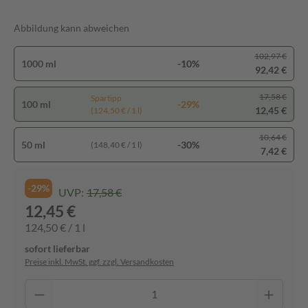
Abbildung kann abweichen
102,97 €
1000 ml
-10%
92,42 €
17,58 €
Spartipp
100 ml
-29%
12,45 €
(124,50 € / 1 l)
10,64 €
50 ml
-30%
(148,40 € / 1 l)
7,42 €
-29%
UVP:
17,58 €
12,45 €
124,50 € / 1 l
sofort lieferbar
Preise inkl. MwSt. ggf. zzgl. Versandkosten