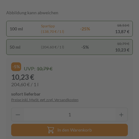
Abbildung kann abweichen
18,53 €
Spartipp
100 ml
-25%
13,87 €
(138,70 € / 1 l)
10,79 €
50 ml
-5%
(204,60 € / 1 l)
10,23 €
-5%
UVP:
10,79 €
10,23 €
204,60 € / 1 l
sofort lieferbar
Preise inkl. MwSt. ggf. zzgl. Versandkosten
In den Warenkorb