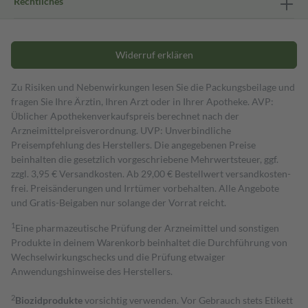
Rechtliches
Widerruf erklären
Zu Risiken und Nebenwirkungen lesen Sie die Packungsbeilage und
fragen Sie Ihre Ärztin, Ihren Arzt oder in Ihrer Apotheke. AVP:
Üblicher Apothekenverkaufspreis berechnet nach der
Arzneimittelpreisverordnung. UVP: Unverbindliche
Preisempfehlung des Herstellers. Die angegebenen Preise
beinhalten die gesetzlich vorgeschriebene Mehrwertsteuer, ggf.
zzgl. 3,95 € Versandkosten. Ab 29,00 € Bestell­wert versand­kosten­
frei. Preisänderungen und Irrtümer vorbehalten. Alle Angebote
und Gratis-Beigaben nur solange der Vorrat reicht.
1
Eine pharmazeutische Prüfung der Arzneimittel und sonstigen
Produkte in deinem Warenkorb beinhaltet die Durchführung von
Wechselwirkungschecks und die Prüfung etwaiger
Anwendungshinweise des Herstellers.
2
Biozidprodukte
vorsichtig verwenden. Vor Gebrauch stets Etikett