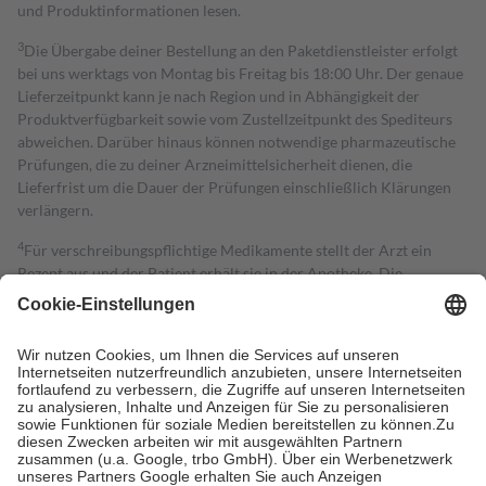
und Produktinformationen lesen.
3
Die Übergabe deiner Bestellung an den Paketdienstleister erfolgt
bei uns werktags von Montag bis Freitag bis 18:00 Uhr. Der genaue
Lieferzeitpunkt kann je nach Region und in Abhängigkeit der
Produktverfügbarkeit sowie vom Zustellzeitpunkt des Spediteurs
abweichen. Darüber hinaus können notwendige pharmazeutische
Prüfungen, die zu deiner Arzneimittelsicherheit dienen, die
Lieferfrist um die Dauer der Prüfungen einschließlich Klärungen
verlängern.
4
Für verschreibungspflichtige Medikamente stellt der Arzt ein
Rezept aus und der Patient erhält sie in der Apotheke. Die
gesetzliche Krankenversicherung übernimmt in der Regel die
Kosten dafür, der Versicherte trägt einen Teil davon als Zuzahlung
mit.
Grundsätzlich leisten Mitglieder Zuzahlungen in Höhe von zehn
Prozent des Abgabepreises,
mindestens
jedoch
fünf Euro
und
höchstens zehn Euro.
Es sind jedoch nie mehr als die tatsächlichen
Kosten der Leistung zu entrichten.
Diese Regeln gelten grundsätzlich auch für Online-Apotheken.
Bei Heilmitteln und häuslicher Krankenpflege beträgt die