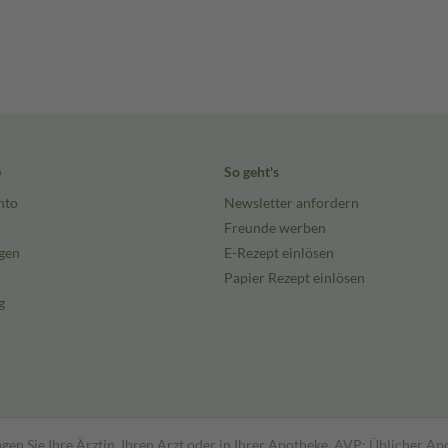
e
So geht's
nto
Newsletter anfordern
Freunde werben
gen
E-Rezept einlösen
Papier Rezept einlösen
g
gen Sie Ihre Ärztin, Ihren Arzt oder in Ihrer Apotheke. AVP: Üblicher A