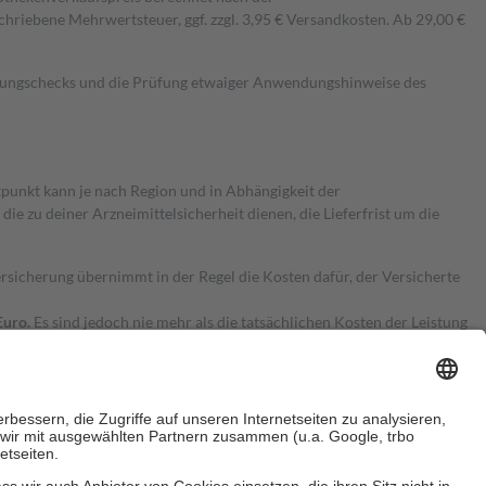
hriebene Mehrwertsteuer, ggf. zzgl. 3,95 € Versandkosten. Ab 29,00 €
kungschecks und die Prüfung etwaiger Anwendungshinweise des
itpunkt kann je nach Region und in Abhängigkeit der
 zu deiner Arzneimittelsicherheit dienen, die Lieferfrist um die
ersicherung übernimmt in der Regel die Kosten dafür, der Versicherte
Euro.
Es sind jedoch nie mehr als die tatsächlichen Kosten der Leistung
e Zuzahlungen
an bei: