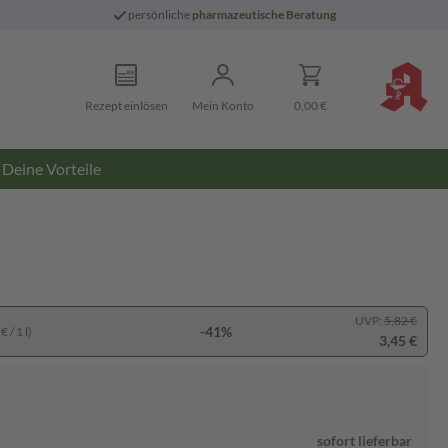
persönliche
pharmazeutische Beratung
Rezept einlösen
Mein Konto
0,00 €
Deine Vorteile
UVP:
5,82 €
-41%
 / 1 l)
3,45 €
sofort lieferbar