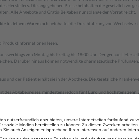
s Herstellers. Die angegebenen Preise beinhalten die gesetzlich vorgesc
alten. Alle Angebote und Gratis-Beigaben nur solange der Vorrat reicht.
dukte in deinem Warenkorb beinhaltet die Durchführung von Wechselwir
nd Produktinformationen lesen.
 uns werktags von Montag bis Freitag bis 18:00 Uhr. Der genaue Lieferze
ichen. Darüber hinaus können notwendige pharmazeutische Prüfungen, die
aus und der Patient erhält sie in der Apotheke. Die gesetzliche Krankenv
ent des Abgabepreises,
mindestens
jedoch
fünf Euro
und
höchstens zehn 
zehn Prozent der Kosten sowie zehn Euro je Verordnung.
rken und die besondere Stellung der Familie zu unterstützen, fallen
kein
 Ausnahme der Fahrkosten
 getragen werden