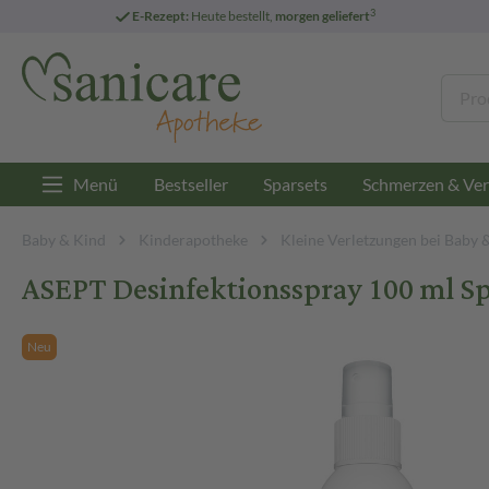
3
E-Rezept:
Heute bestellt,
morgen geliefert
Menü
Bestseller
Sparsets
Schmerzen & Ver
Baby & Kind
Kinderapotheke
Kleine Verletzungen bei Baby 
ASEPT Desinfektionsspray 100 ml S
Neu