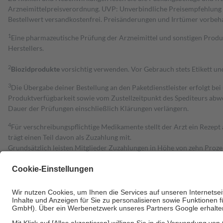
Arzneimittelpreisverordnung. UVP: Unverbindliche Preisempfehlung de
Bestell­wert versand­kosten­frei. Preisänderungen und Irrtümer vorbeh
1
Eine pharmazeutische Prüfung der Arzneimittel und sonstigen Pro
Herstellers.
2
Biozidprodukte
vorsichtig verwenden. Vor Gebrauch stets Etikett u
3
Die Übergabe deiner Bestellung an den Paketdienstleister erfolgt bei
Produktverfügbarkeit sowie vom Zustellzeitpunkt des Spediteurs abwe
Dauer der Prüfungen einschließlich Klärungen verlängern.
4
Für verschreibungspflichtige Medikamente stellt der Arzt ein Rezept 
trägt einen Teil davon als Zuzahlung mit.
Grundsätzlich leisten Mitglieder Zuzahlungen in Höhe von zehn Proz
zu entrichten.
Diese Regeln gelten grundsätzlich auch für Online-Apotheken.
Bei Heilmitteln und häuslicher Krankenpflege beträgt die Zuzahlung 
Um das Engagement der Versicherten für ihre eigene Gesundheit zu stä
• Kindern und Jugendlichen bis zum vollendeten 18. Lebensjahr mit
• Untersuchungen zur Vorsorge und Früherkennung, die von der GKV
• empfohlenen Schutzimpfungen