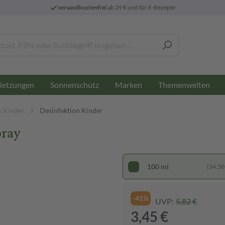
versandkostenfrei
ab 29 € und für E-Rezepte
letzungen
Sonnenschutz
Marken
Themenwelten
& Kinder
Desinfektion Kinder
pray
100 ml
(34,50 €
-41%
UVP:
5,82 €
3,45 €