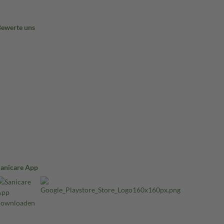
Bewerte uns
Sanicare App