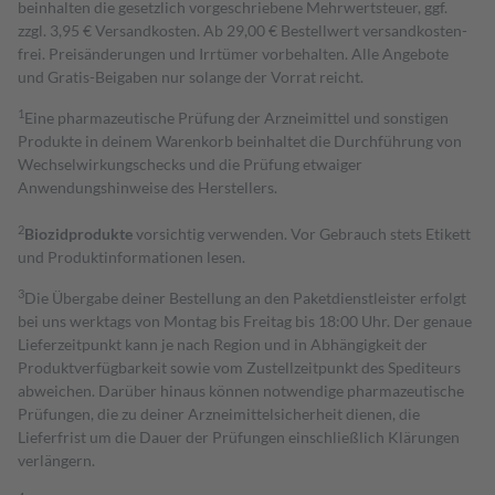
beinhalten die gesetzlich vorgeschriebene Mehrwertsteuer, ggf.
zzgl. 3,95 € Versandkosten. Ab 29,00 € Bestell­wert versand­kosten­
frei. Preisänderungen und Irrtümer vorbehalten. Alle Angebote
und Gratis-Beigaben nur solange der Vorrat reicht.
1
Eine pharmazeutische Prüfung der Arzneimittel und sonstigen
Produkte in deinem Warenkorb beinhaltet die Durchführung von
Wechselwirkungschecks und die Prüfung etwaiger
Anwendungshinweise des Herstellers.
2
Biozidprodukte
vorsichtig verwenden. Vor Gebrauch stets Etikett
und Produktinformationen lesen.
3
Die Übergabe deiner Bestellung an den Paketdienstleister erfolgt
bei uns werktags von Montag bis Freitag bis 18:00 Uhr. Der genaue
Lieferzeitpunkt kann je nach Region und in Abhängigkeit der
Produktverfügbarkeit sowie vom Zustellzeitpunkt des Spediteurs
abweichen. Darüber hinaus können notwendige pharmazeutische
Prüfungen, die zu deiner Arzneimittelsicherheit dienen, die
Lieferfrist um die Dauer der Prüfungen einschließlich Klärungen
verlängern.