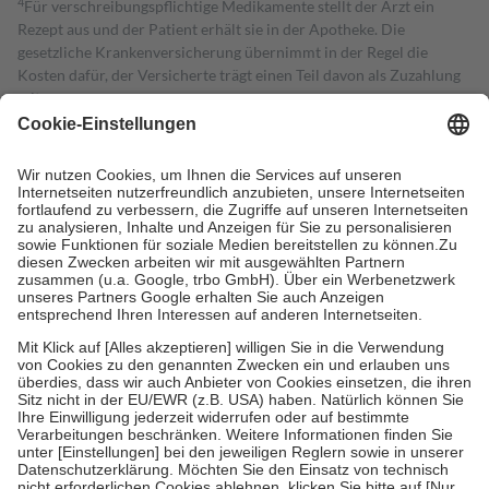
4
Für verschreibungspflichtige Medikamente stellt der Arzt ein
Rezept aus und der Patient erhält sie in der Apotheke. Die
gesetzliche Krankenversicherung übernimmt in der Regel die
Kosten dafür, der Versicherte trägt einen Teil davon als Zuzahlung
mit.
Grundsätzlich leisten Mitglieder Zuzahlungen in Höhe von zehn
Prozent des Abgabepreises,
mindestens
jedoch
fünf Euro
und
höchstens zehn Euro.
Es sind jedoch nie mehr als die tatsächlichen
Kosten der Leistung zu entrichten.
Diese Regeln gelten grundsätzlich auch für Online-Apotheken.
Bei Heilmitteln und häuslicher Krankenpflege beträgt die
Zuzahlung zehn Prozent der Kosten sowie zehn Euro je
Verordnung.
Um das Engagement der Versicherten für ihre eigene Gesundheit zu
stärken und die besondere Stellung der Familie zu unterstützen,
fallen
keine Zuzahlungen
an bei:
• Kindern und Jugendlichen bis zum vollendeten 18. Lebensjahr
mit Ausnahme der Fahrkosten
• Untersuchungen zur Vorsorge und Früherkennung, die von der
GKV getragen werden
• empfohlenen Schutzimpfungen
• Harn- und Blutteststreifen