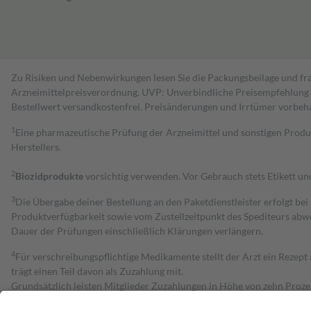
Zu Risiken und Nebenwirkungen lesen Sie die Packungsbeilage und fra
Arzneimittelpreisverordnung. UVP: Unverbindliche Preisempfehlung de
Bestell­wert versand­kosten­frei. Preisänderungen und Irrtümer vorbeh
1
Eine pharmazeutische Prüfung der Arzneimittel und sonstigen Pro
Herstellers.
2
Biozidprodukte
vorsichtig verwenden. Vor Gebrauch stets Etikett u
3
Die Übergabe deiner Bestellung an den Paketdienstleister erfolgt bei
Produktverfügbarkeit sowie vom Zustellzeitpunkt des Spediteurs abwe
Dauer der Prüfungen einschließlich Klärungen verlängern.
4
Für verschreibungspflichtige Medikamente stellt der Arzt ein Rezept 
trägt einen Teil davon als Zuzahlung mit.
Grundsätzlich leisten Mitglieder Zuzahlungen in Höhe von zehn Proz
zu entrichten.