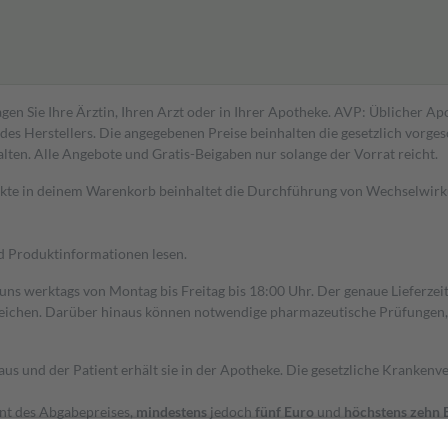
gen Sie Ihre Ärztin, Ihren Arzt oder in Ihrer Apotheke. AVP: Üblicher A
s Herstellers. Die angegebenen Preise beinhalten die gesetzlich vorgesc
alten. Alle Angebote und Gratis-Beigaben nur solange der Vorrat reicht.
dukte in deinem Warenkorb beinhaltet die Durchführung von Wechselwir
nd Produktinformationen lesen.
 uns werktags von Montag bis Freitag bis 18:00 Uhr. Der genaue Lieferze
ichen. Darüber hinaus können notwendige pharmazeutische Prüfungen, die
aus und der Patient erhält sie in der Apotheke. Die gesetzliche Krankenv
ent des Abgabepreises,
mindestens
jedoch
fünf Euro
und
höchstens zehn 