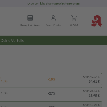
persönliche
pharmazeutische Beratung
Rezept einlösen
Mein Konto
0,00 €
Deine Vorteile
UVP:
42,14 €
pp
-18%
34,61 €
/ 1 St)
UVP:
26,11 €
-27%
/ 1 St)
18,95 €
UVP:
13,21 €