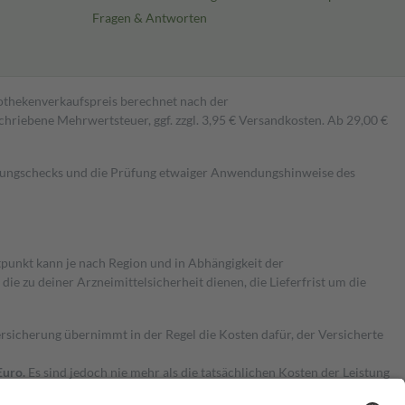
Fragen & Antworten
pothekenverkaufspreis berechnet nach der
hriebene Mehrwertsteuer, ggf. zzgl. 3,95 € Versandkosten. Ab 29,00 €
kungschecks und die Prüfung etwaiger Anwendungshinweise des
itpunkt kann je nach Region und in Abhängigkeit der
 zu deiner Arzneimittelsicherheit dienen, die Lieferfrist um die
ersicherung übernimmt in der Regel die Kosten dafür, der Versicherte
Euro.
Es sind jedoch nie mehr als die tatsächlichen Kosten der Leistung