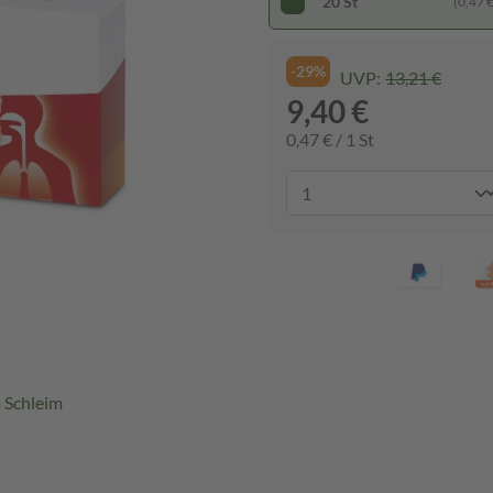
20 St
(0,47 € 
-29%
UVP:
13,21 €
9,40 €
0,47 € / 1 St
 Schleim