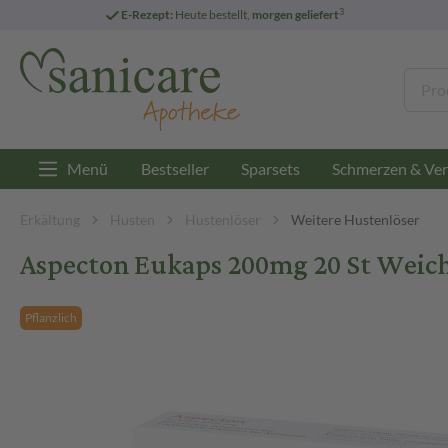
3
E-Rezept:
Heute bestellt,
morgen geliefert
Menü
Bestseller
Sparsets
Schmerzen & Ver
Erkältung
Husten
Hustenlöser
Weitere Hustenlöser
Aspecton Eukaps 200mg 20 St Weic
Pflanzlich