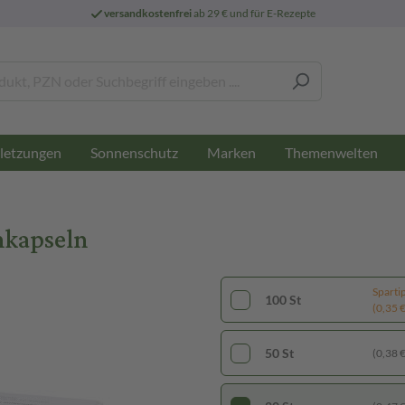
versandkostenfrei
ab 29 € und für E-Rezepte
letzungen
Sonnenschutz
Marken
Themenwelten
hkapseln
Sparti
100 St
(0,35 € 
50 St
(0,38 € 