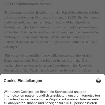
und Produktinformationen lesen.
3
Die Übergabe deiner Bestellung an den Paketdienstleister erfolgt
bei uns werktags von Montag bis Freitag bis 18:00 Uhr. Der genaue
Lieferzeitpunkt kann je nach Region und in Abhängigkeit der
Produktverfügbarkeit sowie vom Zustellzeitpunkt des Spediteurs
abweichen. Darüber hinaus können notwendige pharmazeutische
Prüfungen, die zu deiner Arzneimittelsicherheit dienen, die
Lieferfrist um die Dauer der Prüfungen einschließlich Klärungen
verlängern.
4
Für verschreibungspflichtige Medikamente stellt der Arzt ein
Rezept aus und der Patient erhält sie in der Apotheke. Die
gesetzliche Krankenversicherung übernimmt in der Regel die
Kosten dafür, der Versicherte trägt einen Teil davon als Zuzahlung
mit.
Grundsätzlich leisten Mitglieder Zuzahlungen in Höhe von zehn
Prozent des Abgabepreises,
mindestens
jedoch
fünf Euro
und
höchstens zehn Euro.
Es sind jedoch nie mehr als die tatsächlichen
Kosten der Leistung zu entrichten.
Diese Regeln gelten grundsätzlich auch für Online-Apotheken.
Bei Heilmitteln und häuslicher Krankenpflege beträgt die