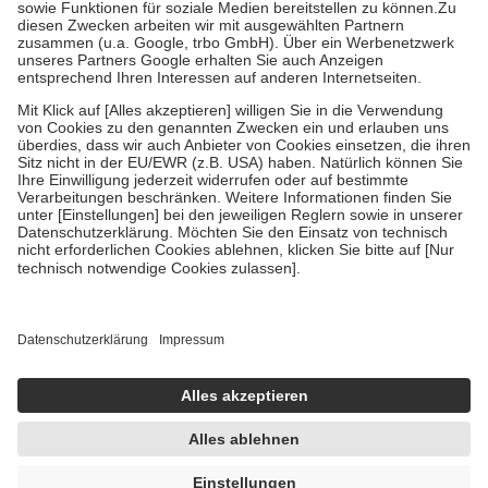
Zuzahlung zehn Prozent der Kosten sowie zehn Euro je
Verordnung.
Um das Engagement der Versicherten für ihre eigene Gesundheit zu
stärken und die besondere Stellung der Familie zu unterstützen,
fallen
keine Zuzahlungen
an bei:
• Kindern und Jugendlichen bis zum vollendeten 18. Lebensjahr
mit Ausnahme der Fahrkosten
• Untersuchungen zur Vorsorge und Früherkennung, die von der
GKV getragen werden
• empfohlenen Schutzimpfungen
• Harn- und Blutteststreifen
Wir nutzen Trusted Shops als unabhängigen Dienstleister für die
Einholung von Bewertungen. Trusted Shops hat Maßnahmen
getroffen, um sicherzustellen, dass es sich um echte Bewertungen
handelt. Mehr Informationen findest du hier:
https://help.etrusted.com/hc/de/articles/4419944605341
Einige Bilder und Inhalte wurden unter Zuhilfenahme künstlicher
Intelligenz erstellt.