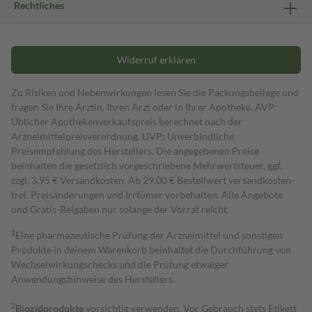
Rechtliches
Widerruf erklären
Zu Risiken und Nebenwirkungen lesen Sie die Packungsbeilage und
fragen Sie Ihre Ärztin, Ihren Arzt oder in Ihrer Apotheke. AVP:
Üblicher Apothekenverkaufspreis berechnet nach der
Arzneimittelpreisverordnung. UVP: Unverbindliche
Preisempfehlung des Herstellers. Die angegebenen Preise
beinhalten die gesetzlich vorgeschriebene Mehrwertsteuer, ggf.
zzgl. 3,95 € Versandkosten. Ab 29,00 € Bestell­wert versand­kosten­
frei. Preisänderungen und Irrtümer vorbehalten. Alle Angebote
und Gratis-Beigaben nur solange der Vorrat reicht.
1
Eine pharmazeutische Prüfung der Arzneimittel und sonstigen
Produkte in deinem Warenkorb beinhaltet die Durchführung von
Wechselwirkungschecks und die Prüfung etwaiger
Anwendungshinweise des Herstellers.
2
Biozidprodukte
vorsichtig verwenden. Vor Gebrauch stets Etikett