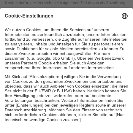
Kosten dafür, der Versicherte trägt einen Teil davon als Zuzahlung
mit.
Grundsätzlich leisten Mitglieder Zuzahlungen in Höhe von zehn
Prozent des Abgabepreises,
mindestens
jedoch
fünf Euro
und
höchstens zehn Euro.
Es sind jedoch nie mehr als die tatsächlichen
Kosten der Leistung zu entrichten.
Diese Regeln gelten grundsätzlich auch für Online-Apotheken.
Bei Heilmitteln und häuslicher Krankenpflege beträgt die
Zuzahlung zehn Prozent der Kosten sowie zehn Euro je
Verordnung.
Um das Engagement der Versicherten für ihre eigene Gesundheit zu
stärken und die besondere Stellung der Familie zu unterstützen,
fallen
keine Zuzahlungen
an bei:
• Kindern und Jugendlichen bis zum vollendeten 18. Lebensjahr
mit Ausnahme der Fahrkosten
• Untersuchungen zur Vorsorge und Früherkennung, die von der
GKV getragen werden
• empfohlenen Schutzimpfungen
• Harn- und Blutteststreifen
Wir nutzen Trusted Shops als unabhängigen Dienstleister für die
Einholung von Bewertungen. Trusted Shops hat Maßnahmen