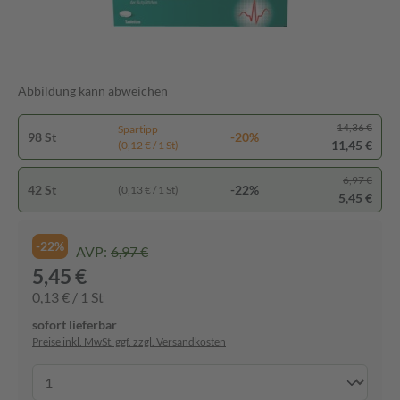
Abbildung kann abweichen
14,36 €
Spartipp
98 St
-20%
11,45 €
(0,12 € / 1 St)
6,97 €
42 St
-22%
(0,13 € / 1 St)
5,45 €
-22%
AVP:
6,97 €
5,45 €
0,13 € / 1 St
sofort lieferbar
Preise inkl. MwSt. ggf. zzgl. Versandkosten