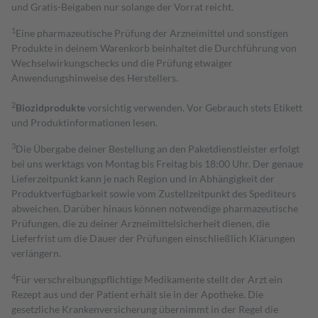
und Gratis-Beigaben nur solange der Vorrat reicht.
1
Eine pharmazeutische Prüfung der Arzneimittel und sonstigen
Produkte in deinem Warenkorb beinhaltet die Durchführung von
Wechselwirkungschecks und die Prüfung etwaiger
Anwendungshinweise des Herstellers.
2
Biozidprodukte
vorsichtig verwenden. Vor Gebrauch stets Etikett
und Produktinformationen lesen.
3
Die Übergabe deiner Bestellung an den Paketdienstleister erfolgt
bei uns werktags von Montag bis Freitag bis 18:00 Uhr. Der genaue
Lieferzeitpunkt kann je nach Region und in Abhängigkeit der
Produktverfügbarkeit sowie vom Zustellzeitpunkt des Spediteurs
abweichen. Darüber hinaus können notwendige pharmazeutische
Prüfungen, die zu deiner Arzneimittelsicherheit dienen, die
Lieferfrist um die Dauer der Prüfungen einschließlich Klärungen
verlängern.
4
Für verschreibungspflichtige Medikamente stellt der Arzt ein
Rezept aus und der Patient erhält sie in der Apotheke. Die
gesetzliche Krankenversicherung übernimmt in der Regel die