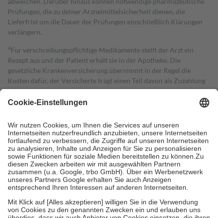
abweichen. Darüber hinaus können notwendige pharmazeutische
Prüfungen, die zu deiner Arzneimittelsicherheit dienen, die
Lieferfrist um die Dauer der Prüfungen einschließlich Klärungen
verlängern.
4
Für verschreibungspflichtige Medikamente stellt der Arzt ein
Rezept aus und der Patient erhält sie in der Apotheke. Die
gesetzliche Krankenversicherung übernimmt in der Regel die
Kosten dafür, der Versicherte trägt einen Teil davon als Zuzahlung
mit.
Grundsätzlich leisten Mitglieder Zuzahlungen in Höhe von zehn
Prozent des Abgabepreises,
mindestens
jedoch
fünf Euro
und
höchstens zehn Euro.
Es sind jedoch nie mehr als die tatsächlichen
Kosten der Leistung zu entrichten.
Diese Regeln gelten grundsätzlich auch für Online-Apotheken.
Bei Heilmitteln und häuslicher Krankenpflege beträgt die
Zuzahlung zehn Prozent der Kosten sowie zehn Euro je
Verordnung.
Um das Engagement der Versicherten für ihre eigene Gesundheit zu
stärken und die besondere Stellung der Familie zu unterstützen,
fallen
keine Zuzahlungen
an bei:
• Kindern und Jugendlichen bis zum vollendeten 18. Lebensjahr