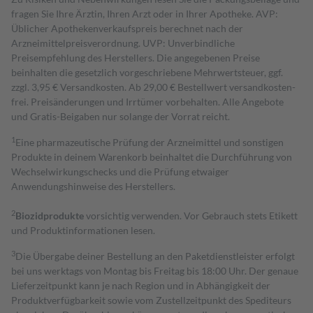
fragen Sie Ihre Ärztin, Ihren Arzt oder in Ihrer Apotheke. AVP:
Üblicher Apothekenverkaufspreis berechnet nach der
Arzneimittelpreisverordnung. UVP: Unverbindliche
Preisempfehlung des Herstellers. Die angegebenen Preise
beinhalten die gesetzlich vorgeschriebene Mehrwertsteuer, ggf.
zzgl. 3,95 € Versandkosten. Ab 29,00 € Bestell­wert versand­kosten­
frei. Preisänderungen und Irrtümer vorbehalten. Alle Angebote
und Gratis-Beigaben nur solange der Vorrat reicht.
1
Eine pharmazeutische Prüfung der Arzneimittel und sonstigen
Produkte in deinem Warenkorb beinhaltet die Durchführung von
Wechselwirkungschecks und die Prüfung etwaiger
Anwendungshinweise des Herstellers.
2
Biozidprodukte
vorsichtig verwenden. Vor Gebrauch stets Etikett
und Produktinformationen lesen.
3
Die Übergabe deiner Bestellung an den Paketdienstleister erfolgt
bei uns werktags von Montag bis Freitag bis 18:00 Uhr. Der genaue
Lieferzeitpunkt kann je nach Region und in Abhängigkeit der
Produktverfügbarkeit sowie vom Zustellzeitpunkt des Spediteurs