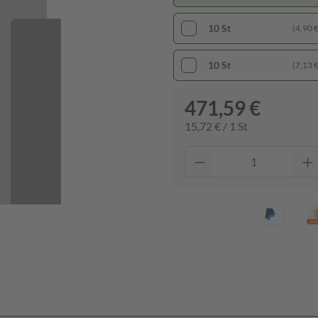
10 St
(4,90 € 
10 St
(7,13 € 
471,59 €
15,72 € / 1 St