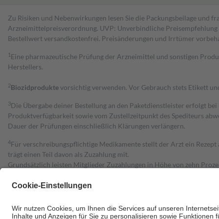
Zu Risiken und Nebenwirkungen lesen Sie die Packungsbeilage und fra
Arzneimittelpreisverordnung. UVP: Unverbindliche Preisempfehlung de
Bestell­wert versand­kosten­frei. Preisänderungen und Irrtümer vorbeh
1
Eine pharmazeutische Prüfung der Arzneimittel und sonstigen Pro
Herstellers.
2
Biozidprodukte
vorsichtig verwenden. Vor Gebrauch stets Etikett u
3
Die Übergabe deiner Bestellung an den Paketdienstleister erfolgt bei
Produktverfügbarkeit sowie vom Zustellzeitpunkt des Spediteurs abwe
Dauer der Prüfungen einschließlich Klärungen verlängern.
4
Für verschreibungspflichtige Medikamente stellt der Arzt ein Rezept 
trägt einen Teil davon als Zuzahlung mit.
Grundsätzlich leisten Mitglieder Zuzahlungen in Höhe von zehn Proz
zu entrichten.
Diese Regeln gelten grundsätzlich auch für Online-Apotheken.
Bei Heilmitteln und häuslicher Krankenpflege beträgt die Zuzahlung 
Um das Engagement der Versicherten für ihre eigene Gesundheit zu stä
• Kindern und Jugendlichen bis zum vollendeten 18. Lebensjahr mit