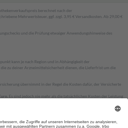
pothekenverkaufspreis berechnet nach der
hriebene Mehrwertsteuer, ggf. zzgl. 3,95 € Versandkosten. Ab 29,00 €
kungschecks und die Prüfung etwaiger Anwendungshinweise des
itpunkt kann je nach Region und in Abhängigkeit der
 zu deiner Arzneimittelsicherheit dienen, die Lieferfrist um die
ersicherung übernimmt in der Regel die Kosten dafür, der Versicherte
Euro.
Es sind jedoch nie mehr als die tatsächlichen Kosten der Leistung
e Zuzahlungen
an bei: