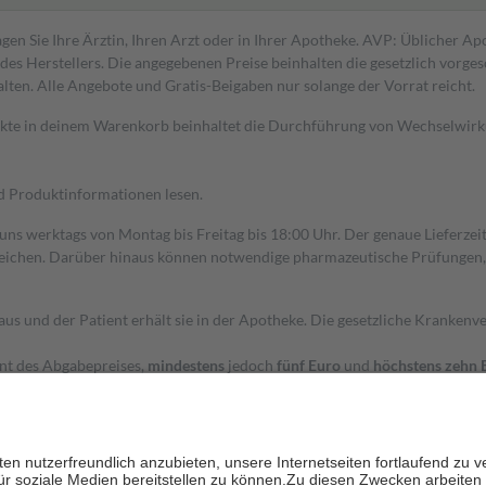
gen Sie Ihre Ärztin, Ihren Arzt oder in Ihrer Apotheke. AVP: Üblicher A
s Herstellers. Die angegebenen Preise beinhalten die gesetzlich vorgesc
alten. Alle Angebote und Gratis-Beigaben nur solange der Vorrat reicht.
dukte in deinem Warenkorb beinhaltet die Durchführung von Wechselwir
nd Produktinformationen lesen.
 uns werktags von Montag bis Freitag bis 18:00 Uhr. Der genaue Lieferze
ichen. Darüber hinaus können notwendige pharmazeutische Prüfungen, die
aus und der Patient erhält sie in der Apotheke. Die gesetzliche Krankenv
ent des Abgabepreises,
mindestens
jedoch
fünf Euro
und
höchstens zehn 
zehn Prozent der Kosten sowie zehn Euro je Verordnung.
rken und die besondere Stellung der Familie zu unterstützen, fallen
kein
 Ausnahme der Fahrkosten