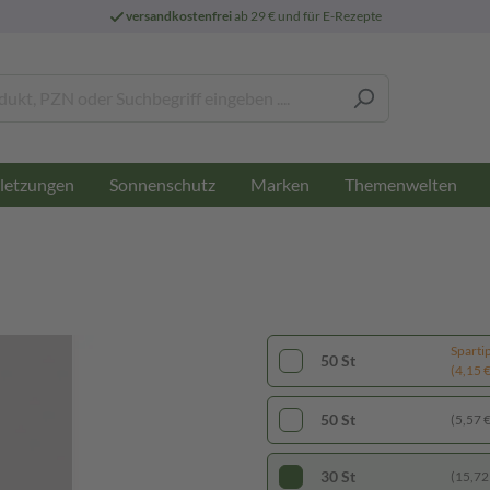
versandkostenfrei
ab 29 € und für E-Rezepte
letzungen
Sonnenschutz
Marken
Themenwelten
Sparti
50 St
(4,15 € 
50 St
(5,57 € 
30 St
(15,72 