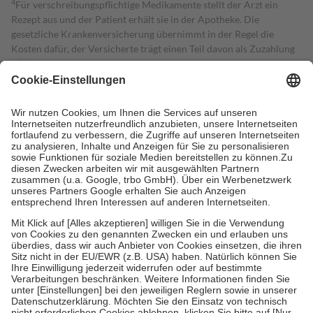
4
Für verschreibungspflichtige Medikamente stellt der Arzt ein
Rezept aus und der Patient erhält sie in der Apotheke. Die
gesetzliche Krankenversicherung übernimmt in der Regel die
Kosten dafür, der Versicherte trägt einen Teil davon als Zuzahlung
mit.
Grundsätzlich leisten Mitglieder Zuzahlungen in Höhe von zehn
Prozent des Abgabepreises,
mindestens
jedoch
fünf Euro
und
höchstens zehn Euro.
Es sind jedoch nie mehr als die tatsächlichen
Kosten der Leistung zu entrichten.
Diese Regeln gelten grundsätzlich auch für Online-Apotheken.
Bei Heilmitteln und häuslicher Krankenpflege beträgt die
Zuzahlung zehn Prozent der Kosten sowie zehn Euro je
Verordnung.
Um das Engagement der Versicherten für ihre eigene Gesundheit zu
stärken und die besondere Stellung der Familie zu unterstützen,
fallen
keine Zuzahlungen
an bei:
• Kindern und Jugendlichen bis zum vollendeten 18. Lebensjahr
mit Ausnahme der Fahrkosten
• Untersuchungen zur Vorsorge und Früherkennung, die von der
GKV getragen werden
• empfohlenen Schutzimpfungen
• Harn- und Blutteststreifen